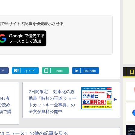
 検索で当サイトの記事を優先表示させる
ェア
はてブ
note
LinkedIn
2日間限定！ 効率化の必
の初心者
携書『時短の王道 ショー
▲
で読め
トカットキー全事典』の
額で購
全文が無料公開中
Watch ニュース］の他の記事を見る