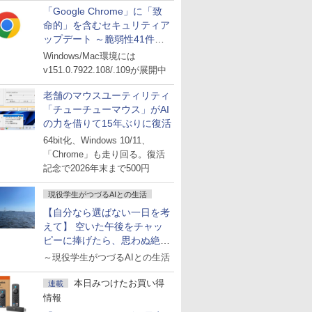
「Google Chrome」に「致
命的」を含むセキュリティア
ップデート ～脆弱性41件に
対処
Windows/Mac環境には
v151.0.7922.108/.109が展開中
老舗のマウスユーティリティ
「チューチューマウス」がAI
の力を借りて15年ぶりに復活
64bit化、Windows 10/11、
「Chrome」も走り回る。復活
記念で2026年末まで500円
現役学生がつづるAIとの生活
【自分なら選ばない一日を考
えて】 空いた午後をチャッ
ピーに捧げたら、思わぬ絶景
に出会った話
～現役学生がつづるAIとの生活
本日みつけたお買い得
連載
情報