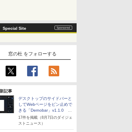
Special Site
窓の杜 をフォローする
新記事
デスクトップのサイドバーと
してWebページをピン止めで
きる「Demobar」v1.1.0 ほ
か
17件を掲載（8月7日のダイジェ
ストニュース）