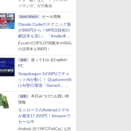
ツマンガ」が大集合
セール情報
Book Watch
Claude Codeのテクニック集
が990円から！MPEG技術の
解説本も安い、「Kindle本サ
マーセール」第2弾開始！
ExcelのCOPILOT関数本やRAG
の活用本も990円！
使ってわかるCopilot+
連載
PC
Snapdragon XのNPUでチャ
ットAIが動く！ Qualcomm向
けAI実行環境「GenieX」を
試してみた
本日みつけたお買い得
連載
情報
モトローラのAndroidスマホ
が最安17,820円！Amazonで
セール中
Android 16でNFC/FeliCaにも対