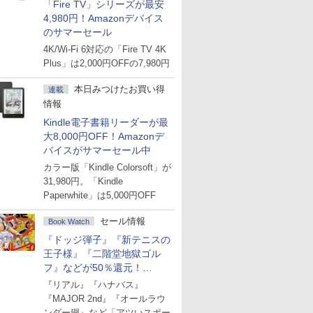
「Fire TV」シリーズが最安
4,980円！Amazonデバイス
のサマーセール
4K/Wi-Fi 6対応の「Fire TV 4K
Plus」は2,000円OFFの7,980円
本日みつけたお買い得
連載
情報
Kindle電子書籍リーダーが最
大8,000円OFF！Amazonデ
バイスがサマーセール中
カラー版「Kindle Colorsoft」が
31,980円。「Kindle
Paperwhite」は5,000円OFF
セール情報
Book Watch
『ドッジ弾子』『新テニスの
王子様』『二階堂地獄ゴル
フ』などが50％還元！
Amazonマンガ週末セール
『リアル』『ハナバス』
『MAJOR 2nd』『オールラウ
ンダー廻』など「アツいスポー