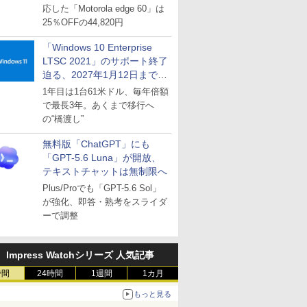
応した「Motorola edge 60」は
25％OFFの44,820円
「Windows 10 Enterprise
LTSC 2021」のサポート終了
迫る、2027年1月12日まで
～ESUは9月1日から販売
1年目は1台61米ドル、毎年倍額
で最長3年。あくまで移行へ
の“橋渡し”
無料版「ChatGPT」にも
「GPT-5.6 Luna」が開放、
テキストチャットは無制限へ
Plus/Proでも「GPT-5.6 Sol」
が強化、即答・熟考をスライダ
ーで調整
Impress Watchシリーズ 人気記事
時間
24時間
1週間
1カ月
もっと見る