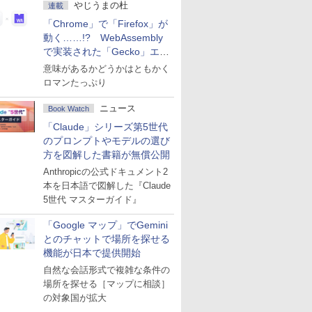
やじうまの杜
連載
「Chrome」で「Firefox」が
動く……!? WebAssembly
で実装された「Gecko」エン
ジン
意味があるかどうかはともかく
ロマンたっぷり
ニュース
Book Watch
「Claude」シリーズ第5世代
のプロンプトやモデルの選び
方を図解した書籍が無償公開
Anthropicの公式ドキュメント2
本を日本語で図解した『Claude
5世代 マスターガイド』
「Google マップ」でGemini
とのチャットで場所を探せる
機能が日本で提供開始
自然な会話形式で複雑な条件の
場所を探せる［マップに相談］
の対象国が拡大