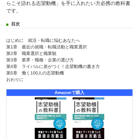
らこそ語れる志望動機」を手に入れたい方必携の教科書
です。
目次
はじめに 就活・転職に悩むあなたへ
第1章 最近の就職・転職活動と職業選択
第2章 職業選択と職業観
第3章 業界・職種・企業の選び方
第4章 ライバルに差がつく！志望動機の書き方
第5章 働く100人の志望動機
おわりに
Amazonで購入