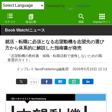
Powered by
Translate
窓の杜
電子書籍・本
ビジネス
Kindle
カテゴリ
過去記事
検索
Impressサイト
Book Watch/ニュース
就活・転職に必須となる志望動機を志望先の選び
方から体系的に解説した指南書が発売
『志望動機の教科書 就職・転職活動で後悔しないための職
業選択ガイド』
インプレス NextPublishing編集部
2026年5月15日 12:13
リスト