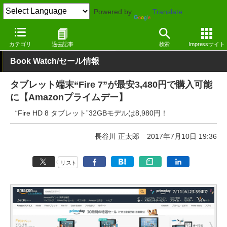
Powered by
Translate
窓の杜
電子書籍・本
その他
カテゴリ
過去記事
検索
Impressサイト
Book Watch/セール情報
タブレット端末“Fire 7”が最安3,480円で購入可能
に【Amazonプライムデー】
“Fire HD 8 タブレット”32GBモデルは8,980円！
長谷川 正太郎
2017年7月10日 19:36
リスト