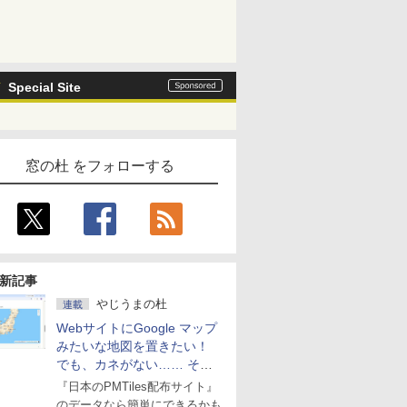
Special Site
窓の杜 をフォローする
新記事
やじうまの杜
連載
WebサイトにGoogle マップ
みたいな地図を置きたい！
でも、カネがない…… そん
な人に朗報！
『日本のPMTiles配布サイト』
のデータなら簡単にできるかも