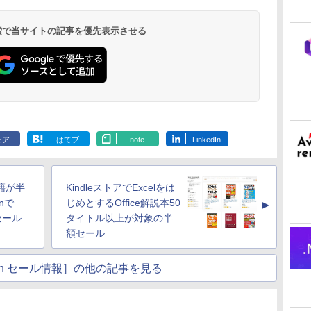
 検索で当サイトの記事を優先表示させる
ェア
はてブ
note
LinkedIn
籍が半
KindleストアでExcelをは
nで
じめとするOffice解説本50
▲
セール
タイトル以上が対象の半
額セール
atch セール情報］の他の記事を見る