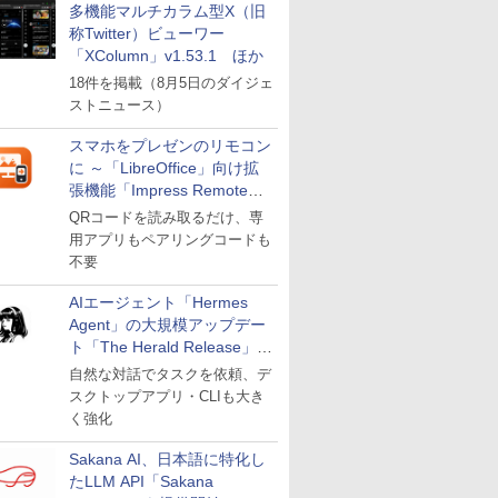
多機能マルチカラム型X（旧
称Twitter）ビューワー
「XColumn」v1.53.1 ほか
18件を掲載（8月5日のダイジェ
ストニュース）
スマホをプレゼンのリモコン
に ～「LibreOffice」向け拡
張機能「Impress Remote」
が公開
QRコードを読み取るだけ、専
用アプリもペアリングコードも
不要
AIエージェント「Hermes
Agent」の大規模アップデー
ト「The Herald Release」が
公開
自然な対話でタスクを依頼、デ
スクトップアプリ・CLIも大き
く強化
Sakana AI、日本語に特化し
たLLM API「Sakana