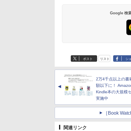
Google
ポスト
リスト
シ
2万4千点以上の書
額以下に！ Amazo
▲
Kindle本の大規模
実施中
［Book W
関連リンク