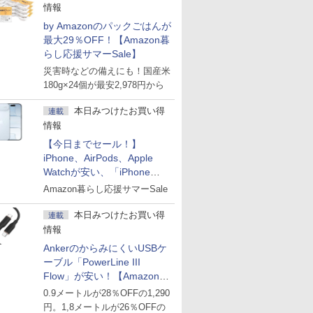
情報
by Amazonのパックごはんが
最大29％OFF！【Amazon暮
らし応援サマーSale】
災害時などの備えにも！国産米
180g×24個が最安2,978円から
本日みつけたお買い得
連載
情報
【今日までセール！】
iPhone、AirPods、Apple
Watchが安い、「iPhone
Air」256GB版が139,800円な
Amazon暮らし応援サマーSale
ど
本日みつけたお買い得
連載
情報
AnkerのからみにくいUSBケ
ーブル「PowerLine III
Flow」が安い！【Amazon暮
らし応援サマーSale】
0.9メートルが28％OFFの1,290
円。1,8メートルが26％OFFの