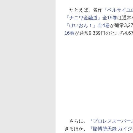
たとえば、名作
『ベルサイユ
『ナニワ金融道』全19巻
は通常
『けいおん！』全4巻
が通常3,2
16巻
が通常9,339円のところ4
さらに、
『プロレススーパー
きるほか、
『賭博堕天録 カイジ