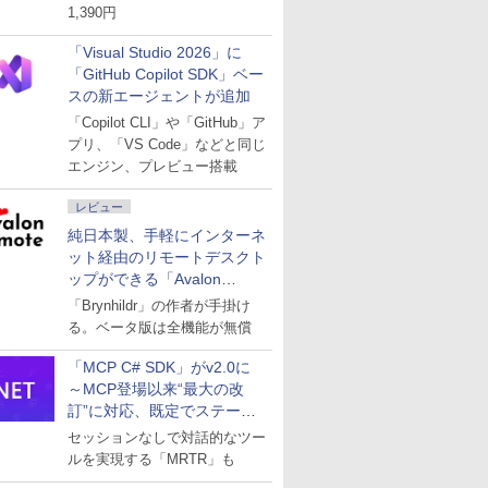
1,390円
「Visual Studio 2026」に
「GitHub Copilot SDK」ベー
スの新エージェントが追加
「Copilot CLI」や「GitHub」ア
プリ、「VS Code」などと同じ
エンジン、プレビュー搭載
レビュー
純日本製、手軽にインターネ
ット経由のリモートデスクト
ップができる「Avalon
remote」
「Brynhildr」の作者が手掛け
る。ベータ版は全機能が無償
「MCP C# SDK」がv2.0に
～MCP登場以来“最大の改
訂”に対応、既定でステート
レスへ
セッションなしで対話的なツー
ルを実現する「MRTR」も