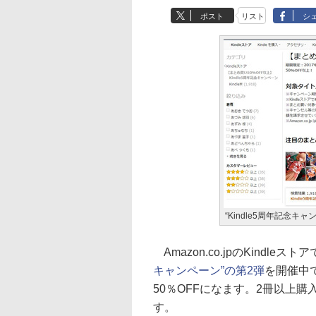
ポスト
リスト
シ
“Kindle5周年記念キ
Amazon.co.jpのKindl
キャンペーン”の第2弾
を開催中
50％OFFになます。2冊以上
す。