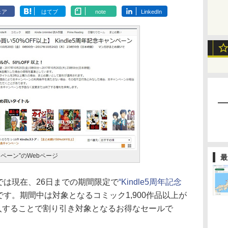
ェア
はてブ
note
LinkedIn
ャンペーン”のWebページ
最
eストアでは現在、26日までの期間限定で
“Kindle5周年記念
です。期間中は対象となるコミック1,900作品以上が
購入することで割り引き対象となるお得なセールで