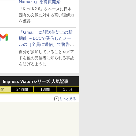
Namazu」を提供開始
「Kimi K2.6」をベースに日本
固有の文脈に対する高い理解力
を獲得
「Gmail」に誤送信防止の新
機能 ～BCCで受信したメー
ルの［全員に返信］で警告を
表示
自分が参加していることやメア
ドを他の受信者に知られる事故
を防げるように
Impress Watchシリーズ 人気記事
時間
24時間
1週間
1カ月
もっと見る