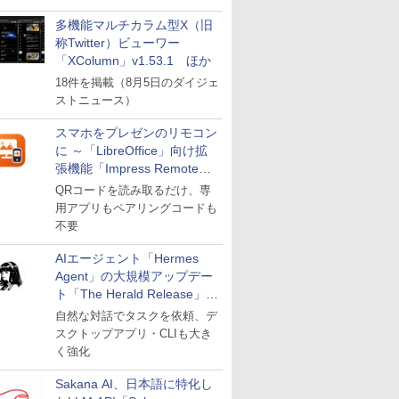
多機能マルチカラム型X（旧
称Twitter）ビューワー
「XColumn」v1.53.1 ほか
18件を掲載（8月5日のダイジェ
ストニュース）
スマホをプレゼンのリモコン
に ～「LibreOffice」向け拡
張機能「Impress Remote」
が公開
QRコードを読み取るだけ、専
用アプリもペアリングコードも
不要
AIエージェント「Hermes
Agent」の大規模アップデー
ト「The Herald Release」が
公開
自然な対話でタスクを依頼、デ
スクトップアプリ・CLIも大き
く強化
Sakana AI、日本語に特化し