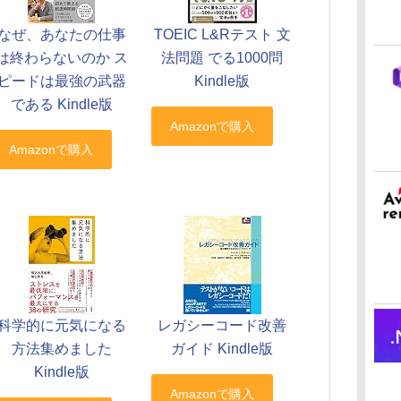
なぜ、あなたの仕事
TOEIC L&Rテスト 文
は終わらないのか ス
法問題 でる1000問
ピードは最強の武器
Kindle版
である Kindle版
科学的に元気になる
レガシーコード改善
方法集めました
ガイド Kindle版
Kindle版