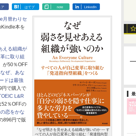
ェア
はてブ
note
LinkedIn
dle月替わりセ
indle本を
あえる組織が
変革に取り組
』
が50％OFF
『なぜ、あな
ードは最強
59円で購入で
最
OEIC L&R
は52％OFFの
命の恋をかな
の896円で販
『なぜ弱さを見せあえる組織が強いのか ― す
べての人が自己変革に取り組む「発達指向型