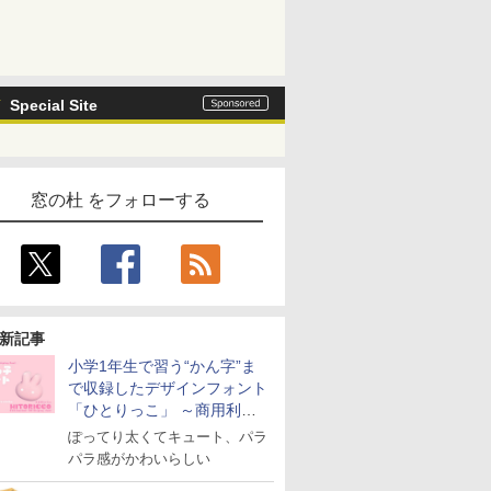
Special Site
窓の杜 をフォローする
新記事
小学1年生で習う“かん字”ま
で収録したデザインフォント
「ひとりっこ」 ～商用利用
OK
ぽってり太くてキュート、パラ
パラ感がかわいらしい