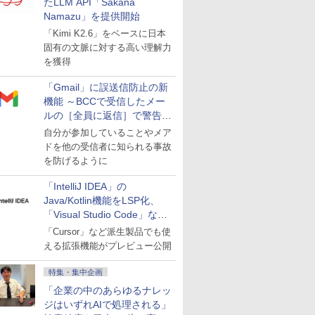
たLLM API「Sakana
Namazu」を提供開始
「Kimi K2.6」をベースに日本
固有の文脈に対する高い理解力
を獲得
「Gmail」に誤送信防止の新
機能 ～BCCで受信したメー
ルの［全員に返信］で警告を
表示
自分が参加していることやメア
ドを他の受信者に知られる事故
を防げるように
「IntelliJ IDEA」の
Java/Kotlin機能をLSP化、
「Visual Studio Code」など
にも開放
「Cursor」など派生製品でも使
える拡張機能がプレビュー公開
特集・集中企画
「企業の中のあらゆるナレッ
ジはいずれAIで処理される」