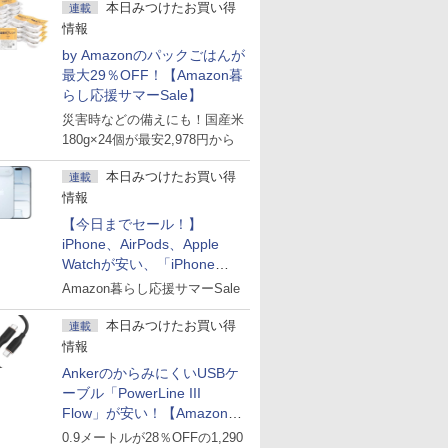
本日みつけたお買い得
連載
情報
by Amazonのパックごはんが
最大29％OFF！【Amazon暮
らし応援サマーSale】
災害時などの備えにも！国産米
180g×24個が最安2,978円から
本日みつけたお買い得
連載
情報
【今日までセール！】
iPhone、AirPods、Apple
Watchが安い、「iPhone
Air」256GB版が139,800円な
Amazon暮らし応援サマーSale
ど
本日みつけたお買い得
連載
情報
AnkerのからみにくいUSBケ
ーブル「PowerLine III
Flow」が安い！【Amazon暮
らし応援サマーSale】
0.9メートルが28％OFFの1,290