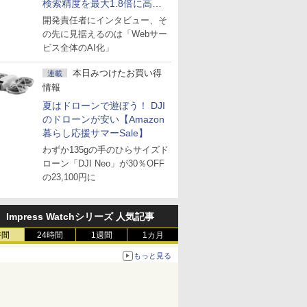
検索精度を最大1.8倍に高め
た「GMO AI RAG」は無償の
開発責任者にインタビュー、そ
OSS版で「1社1RAG」を目
の先に見据えるのは「Webサー
指す
ビス全体のAI化」
本日みつけたお買い得
連載
情報
夏はドローンで遊ぼう！ DJI
のドローンが安い【Amazon
暮らし応援サマーSale】
わずか135gの手のひらサイズド
ローン「DJI Neo」が30％OFF
の23,100円に
Impress Watchシリーズ 人気記事
時間
24時間
1週間
1カ月
もっと見る