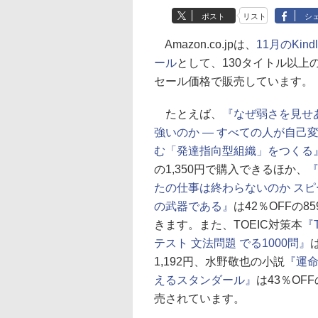
ポスト
リスト
シ
Amazon.co.jpは、
11月のKin
ール
として、130タイトル以上のK
セール価格で販売しています。
たとえば、
『なぜ弱さを見せ
強いのか ― すべての人が自己
む「発達指向型組織」をつくる
の1,350円で購入できるほか、
たの仕事は終わらないのか スピ
の武器である』
は42％OFFの8
きます。また、TOEIC対策本
『T
テスト 文法問題 でる1000問』
1,192円、水野敬也の小説
『運
えるスタンダール』
は43％OFF
売されています。