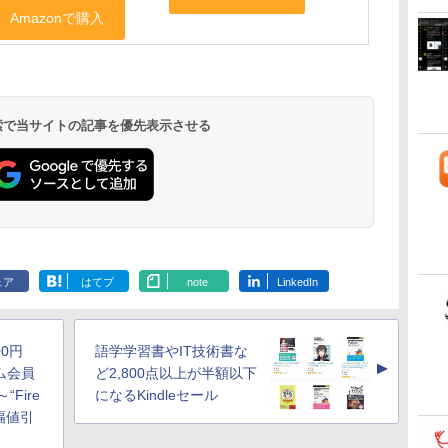
 検索で当サイトの記事を優先表示させる
ェア
はてブ
note
LinkedIn
900円
語学学習書やIT技術書な
▲
ム会員
ど2,800点以上が半額以下
Fire
になるKindleセール
大幅値引