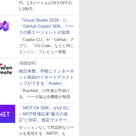
円。1,8メートルが26％OFFの
1,390円
「Visual Studio 2026」に
「GitHub Copilot SDK」ベー
スの新エージェントが追加
「Copilot CLI」や「GitHub」ア
プリ、「VS Code」などと同じ
エンジン、プレビュー搭載
レビュー
純日本製、手軽にインターネ
ット経由のリモートデスクト
ップができる「Avalon
remote」
「Brynhildr」の作者が手掛け
る。ベータ版は全機能が無償
「MCP C# SDK」がv2.0に
～MCP登場以来“最大の改
訂”に対応、既定でステート
レスへ
セッションなしで対話的なツー
ルを実現する「MRTR」も