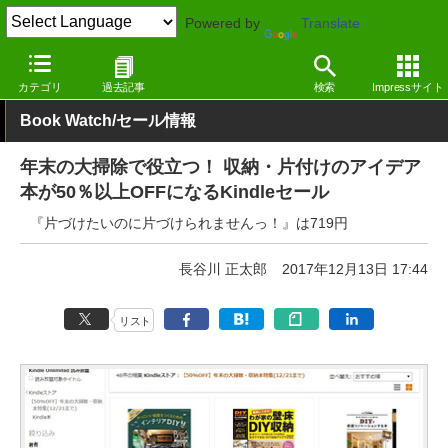
Powered by
Translate
窓の杜
電子書籍・本
教育
Kindle
カテゴリ
過去記事
検索
Impressサイト
Book Watch/セール情報
年末の大掃除で役立つ！ 収納・片付けのアイデア
本が50％以上OFFになるKindleセール
『片づけたいのに片づけられませんっ！』は719円
長谷川 正太郎
2017年12月13日 17:44
リスト