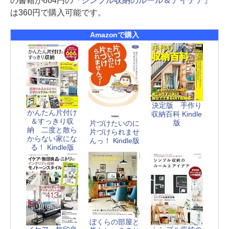
の書籍が864円の
『シンプル収納のルール＆アイデア』
は360円で購入可能です。
Amazonで購入
決定版 手作り
かんたん片付け
収納百科 Kindle
＆すっきり収
版
片づけたいのに
納 二度と散ら
片づけられませ
からない家にな
んっ！ Kindle版
る！ Kindle版
ぼくらの部屋と