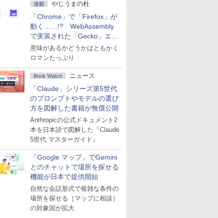
やじうまの杜
連載
「Chrome」で「Firefox」が
動く……!? WebAssembly
で実装された「Gecko」エン
ジン
意味があるかどうかはともかく
ロマンたっぷり
ニュース
Book Watch
「Claude」シリーズ第5世代
のプロンプトやモデルの選び
方を図解した書籍が無償公開
Anthropicの公式ドキュメント2
本を日本語で図解した『Claude
5世代 マスターガイド』
「Google マップ」でGemini
とのチャットで場所を探せる
機能が日本で提供開始
自然な会話形式で複雑な条件の
場所を探せる［マップに相談］
の対象国が拡大