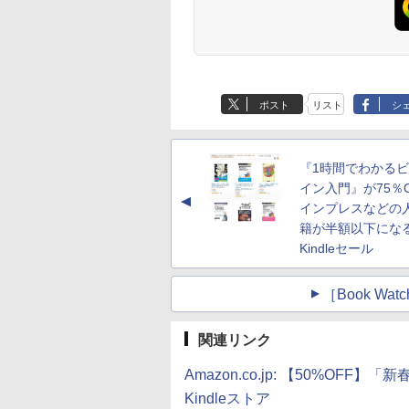
ポスト
リスト
シ
『1時間でわかる
イン入門』が75％O
▲
インプレスなどの
籍が半額以下にな
Kindleセール
［Book W
関連リンク
Amazon.co.jp: 【50%OFF
Kindleストア