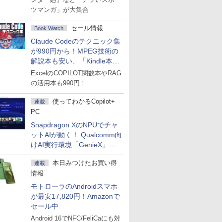
ツマンガ」が大集合
セール情報
Book Watch
Claude Codeのテクニック集
が990円から！MPEG技術の
解説本も安い、「Kindle本サ
マーセール」第2弾開始！
ExcelのCOPILOT関数本やRAG
の活用本も990円！
使ってわかるCopilot+
連載
PC
Snapdragon XのNPUでチャ
ットAIが動く！ Qualcomm向
けAI実行環境「GenieX」を
試してみた
本日みつけたお買い得
連載
情報
モトローラのAndroidスマホ
が最安17,820円！Amazonで
セール中
Android 16でNFC/FeliCaにも対