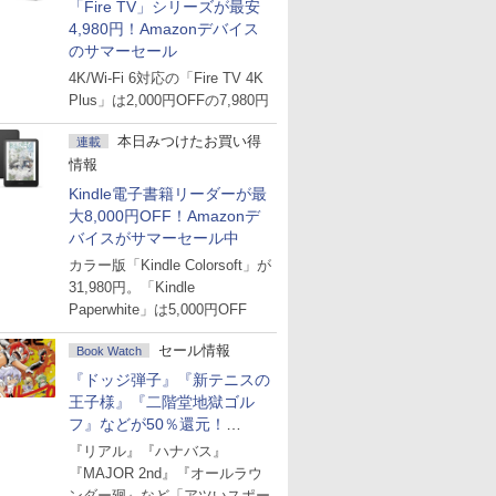
「Fire TV」シリーズが最安
4,980円！Amazonデバイス
のサマーセール
4K/Wi-Fi 6対応の「Fire TV 4K
Plus」は2,000円OFFの7,980円
本日みつけたお買い得
連載
情報
Kindle電子書籍リーダーが最
大8,000円OFF！Amazonデ
バイスがサマーセール中
カラー版「Kindle Colorsoft」が
31,980円。「Kindle
Paperwhite」は5,000円OFF
セール情報
Book Watch
『ドッジ弾子』『新テニスの
王子様』『二階堂地獄ゴル
フ』などが50％還元！
Amazonマンガ週末セール
『リアル』『ハナバス』
『MAJOR 2nd』『オールラウ
ンダー廻』など「アツいスポー