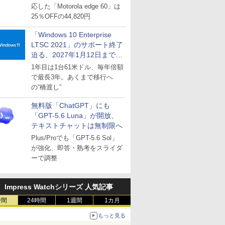
応した「Motorola edge 60」は
25％OFFの44,820円
「Windows 10 Enterprise
LTSC 2021」のサポート終了
迫る、2027年1月12日まで
～ESUは9月1日から販売
1年目は1台61米ドル、毎年倍額
で最長3年。あくまで移行へ
の“橋渡し”
無料版「ChatGPT」にも
「GPT-5.6 Luna」が開放、
テキストチャットは無制限へ
Plus/Proでも「GPT-5.6 Sol」
が強化、即答・熟考をスライダ
ーで調整
Impress Watchシリーズ 人気記事
時間
24時間
1週間
1カ月
もっと見る