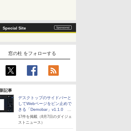
Special Site
窓の杜 をフォローする
新記事
デスクトップのサイドバーと
してWebページをピン止めで
きる「Demobar」v1.1.0 ほ
か
17件を掲載（8月7日のダイジェ
ストニュース）