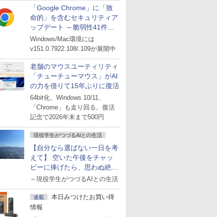
「Google Chrome」に「致
命的」を含むセキュリティア
ップデート ～脆弱性41件に
対処
Windows/Mac環境には
v151.0.7922.108/.109が展開中
老舗のマウスユーティリティ
「チューチューマウス」がAI
の力を借りて15年ぶりに復活
64bit化、Windows 10/11、
「Chrome」も走り回る。復活
記念で2026年末まで500円
現役学生がつづるAIとの生活
【自分なら選ばない一日を考
えて】 空いた午後をチャッ
ピーに捧げたら、思わぬ絶景
に出会った話
～現役学生がつづるAIとの生活
本日みつけたお買い得
連載
情報