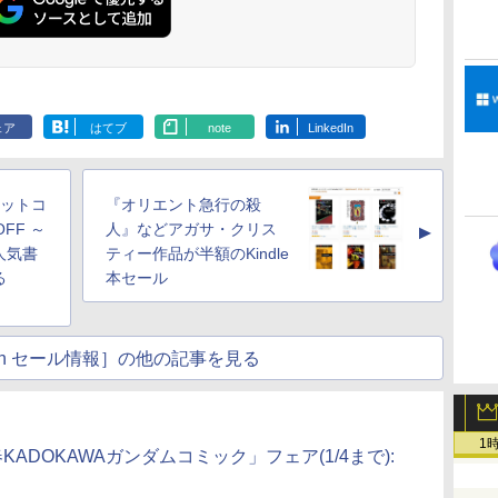
ェア
はてブ
note
LinkedIn
ビットコ
『オリエント急行の殺
FF ～
人』などアガサ・クリス
▲
人気書
ティー作品が半額のKindle
る
本セール
atch セール情報］の他の記事を見る
1
】「新春KADOKAWAガンダムコミック」フェア(1/4まで):