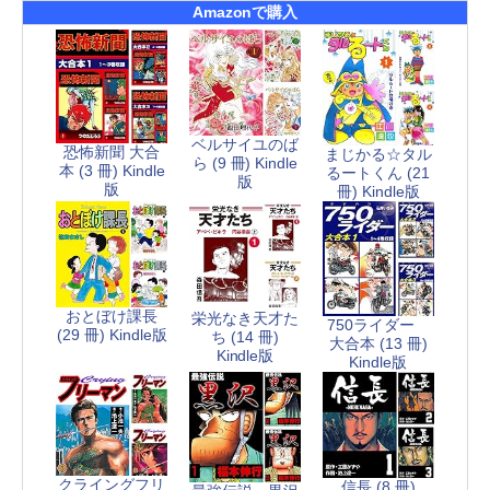
Amazonで購入
ベルサイユのば
恐怖新聞 大合
まじかる☆タル
ら (9 冊) Kindle
本 (3 冊) Kindle
るートくん (21
版
版
冊) Kindle版
おとぼけ課長
栄光なき天才た
750ライダー
(29 冊) Kindle版
ち (14 冊)
大合本 (13 冊)
Kindle版
Kindle版
クライングフリ
信長 (8 冊)