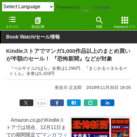
Powered by
Translate
窓の杜
電子書籍・本
漫画
Kindle
カテゴリ
過去記事
検索
Impressサイト
Book Watch/セール情報
Kindleストアでマンガ3,000作品以上のまとめ買い
が半額のセール！ 『恐怖新聞』などが対象
『ベルサイユのばら』全巻は1,296円、『まじかる☆タルるー
トくん』全巻は5,103円
長谷川 正太郎
2018年11月30日 18:05
リスト
Amazon.co.jpのKindleス
トアでは現在、12月11日ま
での期間限定で
“マンガ ウィ