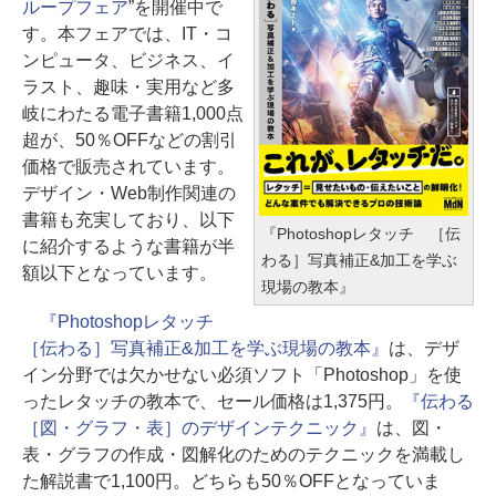
ループフェア
”を開催中で
す。本フェアでは、IT・コ
ンピュータ、ビジネス、イ
ラスト、趣味・実用など多
岐にわたる電子書籍1,000点
超が、50％OFFなどの割引
価格で販売されています。
デザイン・Web制作関連の
書籍も充実しており、以下
『Photoshopレタッチ ［伝
に紹介するような書籍が半
わる］写真補正&加工を学ぶ
額以下となっています。
現場の教本』
『Photoshopレタッチ
［伝わる］写真補正&加工を学ぶ現場の教本』
は、デザ
イン分野では欠かせない必須ソフト「Photoshop」を使
ったレタッチの教本で、セール価格は1,375円。
『伝わる
［図・グラフ・表］のデザインテクニック』
は、図・
表・グラフの作成・図解化のためのテクニックを満載し
た解説書で1,100円。どちらも50％OFFとなっていま