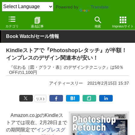
Powered by
Translate
窓の杜
電子書籍・本
Windows
Kindle
カテゴリ
過去記事
検索
Impressサイト
Book Watch/セール情報
Kindleストアで『Photoshopレタッチ』が半額！
インプレスのデザイン関連本が安い！
『伝わる［図・グラフ・表］のデザインテクニック』は50％
OFFの1,100円
アイティースリー
2021年2月15日 15:37
リスト
Amazon.co.jpのKindleス
トアでは現在、2月28日まで
の期間限定で“
インプレスグ