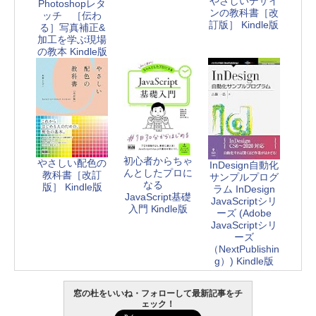
やさしいデザイ
Photoshopレタ
ンの教科書［改
ッチ ［伝わ
訂版］ Kindle版
る］写真補正&
加工を学ぶ現場
の教本 Kindle版
初心者からちゃ
やさしい配色の
InDesign自動化
んとしたプロに
教科書［改訂
サンプルプログ
なる
版］ Kindle版
ラム InDesign
JavaScript基礎
JavaScriptシリ
入門 Kindle版
ーズ (Adobe
JavaScriptシリ
ーズ
（NextPublishin
g）) Kindle版
窓の杜をいいね・フォローして最新記事をチ
ェック！