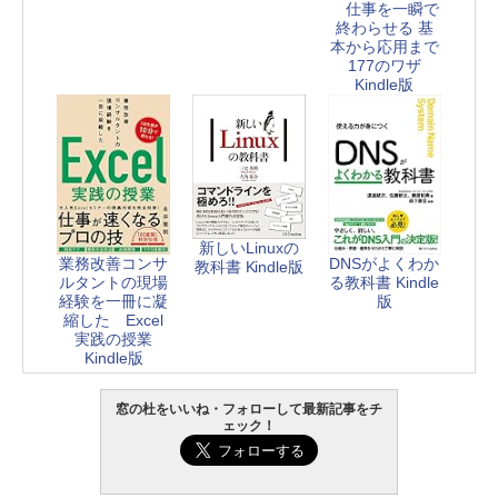
仕事を一瞬で
終わらせる 基
本から応用まで
177のワザ
Kindle版
新しいLinuxの
業務改善コンサ
DNSがよくわか
教科書 Kindle版
ルタントの現場
る教科書 Kindle
経験を一冊に凝
版
縮した Excel
実践の授業
Kindle版
窓の杜をいいね・フォローして最新記事をチ
ェック！