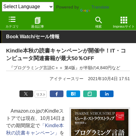
Powered by
Translate
窓の杜
電子書籍・本
プログラミング
Kindle
カテゴリ
過去記事
検索
Impressサイト
Book Watch/セール情報
Kindle本秋の読書キャンペーンが開催中！IT・コ
ンピュータ関連書籍が最大50％OFF
『プログラミング言語C＋＋ 第4版』が半額の4,840円など
アイティースリー
2021年10月4日 17:51
リスト
Amazon.co.jpのKindleス
トアでは現在、10月14日ま
での期間限定で
「Kindle本
秋の読書キャンペーン」
を