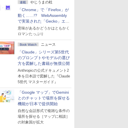
やじうまの杜
連載
「Chrome」で「Firefox」が
動く……!? WebAssembly
で実装された「Gecko」エン
ジン
意味があるかどうかはともかく
ロマンたっぷり
ニュース
Book Watch
「Claude」シリーズ第5世代
のプロンプトやモデルの選び
方を図解した書籍が無償公開
Anthropicの公式ドキュメント2
本を日本語で図解した『Claude
5世代 マスターガイド』
「Google マップ」でGemini
とのチャットで場所を探せる
機能が日本で提供開始
自然な会話形式で複雑な条件の
場所を探せる［マップに相談］
の対象国が拡大