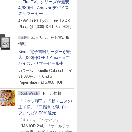
「Fire TV」シリーズが最安
4,980円！Amazonデバイス
のサマーセール
4K/Wi-Fi 6対応の「Fire TV 4K
Plus」は2,000円OFFの7,980円
本日みつけたお買い得
連載
情報
Kindle電子書籍リーダーが最
大8,000円OFF！Amazonデ
バイスがサマーセール中
カラー版「Kindle Colorsoft」が
31,980円。「Kindle
Paperwhite」は5,000円OFF
セール情報
Book Watch
『ドッジ弾子』『新テニスの
王子様』『二階堂地獄ゴル
フ』などが50％還元！
Amazonマンガ週末セール
『リアル』『ハナバス』
『MAJOR 2nd』『オールラウ
ンダー廻』など「アツいスポー