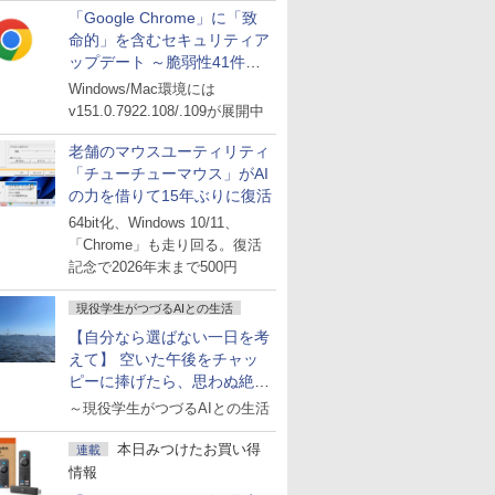
「Google Chrome」に「致
命的」を含むセキュリティア
ップデート ～脆弱性41件に
対処
Windows/Mac環境には
v151.0.7922.108/.109が展開中
老舗のマウスユーティリティ
「チューチューマウス」がAI
の力を借りて15年ぶりに復活
64bit化、Windows 10/11、
「Chrome」も走り回る。復活
記念で2026年末まで500円
現役学生がつづるAIとの生活
【自分なら選ばない一日を考
えて】 空いた午後をチャッ
ピーに捧げたら、思わぬ絶景
に出会った話
～現役学生がつづるAIとの生活
本日みつけたお買い得
連載
情報