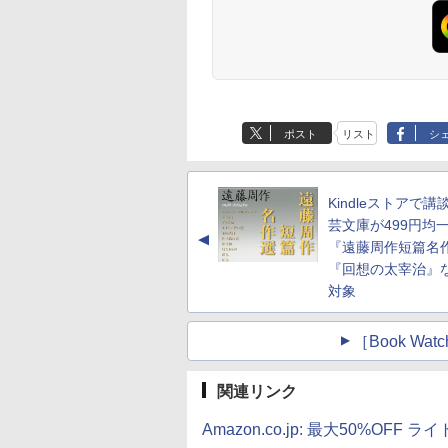
ポスト
リスト
シ
Kindleストアで講
芸文庫が499円均
▲
『遠藤周作短篇名
『回想の太宰治』
対象
［Book W
関連リンク
Amazon.co.jp: 最大50%OFF