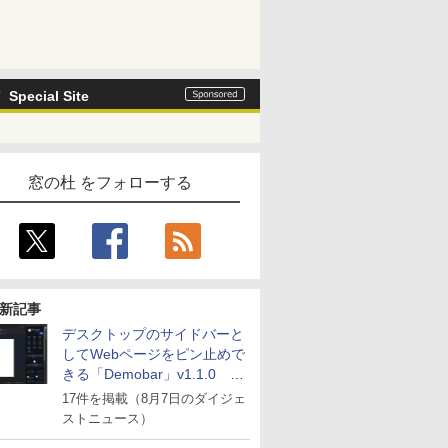
Special Site
窓の杜 をフォローする
新記事
デスクトップのサイドバーと
してWebページをピン止めで
きる「Demobar」v1.1.0 ほ
か
17件を掲載（8月7日のダイジェ
ストニュース）