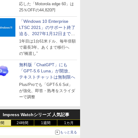
応した「Motorola edge 60」は
25％OFFの44,820円
「Windows 10 Enterprise
LTSC 2021」のサポート終了
迫る、2027年1月12日まで
～ESUは9月1日から販売
1年目は1台61米ドル、毎年倍額
で最長3年。あくまで移行へ
の“橋渡し”
無料版「ChatGPT」にも
「GPT-5.6 Luna」が開放、
テキストチャットは無制限へ
Plus/Proでも「GPT-5.6 Sol」
が強化、即答・熟考をスライダ
ーで調整
Impress Watchシリーズ 人気記事
時間
24時間
1週間
1カ月
もっと見る