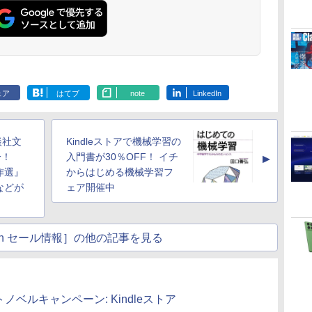
ェア
はてブ
note
LinkedIn
談社文
Kindleストアで機械学習の
一！
入門書が30％OFF！ イチ
▲
作選』
からはじめる機械学習フ
などが
ェア開催中
atch セール情報］の他の記事を見る
 ライトノベルキャンペーン: Kindleストア