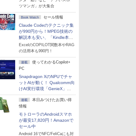
ツマンガ」が大集合
セール情報
Book Watch
Claude Codeのテクニック集
が990円から！MPEG技術の
解説本も安い、「Kindle本サ
マーセール」第2弾開始！
ExcelのCOPILOT関数本やRAG
の活用本も990円！
使ってわかるCopilot+
連載
PC
Snapdragon XのNPUでチャ
ットAIが動く！ Qualcomm向
けAI実行環境「GenieX」を
試してみた
本日みつけたお買い得
連載
情報
モトローラのAndroidスマホ
が最安17,820円！Amazonで
セール中
Android 16でNFC/FeliCaにも対