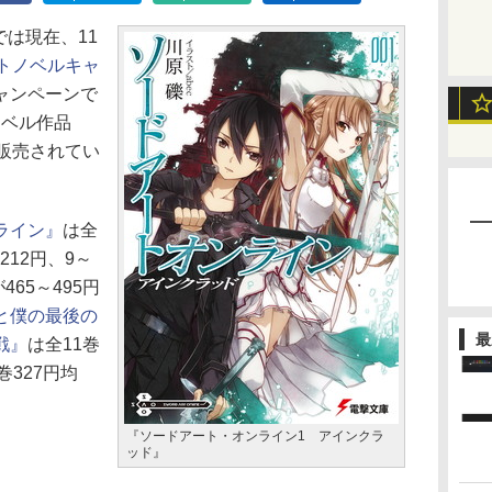
トアでは現在、11
トノベルキャ
ャンペーンで
ノベル作品
で販売されてい
ライン』
は全
～212円、9～
465～495円
と僕の最後の
最
戦』
は全11巻
巻327円均
。
『ソードアート・オンライン1 アインクラ
ッド』