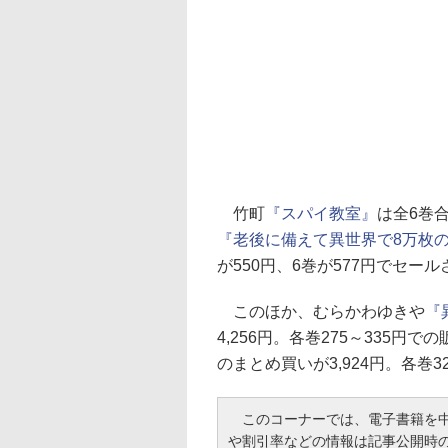
竹町
『スパイ教室』
は全6巻合
『老後に備えて異世界で8万枚
が550円、6巻が577円でセー
このほか、むらかわゆきや
『
4,256円。各巻275～335円
のまとめ買いが3,924円。各巻
このコーナーでは、電子書籍を中
や割引率などの情報は記事公開時