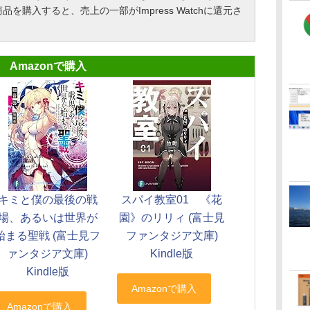
購入すると、売上の一部がImpress Watchに還元さ
Amazonで購入
キミと僕の最後の戦
スパイ教室01 《花
場、あるいは世界が
園》のリリィ (富士見
始まる聖戦 (富士見フ
ファンタジア文庫)
ァンタジア文庫)
Kindle版
Kindle版