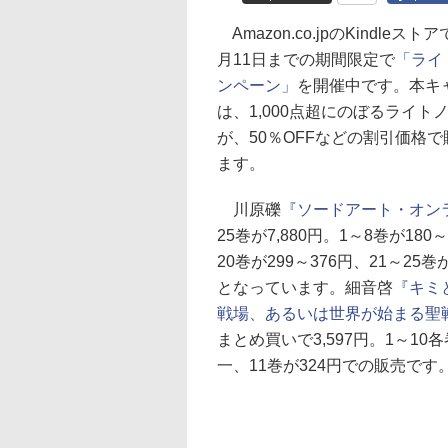
Amazon.co.jpのKindleス
月11日までの期間限定で
「ライ
ンペーン」
を開催中です。本キ
は、1,000点超にのぼるライト
が、50％OFFなどの割引価格
ます。
川原礫
『ソードアート・オン
25巻が7,880円。1～8巻が180
20巻が299～376円、21～25巻が
となっています。細音啓
『キミ
戦場、あるいは世界が始まる聖
まとめ買いで3,597円。1～10各
一、11巻が324円での販売です