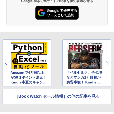
Google 検索で当サイトの記事を優先表示させる
AIイラスト表現辞典: 思い通りの絵を引き
Robloxギフトカード - 800 Robux 【限
出す プロンプトの言葉 AI画像生成シリー
定バーチャルアイテムを含む】 【オンラ
Amazon Kindle - 目に優しい、かさばら
ズ (はぴーイラストLabo)
インゲームコード】 ロブロックス | オン
ない、大きな画面で読みやすい、6週間持
ラインコード版
続バッテリー、6インチディスプレイ電子
書籍リーダー、ブラック、16GB、広告な
￥99
し
￥1,300
￥19,980
ClaudeCode いちばんやさしい 教科書:
非エンジニア 初心者 素人 でも安心 使い
Microsoft Office Home & Business 202
方 マニュアル AI副業にもコンテンツ作成
4(最新 永続版)|オンラインコード版|Wind
にもKindle出版にも！ 非エンジニアのた
ows11、10/mac対応|PC2台
Kindle Paperwhite シグニチャーエディ
めのAIコーディング入門シリーズ
ション (32GB) 7インチディスプレイ、明
るさ自動調整、色調調節ライト、12週間
￥39,582
持続バッテリー、広告なし、メタリック
￥99
ブラック
Amazonで4万冊以上
『ベルセルク』全41巻
が50％ポイント還元！
などマンガ2万冊超が
Robloxギフトカード - 2,000 Robux 【限
￥32,980
Kindle本夏のキャンペ
実質半額！ Kindle本
FM TOWNS ハイパー・カタログ: 本体ハ
定バーチャルアイテムを含む】 【オンラ
ーン実施中
夏のキャンペーン
ードウェア・市販ソフトウェアのパーフ
インゲームコード】 ロブロックス | オン
ェクトリストと最新エミュレータ紹介
ラインコード版
［Book Watch セール情報］の他の記事を見る
Amazon Kindle Colorsoft | 16GBストレ
ージ、防水、7インチカラーディスプレ
￥1,600
￥3,200
イ、色調調節ライト、最大8週間持続バッ
テリー、広告無し、ブラック (2025年発
売)