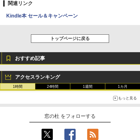
1冊ですべて身につくHTML & CSSとWe
Robloxギフトカード - 1000 Robux 【限
関連リンク
bデザイン入門講座［第2版］
定バーチャルアイテムを含む】 【オンラ
￥39,980
インゲームコード】 ロブロックス |オン
Kindle本 セール＆キャンペーン
ラインコード版
￥2,326
New Amazon Kindle Scribe Colorsoft |
￥1,600
11インチカラーディスプレイ、64GBスト
トップページに戻る
レージ、ノート機能搭載、明るさ自動調
整、色調調節ライト、プレミアムペン付
き、グラファイト
おすすめ記事
￥115,980
アクセスランキング
1時間
24時間
1週間
1カ月
もっと見る
窓の杜 をフォローする