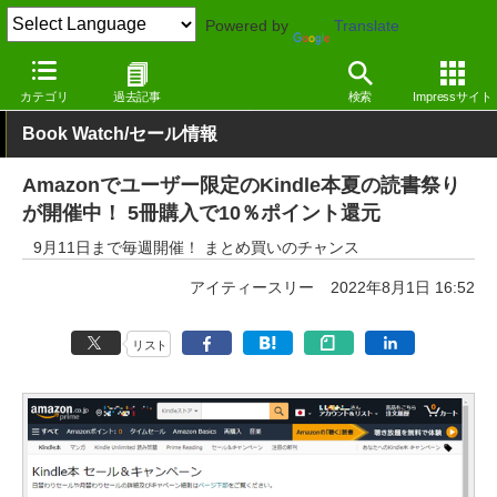
Powered by
Translate
窓の杜
電子書籍・本
その他
カテゴリ
過去記事
検索
Impressサイト
Book Watch/セール情報
Amazonでユーザー限定のKindle本夏の読書祭り
が開催中！ 5冊購入で10％ポイント還元
9月11日まで毎週開催！ まとめ買いのチャンス
アイティースリー
2022年8月1日 16:52
リスト