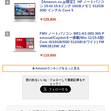
【Amazon.co.jp限定】 HP ノートパソコ
ン 15-fd 15.6インチ 16GBメモリ 512GB
SSD インテル Core 5
￥129,800
FMV ノートパソコン WE1-K3 (MS 365 P
ersonal/Copilotキー搭載/Win 11/15.6型/
Core i5/16GB/SSD 512GB/ホワイト) FM
VWK3E15W_AZ
￥119,800
Amazonランキングをもっと見る
窓の杜をいいね・フォローして最新記事をチ
ェック！
Xbox プリペイドカード 10,000円 デジタ
生成AIパスポート公式テキスト 第４版
Amazon Kindle Paperwhite (16GB) 7イ
ルコード 【旧 Xbox ギフトカード】 [オ
ンチディスプレイ、色調調節ライト、12
ンラインコード]
週間持続バッテリー、広告なし、ブラッ
￥1,766
ク
￥10,000
￥27,980