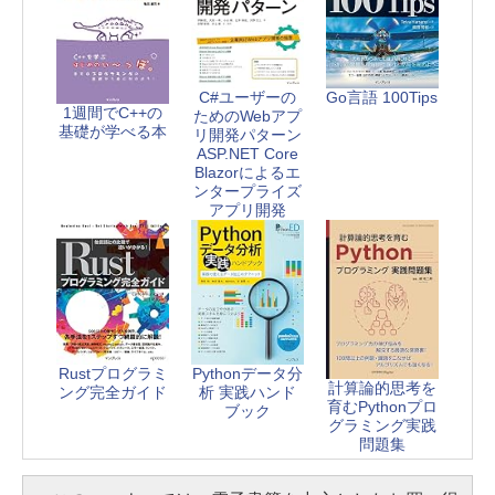
C#ユーザーの
Go言語 100Tips
1週間でC++の
ためのWebアプ
基礎が学べる本
リ開発パターン
ASP.NET Core
Blazorによるエ
ンタープライズ
アプリ開発
Rustプログラミ
Pythonデータ分
計算論的思考を
ング完全ガイド
析 実践ハンド
育むPythonプロ
ブック
グラミング実践
問題集