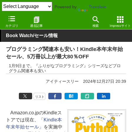
Powered by
Translate
窓の杜
電子書籍・本
プログラミング
Kindle
カテゴリ
過去記事
検索
Impressサイト
Book Watch/セール情報
プログラミング関連本も安い！Kindle本年末年始
セール、5万冊以上が最大80％OFF
1月9日まで。『ふりがなプログラミング』シリーズなどプロ
グラム関連本も安い
アイティースリー
2024年12月27日 20:39
リスト
Amazon.co.jpのKindleス
トアでは現在、
「Kindle本
年末年始セール」
を実施中