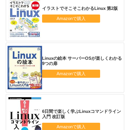
イラストでそこそこわかるLinux 第2版
Linuxの絵本 サーバーOSが楽しくわかる
9つの扉
6日間で楽しく学ぶLinuxコマンドライン
入門 改訂版