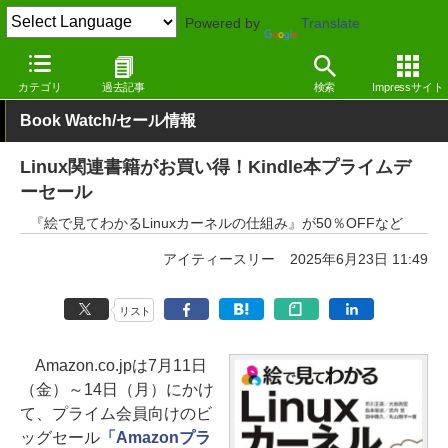
Powered by
Translate
窓の杜
電子書籍・本
プログラミング
Kindle
カテゴリ
過去記事
検索
Impressサイト
Book Watch/セール情報
Linux関連書籍がお買い得！Kindle本プライムデ
ーセール
『絵で見てわかるLinuxカーネルの仕組み』が50％OFFなど
アイティースリー
2025年6月23日 11:49
リスト
Amazon.co.jpは7月11日
（金）～14日（月）にかけ
て、プライム会員向けのビ
ッグセール
「Amazonプラ