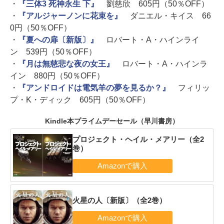
・
『三体3 死神永生 下』
劉慈欣 605円（50％OFF）
・
『アルジャーノンに花束を』
ダニエル・キイス 66
0円（50％OFF）
・
『夏への扉〔新版〕』
ロバート・A・ハインライ
ン 539円（50％OFF）
・
『月は無慈悲な夜の女王』
ロバート・A・ハインラ
イン 880円（50％OFF）
・
『アンドロイドは電気羊の夢を見るか？』
フィリッ
プ・K・ディック 605円（50％OFF）
Kindle本プライムデーセール（早川書房）
プロジェクト・ヘイル・メアリー（全2
巻）
火星の人〔新版〕（全2巻）