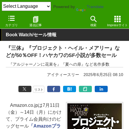
Powered by
Translate
窓の杜
電子書籍・本
小説
Kindle
カテゴリ
過去記事
検索
Impressサイト
Book Watch/セール情報
『三体』『プロジェクト・ヘイル・メアリー』な
どが50％OFF！ハヤカワのSF小説が多数セール
『アルジャーノンに花束を』『夏への扉』など名作多数
アイティースリー
2025年6月25日 08:10
リスト
Amazon.co.jpは7月11日
（金）～14日（月）にかけ
て、プライム会員向けのビ
ッグセール
「Amazonプラ