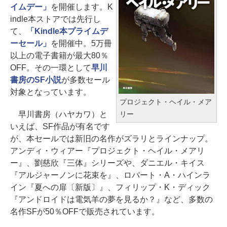
イムデー」
を開催します。K
indle本ストアでは先行し
て、
「Kindle本プライムデ
ーセール」
を開催中。5万冊
以上の電子書籍が最大80％
OFF。その一環として
早川
書房のSF小説
が多数セール
対象となっています。
プロジェクト・ヘイル・メア
リー
早川書房（ハヤカワ）と
いえば、SF作品が有名です
が、本セールでは新旧の名作がズラリとラインナップ。
アンディ・ウィアー『プロジェクト・ヘイル・メアリ
ー』、劉慈欣『三体』シリーズや、ダニエル・キイス
『アルジャーノンに花束を』、ロバート・A・ハインラ
イン『夏への扉〔新版〕』、フィリップ・K・ディック
『アンドロイドは電気羊の夢を見るか？』など、多数の
名作SFが50％OFFで販売されています。