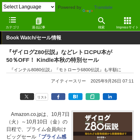
Powered by
Translate
窓の杜
電子書籍・本
プログラミング
Kindle
カテゴリ
過去記事
検索
Impressサイト
Book Watch/セール情報
『ザイログZ80伝説』などレトロCPU本が
50％OFF！ Kindle本秋の特別セール
『インテル8080伝説』『モトローラ6800伝説』も半額に
アイティースリー
2025年9月26日 07:11
リスト
Amazon.co.jpは、10月7日
（火）～10月10日（金）の
日程で、プライム会員向け
ビッグセール
「プライム感