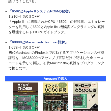
語り尽くした1冊。
『6502とApple IIシステムROMの秘密』
1,210円（50％OFF）
「Apple II」に搭載されたCPU「6502」の解説書。エミュレー
ターを利用して6502とApple IIの機械語プログラミングの真髄
を堪能するレトロCPUガイドブック。
『68000とMacintosh Toolbox詳解』
1,639円（50％OFF）
初代MacintoshのFinder上で起動するアプリケーションの作成
課程を、MC68000のアセンブリ言語だけで記述した全ソース
コードを示して解説。初代Macintoshの真髄をプログラミング
で愉しむ本。
Amazonで購入