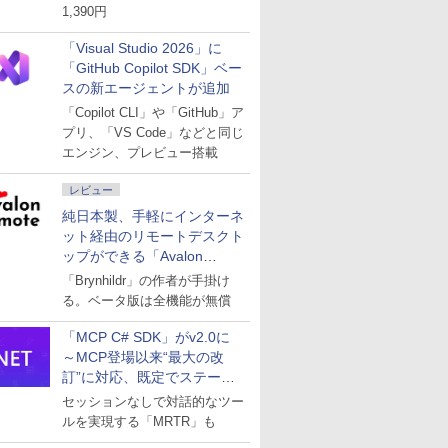
1,390円
「Visual Studio 2026」に
「GitHub Copilot SDK」ベー
スの新エージェントが追加
「Copilot CLI」や「GitHub」ア
プリ、「VS Code」などと同じ
エンジン、プレビュー搭載
レビュー
純日本製、手軽にインターネ
ット経由のリモートデスクト
ップができる「Avalon
remote」
「Brynhildr」の作者が手掛け
る。ベータ版は全機能が無償
「MCP C# SDK」がv2.0に
～MCP登場以来“最大の改
訂”に対応、既定でステート
レスへ
セッションなしで対話的なツー
ルを実現する「MRTR」も