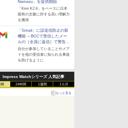
Namazu」を提供開始
「Kimi K2.6」をベースに日本
固有の文脈に対する高い理解力
を獲得
「Gmail」に誤送信防止の新
機能 ～BCCで受信したメー
ルの［全員に返信］で警告を
表示
自分が参加していることやメア
ドを他の受信者に知られる事故
を防げるように
Impress Watchシリーズ 人気記事
時間
24時間
1週間
1カ月
もっと見る