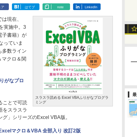
ェア
はてブ
note
LinkedIn
トアでは現在、
を実施中。3
（電子書籍）が
になっていま
も多数ライン
A＆マクロ＆関
。
Aふりがなプロ
最
スラスラ読める Excel VBAふりがなプログラ
ることで可読
ミング
語をスラスラ
」シリーズのExcel VBA版。
celマクロ＆VBA 全部入り 改訂2版