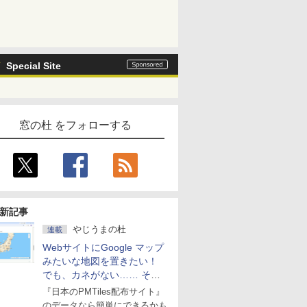
Special Site
窓の杜 をフォローする
新記事
やじうまの杜
連載
WebサイトにGoogle マップ
みたいな地図を置きたい！
でも、カネがない…… そん
な人に朗報！
『日本のPMTiles配布サイト』
のデータなら簡単にできるかも