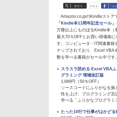
ポスト
リスト
シ
Amazon.co.jpのKindleス
「Kindle本13周年記念セール」
万冊以上にものぼるKindle本
最大70％OFFとお買い得価格
す。コンピュータ・IT関連書籍
ナップされており、Excel VB
数を学べる書籍がセール中です
スラスラ読める Excel VB
グラミング 増補改訂版
1,089円（50％OFF）
ソースコードにふりがなを振
性を上げ、プログラミング言
学べる「ふりがなプログラミング
たった10行で仕事がはかどるEx