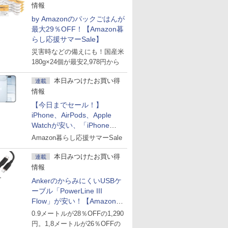
情報
by Amazonのパックごはんが
最大29％OFF！【Amazon暮
らし応援サマーSale】
災害時などの備えにも！国産米
180g×24個が最安2,978円から
本日みつけたお買い得
連載
情報
【今日までセール！】
iPhone、AirPods、Apple
Watchが安い、「iPhone
Air」256GB版が139,800円な
Amazon暮らし応援サマーSale
ど
本日みつけたお買い得
連載
情報
AnkerのからみにくいUSBケ
ーブル「PowerLine III
Flow」が安い！【Amazon暮
らし応援サマーSale】
0.9メートルが28％OFFの1,290
円。1,8メートルが26％OFFの