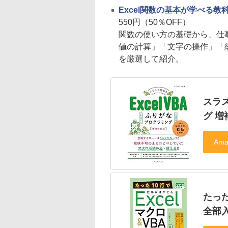
Excel関数の基本が学べる教
550円（50％OFF）
関数の使い方の基礎から、仕
値の計算」「文字の操作」「
を厳選して紹介。
スラス
グ 増
たった
全部入