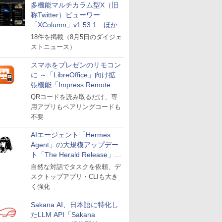
多機能マルチカラム型X（旧
称Twitter）ビューワー
「XColumn」v1.53.1 ほか
18件を掲載（8月5日のダイジェ
ストニュース）
スマホをプレゼンのリモコン
に ～「LibreOffice」向け拡
張機能「Impress Remote」
が公開
QRコードを読み取るだけ、専
用アプリもペアリングコードも
不要
AIエージェント「Hermes
Agent」の大規模アップデー
ト「The Herald Release」が
公開
自然な対話でタスクを依頼、デ
スクトップアプリ・CLIも大き
く強化
Sakana AI、日本語に特化し
たLLM API「Sakana