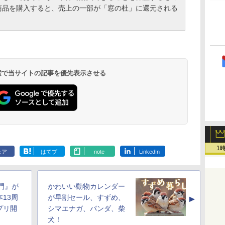
商品を購入すると、売上の一部が「窓の杜」に還元される
 検索で当サイトの記事を優先表示させる
1
ェア
はてブ
note
LinkedIn
入門』が
かわいい動物カレンダー
本13周
が早割セール、すずめ、
▲
プリ開
シマエナガ、パンダ、柴
犬！