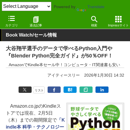
Powered by
Translate
窓の杜
電子書籍・本
ビジネス
Kindle
カテゴリ
過去記事
検索
Impressサイト
Book Watch/セール情報
大谷翔平選手のデータで学べるPython入門や
『Blender Python完全ガイド』が50％OFF！
AmazonでKindle本セール中！コンピュータ・IT関連書も安い
アイティースリー
2026年1月30日 14:32
リスト
Amazon.co.jpのKindleス
トアでは現在、2月5日
（木）までの期間限定で
「K
indle本 科学・テクノロジー