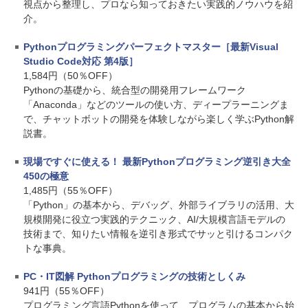
視点から整理し、プロなら知っておきたい実践的ノウハウを紹
介。
Pythonプログラミングパーフェクトマスター［最新Visual
Studio Code対応 第4版］
1,584円（50％OFF）
Pythonの基礎から、統合型の開発用フレームワーク
「Anaconda」などのツールの使い方、ディープラーニングま
で、チャットボットの開発を体験しながら楽しく学ぶPython解
説書。
現場ですぐに使える！ 最新Pythonプログラミング逆引き大全
450の極意
1,485円（55％OFF）
「Python」の基本から、デバッグ、外部ライブラリの活用、大
規模開発に役立つ実践的テクニック、AI/大規模言語モデルの
技術まで、知りたい情報を逆引き形式でサッと引けるコンパク
トな事典。
PC・IT図解 Pythonプログラミングの技術としくみ
941円（55％OFF）
プログラミング言語Pythonを使って、プログラムの基本から始