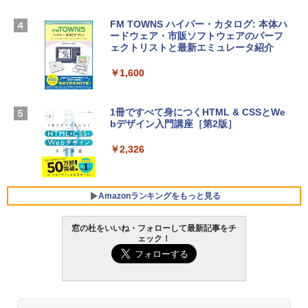
TB SSDストレージ、12MPセンターフレ
ームカメラ、日本語キーボード、Touch I
FM TOWNS ハイパー・カタログ: 本体ハ
Robloxギフトカード - 1000 Robux 【限
D - ミッドナイト
ードウェア・市販ソフトウェアのパーフ
定バーチャルアイテムを含む】 【オンラ
ェクトリストと最新エミュレータ紹介
インゲームコード】 ロブロックス |オン
￥314,800
ラインコード版
￥1,600
￥1,600
【Amazon.co.jp限定】 HP ノートパソコ
ン 15-fd 15.6インチ 16GBメモリ 512GB
1冊ですべて身につくHTML & CSSとWe
SSD インテル Core 5
bデザイン入門講座［第2版］
Microsoft Office Home 2024(最新 永続
版)|オンラインコード版|Windows11、1
￥129,800
0/mac対応|PC2台
￥2,326
￥37,224
FMV ノートパソコン WE1-K3 (MS 365 P
ersonal/Copilotキー搭載/Win 11/15.6型/
Amazonランキングをもっと見る
Core i5/16GB/SSD 512GB/ホワイト) FM
VWK3E15W_AZ
窓の杜をいいね・フォローして最新記事をチ
ェック！
￥119,800
Amazon Kindle Paperwhite (16GB) 7イ
ンチディスプレイ、色調調節ライト、12
週間持続バッテリー、広告なし、ブラッ
ク