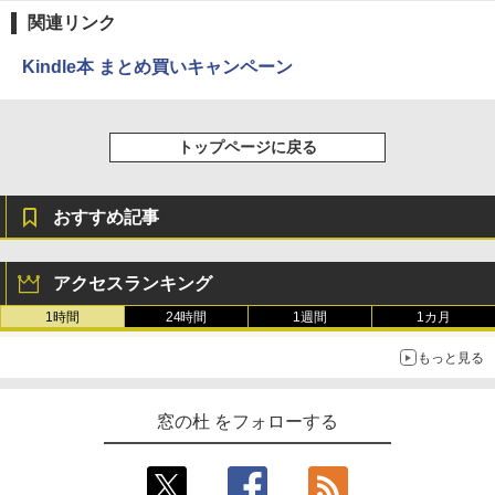
売)
関連リンク
￥39,980
Kindle本 まとめ買いキャンペーン
New Amazon Kindle Scribe Colorsoft |
11インチカラーディスプレイ、64GBスト
トップページに戻る
レージ、ノート機能搭載、明るさ自動調
整、色調調節ライト、プレミアムペン付
き、グラファイト
おすすめ記事
￥115,980
アクセスランキング
1時間
24時間
1週間
1カ月
もっと見る
窓の杜 をフォローする