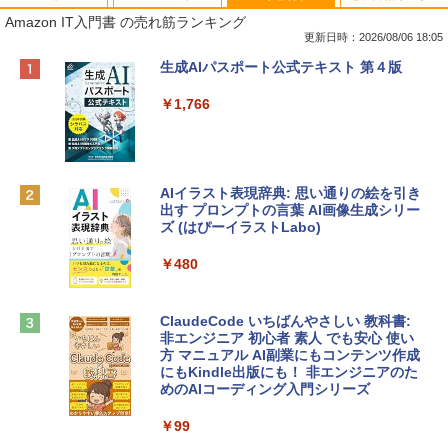
Amazon IT入門書 の売れ筋ランキング
更新日時：2026/08/06 18:05
Apple 2026 MacBook Neo A18 Proチッ
Robloxギフトカード - 800 Robux 【限
生成AIパスポート公式テキスト 第４版
プ搭載13インチノートブック：AIとAppl
定バーチャルアイテムを含む】 【オンラ
e Intelligenceのために設計、Liquid Ret
インゲームコード】 ロブロックス | オン
￥1,766
inaディスプレイ、8GBユニファイドメモ
ラインコード版
リ、512GB SSDストレージ、1080p Fac
eTime HDカメラ、Touch ID - インディ
￥1,300
ゴ
AIイラスト表現辞典: 思い通りの絵を引き
￥137,800
出す プロンプトの言葉 AI画像生成シリー
Microsoft Office Home & Business 202
ズ (はぴーイラストLabo)
4(最新 永続版)|オンラインコード版|Wind
ows11、10/mac対応|PC2台
tomtoc 360°保護 15.6 16インチ パソコ
￥480
ンケース Dell NEC Lavie ASUS HP dyna
￥39,582
book Lenovo対応
ClaudeCode いちばんやさしい 教科書:
￥2,952
非エンジニア 初心者 素人 でも安心 使い
Robloxギフトカード - 2,000 Robux 【限
方 マニュアル AI副業にもコンテンツ作成
定バーチャルアイテムを含む】 【オンラ
にもKindle出版にも！ 非エンジニアのた
インゲームコード】 ロブロックス | オン
めのAIコーディング入門シリーズ
Apple 2026 MacBook Air M5チップ搭載
ラインコード版
13インチノートブック：AIとApple Intell
igence、13.6インチLiquid Retinaディ
￥99
￥3,200
スプレイ、24GBユニファイドメモリ、1