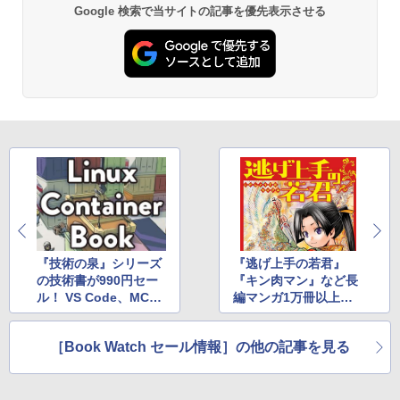
￥27,980
Google 検索で当サイトの記事を優先表示させる
Amazon Kindle - 目に優しい、かさばら
ない、大きな画面で読みやすい、6週間持
続バッテリー、6インチディスプレイ電子
書籍リーダー、ブラック、16GB、広告な
し
￥19,980
Kindle Paperwhite シグニチャーエディ
ション (32GB) 7インチディスプレイ、明
るさ自動調整、色調調節ライト、12週間
持続バッテリー、広告なし、メタリック
ブラック
『技術の泉』シリーズ
『逃げ上手の若君』
の技術書が990円セー
『キン肉マン』など長
￥32,980
ル！ VS Code、MC
編マンガ1万冊以上が5
P、Linux、Docker、
0％還元！Amazonマ
Python、PowerShell
ンガ週末祭
［Book Watch セール情報］の他の記事を見る
Amazon Kindle Colorsoft | 16GBストレ
など
ージ、防水、7インチカラーディスプレ
イ、色調調節ライト、最大8週間持続バッ
テリー、広告無し、ブラック (2025年発