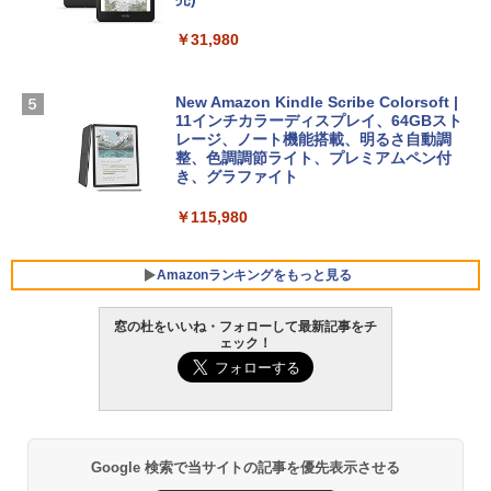
FM TOWNS ハイパー・カタログ: 本体ハ
SSD インテル Core 5
ードウェア・市販ソフトウェアのパーフ
Windows版 | Minecraft (マインクラフ
￥31,980
ェクトリストと最新エミュレータ紹介
ト): Java & Bedrock Edition | オンライ
￥129,800
ンコード版
￥1,600
New Amazon Kindle Scribe Colorsoft |
￥3,600
FMV ノートパソコン WE1-K3 (MS 365 P
11インチカラーディスプレイ、64GBスト
ersonal/Copilotキー搭載/Win 11/15.6型/
レージ、ノート機能搭載、明るさ自動調
Core i5/16GB/SSD 512GB/ホワイト) FM
整、色調調節ライト、プレミアムペン付
VWK3E15W_AZ
き、グラファイト
￥139,880
￥115,980
Amazonランキングをもっと見る
窓の杜をいいね・フォローして最新記事をチ
ェック！
Google 検索で当サイトの記事を優先表示させる