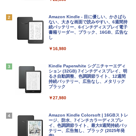
MacBook Neo(A18 Pro)|ダウンロード版
AIイラスト表現辞典: 思い通りの絵を引き
￥162,598
出す プロンプトの言葉 AI画像生成シリー
Robloxギフトカード - 1000 Robux 【限
Amazon Kindle - 目に優しい、かさばら
ズ (はぴーイラストLabo)
定バーチャルアイテムを含む】 【オンラ
ない、大きな画面で読みやすい、6週間持
インゲームコード】 ロブロックス |オン
続バッテリー、6インチディスプレイ電子
tomtoc 360°保護 15.6 16インチ パソコ
ラインコード版
書籍リーダー、ブラック、16GB、広告な
￥480
ンケース Dell NEC Lavie ASUS HP dyna
し
book Lenovo対応
￥1,600
￥16,980
ClaudeCode いちばんやさしい 教科書:
￥2,952
非エンジニア 初心者 素人 でも安心 使い
方 マニュアル AI副業にもコンテンツ作成
Microsoft Office Home & Business 202
にもKindle出版にも！ 非エンジニアのた
4(最新 永続版)|オンラインコード版|Wind
Kindle Paperwhite シグニチャーエディ
めのAIコーディング入門シリーズ
Apple 2026 MacBook Air M5チップ搭載
ows11、10/mac対応|PC2台
ション (32GB) 7インチディスプレイ、明
13インチノートブック：AIとApple Intell
るさ自動調整、色調調節ライト、12週間
igence、13.6インチLiquid Retinaディ
持続バッテリー、広告なし、メタリック
￥99
￥39,582
スプレイ、16GBユニファイドメモリ、1
ブラック
TB SSDストレージ、12MPセンターフレ
ームカメラ、日本語キーボード、Touch I
￥27,980
1冊ですべて身につくHTML & CSSとWe
Robloxギフトカード - 2,000 Robux 【限
D - シルバー
bデザイン入門講座［第2版］
定バーチャルアイテムを含む】 【オンラ
インゲームコード】 ロブロックス | オン
￥261,414
ラインコード版
Amazon Kindle Colorsoft | 16GBストレ
￥1,292
ージ、防水、7インチカラーディスプレ
イ、色調調節ライト、最大8週間持続バッ
￥3,200
【Amazon.co.jp限定】 HP ノートパソコ
テリー、広告無し、ブラック (2025年発
ン 15-fd 15.6インチ 16GBメモリ 512GB
売)