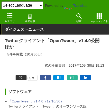
Powered by
Translate
窓の杜
その他の話題
トピック
アップデート
カテゴリ
過去記事
検索
Impressサイト
ダイジェストニュース
Twitterクライアント「OpenTween」v1.4.0公開
ほか
5件を掲載（10月30日）
窓の杜編集部
2017年10月30日 18:13
リスト
ソフトウェア
「OpenTween」v1.4.0（17/10/30）
Twitterクライアント「Tween」のオープンソース版