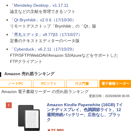
「Mendeley Desktop」v1.17.11
論文などの文献を管理できるソフト
「Qt Brynhildr」v2.0.6（17/10/30）
リモートデスクトップ「Brynhildr」の「Qt」版
「秀丸エディタ」v8.77β3（17/10/27）
定番のテキストエディターのベータ版
「Cyberduck」v6.2.11（17/10/29）
FTP/SFTP/WebDAV/Amazon S3/Azureなどをサポートした
FTPクライアント
Amazon 売れ筋ランキング
ノートPC
PCソフト
IT入門書
電子書籍リーダー
Amazon 電子書籍リーダー の売れ筋ランキング
更新日時：2026/08/08 06:05
Apple 2026 MacBook Neo A18 Proチッ
Robloxギフトカード - 800 Robux 【限
生成AIパスポート公式テキスト 第４版
Amazon Kindle Paperwhite (16GB) 7イ
プ搭載13インチノートブック：AIとAppl
定バーチャルアイテムを含む】 【オンラ
ンチディスプレイ、色調調節ライト、12
e Intelligence、Liquid Retinaディスプ
インゲームコード】 ロブロックス | オン
週間持続バッテリー、広告なし、ブラッ
￥1,766
レイ、8GBメモリ、512GB SSD、1080p
ラインコード版
ク
FaceTime HDカメラ、Touch ID - インデ
ィゴ + 3年延長 AppleCare+ for 13インチ
￥1,300
￥22,980