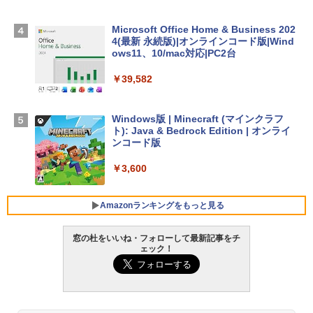
D - ミッドナイト
Microsoft Office Home & Business 202
￥278,800
4(最新 永続版)|オンラインコード版|Wind
ows11、10/mac対応|PC2台
【Amazon.co.jp限定】 HP ノートパソコ
￥39,582
ン 15-fd 15.6インチ 16GBメモリ 512GB
SSD インテル Core 5
Windows版 | Minecraft (マインクラフ
￥129,800
ト): Java & Bedrock Edition | オンライ
ンコード版
FMV ノートパソコン WE1-K3 (MS 365 P
￥3,600
ersonal/Copilotキー搭載/Win 11/15.6型/
Core i5/16GB/SSD 512GB/ホワイト) FM
VWK3E15W_AZ
Amazonランキングをもっと見る
￥139,880
窓の杜をいいね・フォローして最新記事をチ
ェック！
生成AIパスポート公式テキスト 第４版
Amazon Kindle - 目に優しい、かさばら
ない、大きな画面で読みやすい、6週間持
続バッテリー、6インチディスプレイ電子
￥1,766
書籍リーダー、マッチャ、16GB、広告な
し