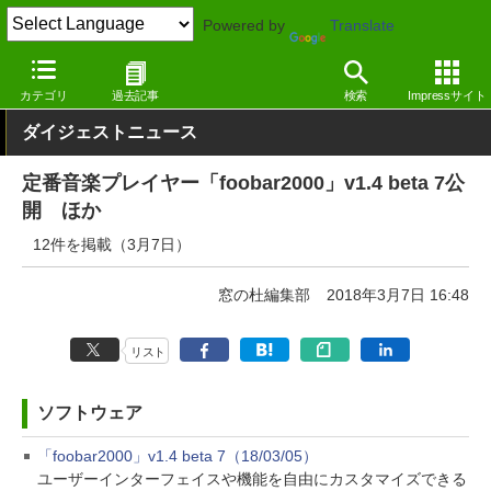
Powered by
Translate
窓の杜
その他の話題
トピック
アップデート
カテゴリ
過去記事
検索
Impressサイト
ダイジェストニュース
定番音楽プレイヤー「foobar2000」v1.4 beta 7公
開 ほか
12件を掲載（3月7日）
窓の杜編集部
2018年3月7日 16:48
リスト
ソフトウェア
「foobar2000」v1.4 beta 7（18/03/05）
ユーザーインターフェイスや機能を自由にカスタマイズできる