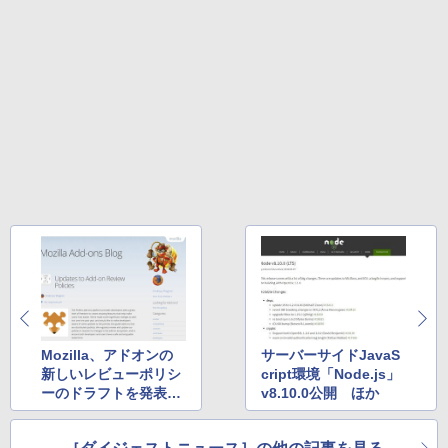
テリー、広告無し、ブラック (2025年発
売)
FM TOWNS ハイパー・カタログ: 本体ハ
ードウェア・市販ソフトウェアのパーフ
￥31,980
ェクトリストと最新エミュレータ紹介
￥1,600
New Amazon Kindle Scribe Colorsoft |
11インチカラーディスプレイ、64GBスト
レージ、ノート機能搭載、明るさ自動調
整、色調調節ライト、プレミアムペン付
き、グラファイト
￥115,980
Mozilla、アドオンの
サーバーサイドJavaS
新しいレビューポリシ
cript環境「Node.js」
ーのドラフトを発表
v8.10.0公開 ほか
ほか