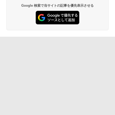
Google 検索で当サイトの記事を優先表示させる
￥16,980
1冊ですべて身につくHTML & CSSとWe
bデザイン入門講座［第2版］
Kindle Paperwhite シグニチャーエディ
ション (32GB) 7インチディスプレイ、明
￥1,292
るさ自動調整、色調調節ライト、12週間
持続バッテリー、広告なし、メタリック
ブラック
ClaudeCode いちばんやさしい 教科書:
￥27,980
非エンジニア 初心者 素人 でも安心 使い
方 マニュアル AI副業にもコンテンツ作成
にもKindle出版にも！ 非エンジニアのた
めのAIコーディング入門シリーズ
Amazon Kindle Paperwhite (16GB) 7イ
ンチディスプレイ、色調調節ライト、12
￥99
週間持続バッテリー、広告なし、ブラッ
ク
￥22,980
AIイラスト表現辞典: 思い通りの絵を引き
出す プロンプトの言葉 AI画像生成シリー
ズ (はぴーイラストLabo)
Amazon Kindle Colorsoft | 16GBストレ
￥480
ージ、防水、7インチカラーディスプレ
イ、色調調節ライト、最大8週間持続バッ