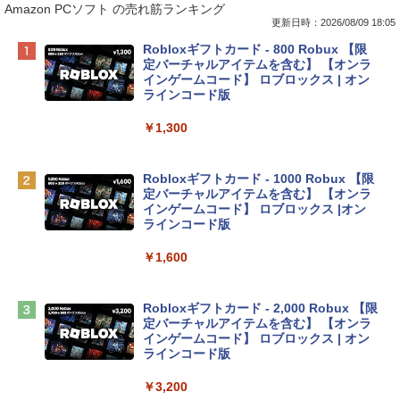
Amazon PCソフト の売れ筋ランキング
更新日時：2026/08/09 18:05
Apple 2026 MacBook Neo A18 Proチッ
Robloxギフトカード - 800 Robux 【限
プ搭載13インチノートブック：AIとAppl
定バーチャルアイテムを含む】 【オンラ
e Intelligenceのために設計、Liquid Ret
インゲームコード】 ロブロックス | オン
inaディスプレイ、8GBユニファイドメモ
ラインコード版
リ、256GB SSDストレージ、1080p Fac
eTime HDカメラ - インディゴ
￥1,300
￥113,748
Robloxギフトカード - 1000 Robux 【限
定バーチャルアイテムを含む】 【オンラ
tomtoc 360°保護 15.6 16インチ パソコ
インゲームコード】 ロブロックス |オン
ンケース Dell NEC Lavie ASUS HP dyna
ラインコード版
book Lenovo対応
￥1,600
￥2,952
Robloxギフトカード - 2,000 Robux 【限
Apple 2026 MacBook Air M5チップ搭載
定バーチャルアイテムを含む】 【オンラ
13インチノートブック：AIとApple Intell
インゲームコード】 ロブロックス | オン
igence、13.6インチLiquid Retinaディ
ラインコード版
スプレイ、16GBユニファイドメモリ、1
TB SSDストレージ、12MPセンターフレ
￥3,200
ームカメラ、日本語キーボード、Touch I