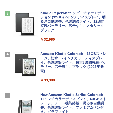
￥2,952
非エンジニア 初心者 素人 でも安心 使い
Robloxギフトカード - 2,000 Robux 【限
方 マニュアル AI副業にもコンテンツ作成
定バーチャルアイテムを含む】 【オンラ
にもKindle出版にも！ 非エンジニアのた
インゲームコード】 ロブロックス | オン
Kindle Paperwhite シグニチャーエディ
めのAIコーディング入門シリーズ
Apple 2026 MacBook Air M5チップ搭載
ラインコード版
ション (32GB) 7インチディスプレイ、明
13インチノートブック：AIとApple Intell
るさ自動調整、色調調節ライト、12週間
igence、13.6インチLiquid Retinaディ
持続バッテリー、広告なし、メタリック
￥99
￥3,200
スプレイ、24GBユニファイドメモリ、1
ブラック
TB SSD、12MPセンターフレームカメ
ラ、Touch ID - ミッドナイト + 3年延長
￥32,980
1冊ですべて身につくHTML & CSSとWe
Robloxギフトカード - 1000 Robux 【限
AppleCare+ for 13インチMacBook Air
bデザイン入門講座［第2版］
定バーチャルアイテムを含む】 【オンラ
(M5)|ダウンロード版
インゲームコード】 ロブロックス |オン
ラインコード版
Amazon Kindle Colorsoft | 16GBストレ
￥2,326
￥347,600
ージ、防水、7インチカラーディスプレ
イ、色調調節ライト、最大8週間持続バッ
￥1,600
テリー、広告無し、ブラック (2025年発
【Amazon.co.jp限定】 HP ノートパソコ
売)
FM TOWNS ハイパー・カタログ: 本体ハ
ン 15-fd 15.6インチ 16GBメモリ 512GB
ードウェア・市販ソフトウェアのパーフ
Windows版 | Minecraft (マインクラフ
SSD インテル Core 5
￥39,980
ェクトリストと最新エミュレータ紹介
ト): Java & Bedrock Edition | オンライ
ンコード版
￥129,800
￥1,600
New Amazon Kindle Scribe Colorsoft |
￥3,600
11インチカラーディスプレイ、64GBスト
FMV ノートパソコン WE1-K3 (MS 365 P
レージ、ノート機能搭載、明るさ自動調
ersonal/Copilotキー搭載/Win 11/15.6型/
整、色調調節ライト、プレミアムペン付
Core i5/16GB/SSD 512GB/ホワイト) FM
き、グラファイト