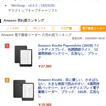
「WinSnap」v4.6.3（18/03/28）
デスクトップキャプチャーソフト
Amazon 売れ筋ランキング
ノートPC
PCソフト
IT入門書
電子書籍リーダー
Amazon 電子書籍リーダー の売れ筋ランキング
更新日時：2026/08/07 06:05
Apple 2026 MacBook Neo A18 Proチッ
Robloxギフトカード - 800 Robux 【限
生成AIパスポート公式テキスト 第４版
Amazon Kindle Paperwhite (16GB) 7イ
プ搭載13インチノートブック：AIとAppl
定バーチャルアイテムを含む】 【オンラ
ンチディスプレイ、色調調節ライト、12
e Intelligence、Liquid Retinaディスプ
インゲームコード】 ロブロックス | オン
週間持続バッテリー、広告なし、ブラッ
￥1,766
レイ、8GBメモリ、512GB SSD、1080p
ラインコード版
ク
FaceTime HDカメラ、Touch ID - インデ
ィゴ + 3年延長 AppleCare+ for 13インチ
￥1,300
￥27,980
MacBook Neo(A18 Pro)|ダウンロード版
AIイラスト表現辞典: 思い通りの絵を引き
￥162,598
出す プロンプトの言葉 AI画像生成シリー
Microsoft Office Home & Business 202
Amazon Kindle - 目に優しい、かさばら
ズ (はぴーイラストLabo)
4(最新 永続版)|オンラインコード版|Wind
ない、大きな画面で読みやすい、6週間持
ows11、10/mac対応|PC2台
続バッテリー、6インチディスプレイ電子
tomtoc 360°保護 15.6 16インチ パソコ
書籍リーダー、ブラック、16GB、広告な
￥480
ンケース Dell NEC Lavie ASUS HP dyna
し
￥39,582
book Lenovo対応
￥19,980
ClaudeCode いちばんやさしい 教科書: