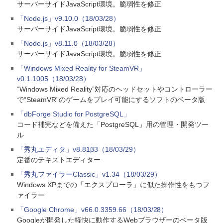
サーバーサイドJavaScript環境。脆弱性を修正
「Node.js」v9.10.0（18/03/28）
サーバーサイドJavaScript環境。脆弱性を修正
「Node.js」v8.11.0（18/03/28）
サーバーサイドJavaScript環境。脆弱性を修正
「Windows Mixed Reality for SteamVR」
v0.1.1005（18/03/28）
“Windows Mixed Reality”対応のヘッドセットやコントローラー
で“SteamVR”のゲームをプレイ可能にするソフトのベータ版
「dbForge Studio for PostgreSQL」
コード補完などを備えた「PostgreSQL」用の管理・開発ツー
ル
「秀丸エディタ」v8.81β3（18/03/29）
定番のテキストエディター
「秀丸ファイラーClassic」v1.34（18/03/29）
Windows XPまでの「エクスプローラ」に似た操作性をもつフ
ァイラー
「Google Chrome」v66.0.3359.66（18/03/28）
Googleが開発した軽快に動作するWebブラウザーのベータ版