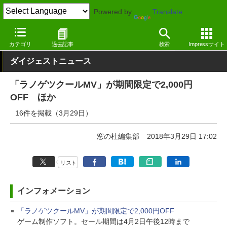
Powered by
Translate
窓の杜
その他の話題
トピック
アップデート
カテゴリ
過去記事
検索
Impressサイト
ダイジェストニュース
「ラノゲツクールMV」が期間限定で2,000円
OFF ほか
16件を掲載（3月29日）
窓の杜編集部
2018年3月29日 17:02
リスト
インフォメーション
「ラノゲツクールMV」が期間限定で2,000円OFF
ゲーム制作ソフト。セール期間は4月2日午後12時まで