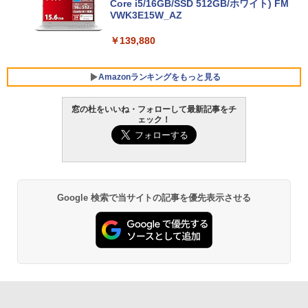
Core i5/16GB/SSD 512GB/ホワイト) FM
VWK3E15W_AZ
￥139,880
Amazonランキングをもっと見る
窓の杜をいいね・フォローして最新記事をチ
ェック！
Robloxギフトカード - 800 Robux 【限
生成AIパスポート公式テキスト 第４版
Amazon Kindle Paperwhite (16GB) 7イ
定バーチャルアイテムを含む】 【オンラ
ンチディスプレイ、色調調節ライト、12
インゲームコード】 ロブロックス | オン
週間持続バッテリー、広告なし、ブラッ
￥1,766
ラインコード版
ク
￥1,300
￥22,980
Google 検索で当サイトの記事を優先表示させる
AIイラスト表現辞典: 思い通りの絵を引き
出す プロンプトの言葉 AI画像生成シリー
Microsoft Office Home & Business 202
Amazon Kindle - 目に優しい、かさばら
ズ (はぴーイラストLabo)
4(最新 永続版)|オンラインコード版|Wind
ない、大きな画面で読みやすい、6週間持
ows11、10/mac対応|PC2台
続バッテリー、6インチディスプレイ電子
書籍リーダー、ブラック、16GB、広告な
￥480
し
￥39,582
￥16,980