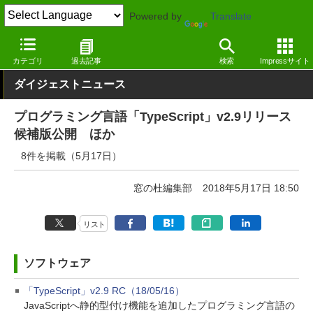
Powered by
Translate
窓の杜
その他の話題
トピック
アップデート
カテゴリ
過去記事
検索
Impressサイト
ダイジェストニュース
プログラミング言語「TypeScript」v2.9リリース
候補版公開 ほか
8件を掲載（5月17日）
窓の杜編集部
2018年5月17日 18:50
リスト
ソフトウェア
「TypeScript」v2.9 RC（18/05/16）
JavaScriptへ静的型付け機能を追加したプログラミング言語の