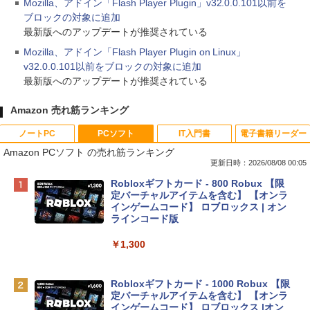
Mozilla、アドイン「Flash Player Plugin」v32.0.0.101以前を
ブロックの対象に追加
最新版へのアップデートが推奨されている
Mozilla、アドイン「Flash Player Plugin on Linux」
v32.0.0.101以前をブロックの対象に追加
最新版へのアップデートが推奨されている
Amazon 売れ筋ランキング
ノートPC
PCソフト
IT入門書
電子書籍リーダー
Amazon PCソフト の売れ筋ランキング
更新日時：2026/08/08 00:05
Apple 2026 MacBook Neo A18 Proチッ
Robloxギフトカード - 800 Robux 【限
プ搭載13インチノートブック：AIとAppl
定バーチャルアイテムを含む】 【オンラ
e Intelligence、Liquid Retinaディスプ
インゲームコード】 ロブロックス | オン
レイ、8GBメモリ、512GB SSD、1080p
ラインコード版
FaceTime HDカメラ、Touch ID - インデ
ィゴ + 3年延長 AppleCare+ for 13インチ
￥1,300
MacBook Neo(A18 Pro)|ダウンロード版
￥162,598
Robloxギフトカード - 1000 Robux 【限
定バーチャルアイテムを含む】 【オンラ
インゲームコード】 ロブロックス |オン