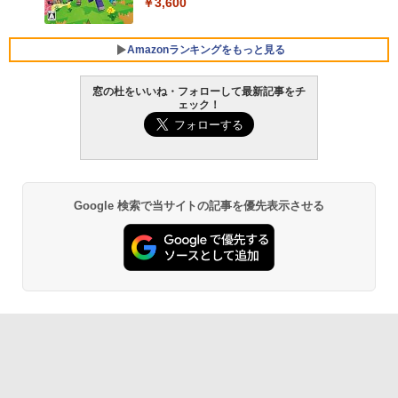
￥3,600
FMV ノートパソコン WE1-K3 (MS 365 P
ersonal/Copilotキー搭載/Win 11/15.6型/
Core i5/16GB/SSD 512GB/ホワイト) FM
Amazonランキングをもっと見る
VWK3E15W_AZ
窓の杜をいいね・フォローして最新記事をチ
￥139,880
ェック！
生成AIパスポート公式テキスト 第４版
Amazon Kindle Paperwhite (16GB) 7イ
ンチディスプレイ、色調調節ライト、12
週間持続バッテリー、広告なし、ブラッ
￥1,766
ク
￥22,980
Google 検索で当サイトの記事を優先表示させる
AIイラスト表現辞典: 思い通りの絵を引き
出す プロンプトの言葉 AI画像生成シリー
Amazon Kindle - 目に優しい、かさばら
ズ (はぴーイラストLabo)
ない、大きな画面で読みやすい、6週間持
続バッテリー、6インチディスプレイ電子
書籍リーダー、ブラック、16GB、広告な
￥480
し
￥16,980
ClaudeCode いちばんやさしい 教科書:
非エンジニア 初心者 素人 でも安心 使い
方 マニュアル AI副業にもコンテンツ作成
にもKindle出版にも！ 非エンジニアのた
Kindle Paperwhite シグニチャーエディ