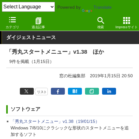
Powered by
Translate
窓の杜
その他の話題
トピック
アップデート
カテゴリ
過去記事
検索
Impressサイト
ダイジェストニュース
「秀丸スタートメニュー」v1.38 ほか
9件を掲載（1月15日）
窓の杜編集部
2019年1月15日 20:50
リスト
ソフトウェア
「秀丸スタートメニュー」v1.38（19/01/15）
Windows 7/8/10にクラシックな形状のスタートメニューを追
加するソフト