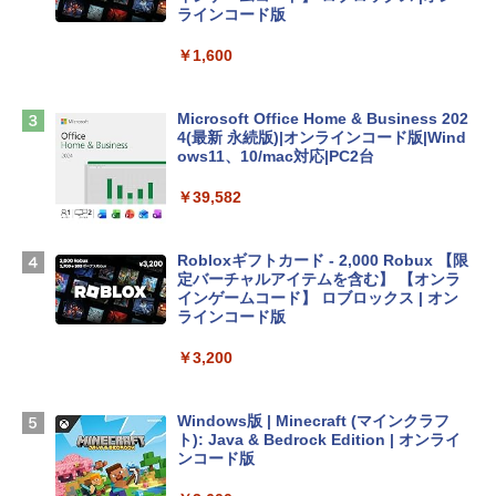
tomtoc 360°保護 15.6 16インチ パソコ
ラインコード版
ンケース Dell NEC Lavie ASUS HP dyna
book Lenovo対応
￥1,600
￥2,952
Microsoft Office Home & Business 202
4(最新 永続版)|オンラインコード版|Wind
Apple 2026 MacBook Air M5チップ搭載
ows11、10/mac対応|PC2台
13インチノートブック：AIとApple Intell
igence、13.6インチLiquid Retinaディ
￥39,582
スプレイ、16GBユニファイドメモリ、1
TB SSDストレージ、12MPセンターフレ
ームカメラ、日本語キーボード、Touch I
Robloxギフトカード - 2,000 Robux 【限
D - シルバー
定バーチャルアイテムを含む】 【オンラ
インゲームコード】 ロブロックス | オン
￥261,414
ラインコード版
￥3,200
【Amazon.co.jp限定】 HP ノートパソコ
ン 15-fd 15.6インチ 16GBメモリ 512GB
SSD インテル Core 5
Windows版 | Minecraft (マインクラフ
ト): Java & Bedrock Edition | オンライ
￥129,800
ンコード版