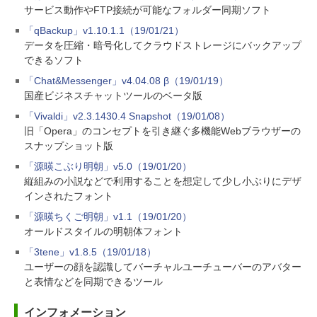
サービス動作やFTP接続が可能なフォルダー同期ソフト
「qBackup」v1.10.1.1（19/01/21）
データを圧縮・暗号化してクラウドストレージにバックアップ
できるソフト
「Chat&Messenger」v4.04.08 β（19/01/19）
国産ビジネスチャットツールのベータ版
「Vivaldi」v2.3.1430.4 Snapshot（19/01/08）
旧「Opera」のコンセプトを引き継ぐ多機能Webブラウザーの
スナップショット版
「源暎こぶり明朝」v5.0（19/01/20）
縦組みの小説などで利用することを想定して少し小ぶりにデザ
インされたフォント
「源暎ちくご明朝」v1.1（19/01/20）
オールドスタイルの明朝体フォント
「3tene」v1.8.5（19/01/18）
ユーザーの顔を認識してバーチャルユーチューバーのアバター
と表情などを同期できるツール
インフォメーション