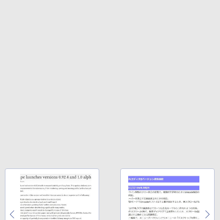
にもKindle出版にも！ 非エンジニアのた
Kindle Paperwhite シグニチャーエディ
めのAIコーディング入門シリーズ
ション (32GB) 7インチディスプレイ、明
るさ自動調整、色調調節ライト、12週間
持続バッテリー、広告なし、メタリック
￥99
ブラック
￥27,980
1冊ですべて身につくHTML & CSSとWe
bデザイン入門講座［第2版］
Amazon Kindle Colorsoft | 16GBストレ
￥1,292
ージ、防水、7インチカラーディスプレ
イ、色調調節ライト、最大8週間持続バッ
テリー、広告無し、ブラック (2025年発
売)
FM TOWNS ハイパー・カタログ: 本体ハ
ードウェア・市販ソフトウェアのパーフ
￥31,980
ェクトリストと最新エミュレータ紹介
￥1,600
New Amazon Kindle Scribe Colorsoft |
11インチカラーディスプレイ、64GBスト
レージ、ノート機能搭載、明るさ自動調
整、色調調節ライト、プレミアムペン付
き、グラファイト
￥115,980