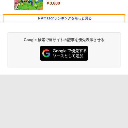
￥3,600
FMV ノートパソコン WE1-K3 (MS 365 P
ersonal/Copilotキー搭載/Win 11/15.6型/
Core i5/16GB/SSD 512GB/ホワイト) FM
Amazonランキングをもっと見る
VWK3E15W_AZ
￥139,880
Google 検索で当サイトの記事を優先表示させる
生成AIパスポート公式テキスト 第４版
Amazon Kindle Paperwhite (16GB) 7イ
ンチディスプレイ、色調調節ライト、12
週間持続バッテリー、広告なし、ブラッ
￥1,766
ク
￥22,980
AIイラスト表現辞典: 思い通りの絵を引き
出す プロンプトの言葉 AI画像生成シリー
Amazon Kindle - 目に優しい、かさばら
ズ (はぴーイラストLabo)
ない、大きな画面で読みやすい、6週間持
続バッテリー、6インチディスプレイ電子
書籍リーダー、ブラック、16GB、広告な
￥480
し
￥16,980
ClaudeCode いちばんやさしい 教科書:
非エンジニア 初心者 素人 でも安心 使い
方 マニュアル AI副業にもコンテンツ作成