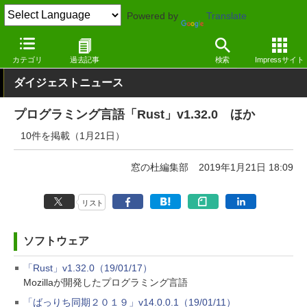
Powered by
Translate
窓の杜
その他の話題
トピック
アップデート
カテゴリ
過去記事
検索
Impressサイト
ダイジェストニュース
プログラミング言語「Rust」v1.32.0 ほか
10件を掲載（1月21日）
窓の杜編集部
2019年1月21日 18:09
リスト
ソフトウェア
「Rust」v1.32.0（19/01/17）
Mozillaが開発したプログラミング言語
「ばっりち同期２０１９」v14.0.0.1（19/01/11）