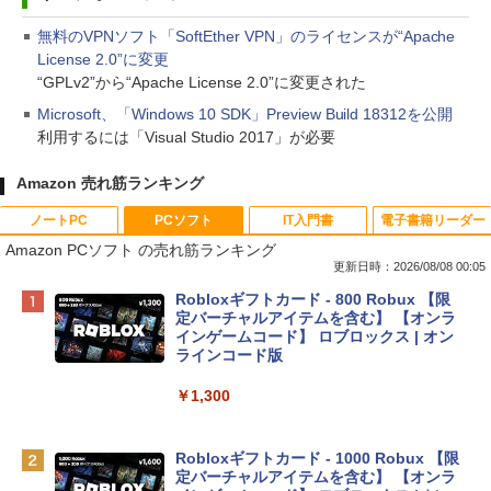
無料のVPNソフト「SoftEther VPN」のライセンスが“Apache
License 2.0”に変更
“GPLv2”から“Apache License 2.0”に変更された
Microsoft、「Windows 10 SDK」Preview Build 18312を公開
利用するには「Visual Studio 2017」が必要
Amazon 売れ筋ランキング
ノートPC
PCソフト
IT入門書
電子書籍リーダー
Amazon PCソフト の売れ筋ランキング
更新日時：2026/08/08 00:05
Apple 2026 MacBook Neo A18 Proチッ
Robloxギフトカード - 800 Robux 【限
プ搭載13インチノートブック：AIとAppl
定バーチャルアイテムを含む】 【オンラ
e Intelligence、Liquid Retinaディスプ
インゲームコード】 ロブロックス | オン
レイ、8GBメモリ、512GB SSD、1080p
ラインコード版
FaceTime HDカメラ、Touch ID - インデ
ィゴ + 3年延長 AppleCare+ for 13インチ
￥1,300
MacBook Neo(A18 Pro)|ダウンロード版
￥162,598
Robloxギフトカード - 1000 Robux 【限
定バーチャルアイテムを含む】 【オンラ