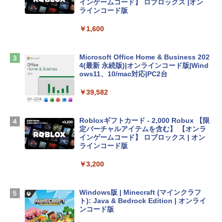
インゲームコード】 ロブロックス |オン
tomtoc 360°保護 15.6 16インチ パソコ
ラインコード版
ンケース Dell NEC Lavie ASUS HP dyna
book Lenovo対応
￥1,600
￥2,952
Microsoft Office Home & Business 202
4(最新 永続版)|オンラインコード版|Wind
Apple 2026 MacBook Air M5チップ搭載
ows11、10/mac対応|PC2台
13インチノートブック：AIとApple Intell
igence、13.6インチLiquid Retinaディ
￥39,582
スプレイ、16GBユニファイドメモリ、1
TB SSDストレージ、12MPセンターフレ
ームカメラ、日本語キーボード、Touch I
Robloxギフトカード - 2,000 Robux 【限
D - シルバー
定バーチャルアイテムを含む】 【オンラ
インゲームコード】 ロブロックス | オン
￥261,414
ラインコード版
￥3,200
【Amazon.co.jp限定】 HP ノートパソコ
ン 15-fd 15.6インチ 16GBメモリ 512GB
SSD インテル Core 5
Windows版 | Minecraft (マインクラフ
ト): Java & Bedrock Edition | オンライ
￥129,800
ンコード版