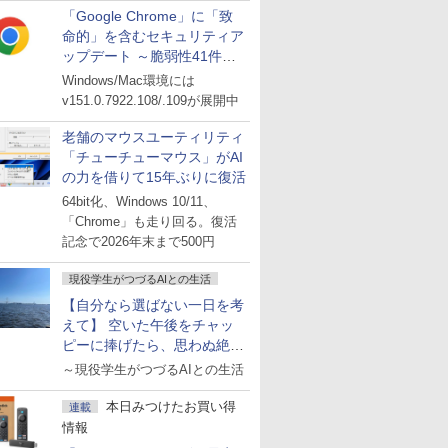
「Google Chrome」に「致
命的」を含むセキュリティア
ップデート ～脆弱性41件に
対処
Windows/Mac環境には
v151.0.7922.108/.109が展開中
老舗のマウスユーティリティ
「チューチューマウス」がAI
の力を借りて15年ぶりに復活
64bit化、Windows 10/11、
「Chrome」も走り回る。復活
記念で2026年末まで500円
現役学生がつづるAIとの生活
【自分なら選ばない一日を考
えて】 空いた午後をチャッ
ピーに捧げたら、思わぬ絶景
に出会った話
～現役学生がつづるAIとの生活
本日みつけたお買い得
連載
情報