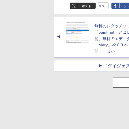
ポスト
リスト
シ
無料のレタッチソ
「paint.net」v4.2 
▲
開、無料のエディ
「Mery」v2.8.0
開、 ほか
［ダイジェ