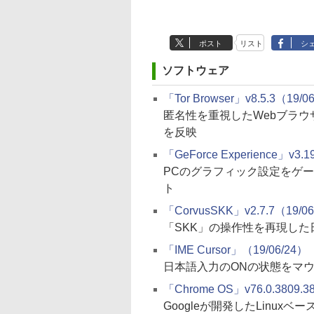
ポスト
リスト
シ
ソフトウェア
「Tor Browser」v8.5.3（19/0
匿名性を重視したWebブラウザ
を反映
「GeForce Experience」v3.1
PCのグラフィック設定をゲー
ト
「CorvusSKK」v2.7.7（19/0
「SKK」の操作性を再現した
「IME Cursor」（19/06/24）
日本語入力のONの状態をマ
「Chrome OS」v76.0.3809.3
Googleが開発したLinuxベ