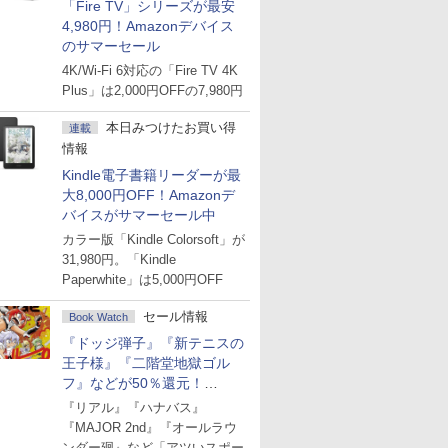
「Fire TV」シリーズが最安
4,980円！Amazonデバイス
のサマーセール
4K/Wi-Fi 6対応の「Fire TV 4K
Plus」は2,000円OFFの7,980円
本日みつけたお買い得
連載
情報
Kindle電子書籍リーダーが最
大8,000円OFF！Amazonデ
バイスがサマーセール中
カラー版「Kindle Colorsoft」が
31,980円。「Kindle
Paperwhite」は5,000円OFF
セール情報
Book Watch
『ドッジ弾子』『新テニスの
王子様』『二階堂地獄ゴル
フ』などが50％還元！
Amazonマンガ週末セール
『リアル』『ハナバス』
『MAJOR 2nd』『オールラウ
ンダー廻』など「アツいスポー