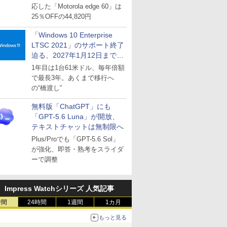
応した「Motorola edge 60」は
25％OFFの44,820円
「Windows 10 Enterprise
LTSC 2021」のサポート終了
迫る、2027年1月12日まで
～ESUは9月1日から販売
1年目は1台61米ドル、毎年倍額
で最長3年。あくまで移行へ
の“橋渡し”
無料版「ChatGPT」にも
「GPT-5.6 Luna」が開放、
テキストチャットは無制限へ
Plus/Proでも「GPT-5.6 Sol」
が強化、即答・熟考をスライダ
ーで調整
Impress Watchシリーズ 人気記事
時間
24時間
1週間
1カ月
もっと見る