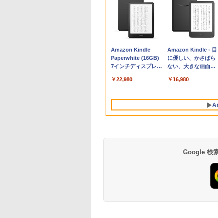
Apple 2026
Robloxギフトカード
生成AIパスポート公
Amazon Kindle
tomtoc 360°保護
Robloxギフトカード
AIイラスト表現辞典:
Amazon Kindle - 目
MacBook Neo A18
- 800 Robux 【限定
式テキスト 第４版
Paperwhite (16GB)
15.6 16インチ パソ
- 1000 Robux 【限
思い通りの絵を引き
に優しい、かさばら
Proチップ搭載13イ
バーチャルアイテム
7インチディスプレ
ンケース Dell NEC
バーチャルアイテム
出す プロンプトの言
ない、大きな画面で
￥1,766
ンチノートブック：
を含む】 【オンライ
イ、色調調節ライ
Lavie ASUS HP
を含む】 【オンライ
葉 AI画像生成シリー
読みやすい、6週間
￥162,598
￥1,300
￥22,980
￥2,952
￥1,600
￥480
￥16,980
AIとApple
ンゲームコード】 ロ
ト、12週間持続バッ
dynabook Lenovo
ンゲームコード】 ロ
ズ (はぴーイラスト
続バッテリー、6イ
Intelligence、Liquid
ブロックス | オンラ
テリー、広告なし、
対応
ブロックス |オンラ
Labo)
チディスプレイ電子
Retinaディスプレ
インコード版
ブラック
ンコード版
書籍リーダー、ブラ
A
イ、8GBメモリ、
ック、16GB、広告
512GB SSD、1080p
し
FaceTime HDカメ
ラ、Touch ID - イン
ディゴ + 3年延長
AppleCare+ for 13イ
Google
ンチMacBook
Neo(A18 Pro)|ダウン
ロード版