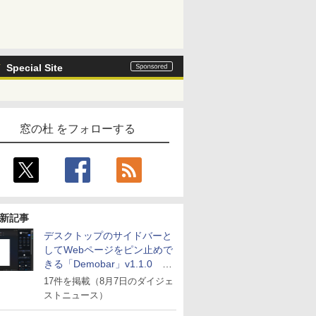
Special Site
窓の杜 をフォローする
新記事
デスクトップのサイドバーと
してWebページをピン止めで
きる「Demobar」v1.1.0 ほ
か
17件を掲載（8月7日のダイジェ
ストニュース）