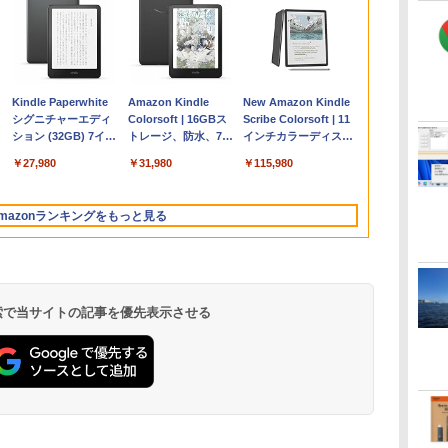
Apple 2026
Microsoft Office
ClaudeCode いちば
Kindle Paperwhite
【Amazon.co.jp限
Robloxギフトカード
1冊ですべて身につく
Amazon Kindle
FMV ノートパソコン
Windows版 |
FM TOWNS ハイパ
New Amazon Kindle
コ
定
MacBook Air M5チ
Home & Business
んやさしい 教科書:
シグニチャーエディ
定】 HP ノートパソ
- 2,000 Robux 【限
HTML & CSSとWeb
Colorsoft | 16GBス
WE1-K3 (MS 365
Minecraft (マインクラ
ー・カタログ: 本体ハ
Scribe Colorsoft | 11
ップ搭載13インチノ
2024(最新 永続版)|オ
非エンジニア 初心者
ション (32GB) 7イン
コン 15-fd 15.6イン
定バーチャルアイテ
デザイン入門講座
トレージ、防水、7イ
Personal/Copilotキー
フト): Java & Bedrock
ードウェア・市販ソフ
インチカラーディスプ
持
ートブック：AIと
ンラインコード
素人 でも安心 使い方
チディスプレイ、明
チ 16GBメモリ
ムを含む】 【オンラ
［第2版］
ンチカラーディスプ
搭載/Win 11/15.6
Edition | オンラインコ
トウェアのパーフェク
レイ、64GBストレー
￥261,414
￥39,582
￥99
￥27,980
￥129,800
￥3,200
￥1,292
￥31,980
￥139,880
￥3,600
￥1,600
￥115,980
ン
Apple Intelligence、
版|Windows11、
マニュアル AI副業に
るさ自動調整、色調
512GB SSD インテ
インゲームコード】
レイ、色調調節ライ
型/Core i5/16GB/SSD
ード版
トリストと最新エミュ
ジ、ノート機能搭載、
イ
13.6インチLiquid
10/mac対応|PC2台
もコンテンツ作成に
調節ライト、12週間
ル Core 5
ロブロックス | オン
ト、最大8週間持続バ
512GB/ホワイト)
レータ紹介
明るさ自動調整、色調
Retinaディスプレ
もKindle出版にも！
持続バッテリー、広
ラインコード版
ッテリー、広告無
FMVWK3E15W_AZ
調節ライト、プレミア
mazonランキングをもっと見る
な
イ、16GBユニファイ
非エンジニアのため
告なし、メタリック
し、ブラック (2025
ムペン付き、グラファ
ドメモリ、1TB SSD
のAIコーディング入
ブラック
年発売)
イト
ストレージ、12MPセ
門シリーズ
ンターフレームカメ
ラ、日本語キーボー
ド、Touch ID - シル
 検索で当サイトの記事を優先表示させる
バー