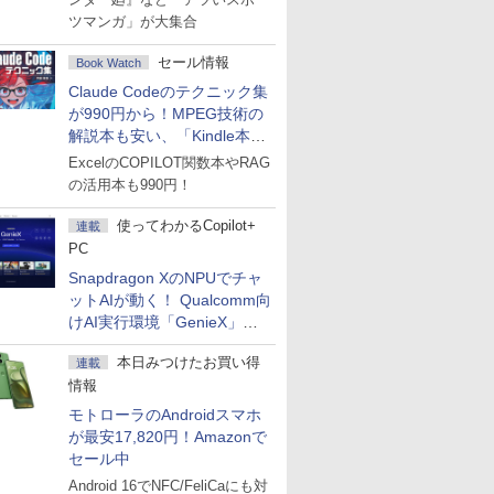
ツマンガ」が大集合
セール情報
Book Watch
Claude Codeのテクニック集
が990円から！MPEG技術の
解説本も安い、「Kindle本サ
マーセール」第2弾開始！
ExcelのCOPILOT関数本やRAG
の活用本も990円！
使ってわかるCopilot+
連載
PC
Snapdragon XのNPUでチャ
ットAIが動く！ Qualcomm向
けAI実行環境「GenieX」を
試してみた
本日みつけたお買い得
連載
情報
モトローラのAndroidスマホ
が最安17,820円！Amazonで
セール中
Android 16でNFC/FeliCaにも対