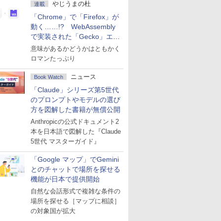
やじうまの杜
連載
「Chrome」で「Firefox」が
動く……!? WebAssembly
で実装された「Gecko」エン
ジン
意味があるかどうかはともかく
ロマンたっぷり
ニュース
Book Watch
「Claude」シリーズ第5世代
のプロンプトやモデルの選び
方を図解した書籍が無償公開
Anthropicの公式ドキュメント2
本を日本語で図解した『Claude
5世代 マスターガイド』
「Google マップ」でGemini
とのチャットで場所を探せる
機能が日本で提供開始
自然な会話形式で複雑な条件の
場所を探せる［マップに相談］
の対象国が拡大