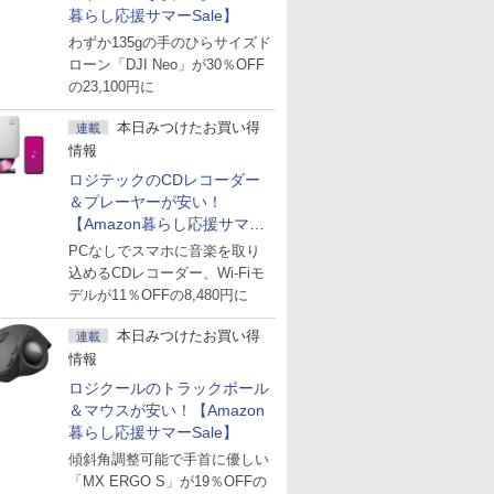
暮らし応援サマーSale】
わずか135gの手のひらサイズド
ローン「DJI Neo」が30％OFF
の23,100円に
本日みつけたお買い得
連載
情報
ロジテックのCDレコーダー
＆プレーヤーが安い！
【Amazon暮らし応援サマー
Sale】
PCなしでスマホに音楽を取り
込めるCDレコーダー、Wi-Fiモ
デルが11％OFFの8,480円に
本日みつけたお買い得
連載
情報
ロジクールのトラックボール
＆マウスが安い！【Amazon
暮らし応援サマーSale】
傾斜角調整可能で手首に優しい
「MX ERGO S」が19％OFFの