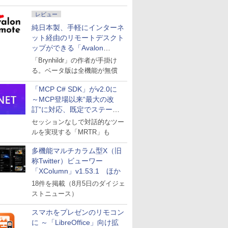
レビュー
純日本製、手軽にインターネ
ット経由のリモートデスクト
ップができる「Avalon
remote」
「Brynhildr」の作者が手掛け
る。ベータ版は全機能が無償
「MCP C# SDK」がv2.0に
～MCP登場以来“最大の改
訂”に対応、既定でステート
レスへ
セッションなしで対話的なツー
ルを実現する「MRTR」も
多機能マルチカラム型X（旧
称Twitter）ビューワー
「XColumn」v1.53.1 ほか
18件を掲載（8月5日のダイジェ
ストニュース）
スマホをプレゼンのリモコン
に ～「LibreOffice」向け拡