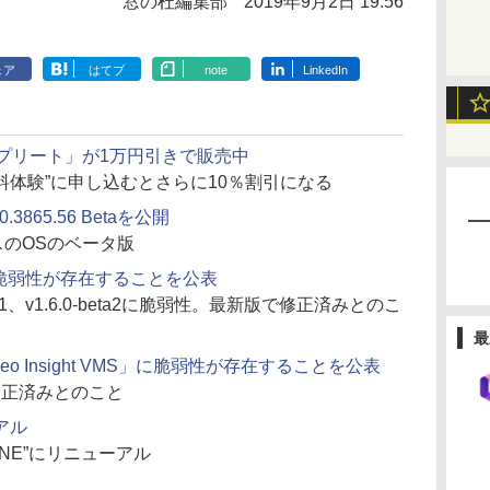
窓の杜編集部
2019年9月2日 19:56
ェア
はてブ
note
LinkedIn
oud コンプリート」が1万円引きで販売中
無料体験”に申し込むとさらに10％割引になる
0.3865.56 Betaを公開
ースのOSのベータ版
P」に脆弱性が存在することを公表
0-beta1、v1.6.0-beta2に脆弱性。最新版で修正済みとのこ
最
o Insight VMS」に脆弱性が存在することを公表
で修正済みとのこと
アル
ZINE”にリニューアル