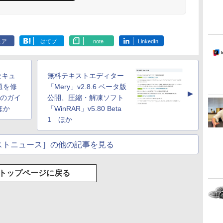
ェア
はてブ
note
LinkedIn
でセキュ
無料テキストエディター
題を修
「Mery」v2.8.6 ベータ版
▲
m」のガイ
公開、圧縮・解凍ソフト
ほか
「WinRAR」v5.80 Beta
1 ほか
ストニュース］の他の記事を見る
トップページに戻る