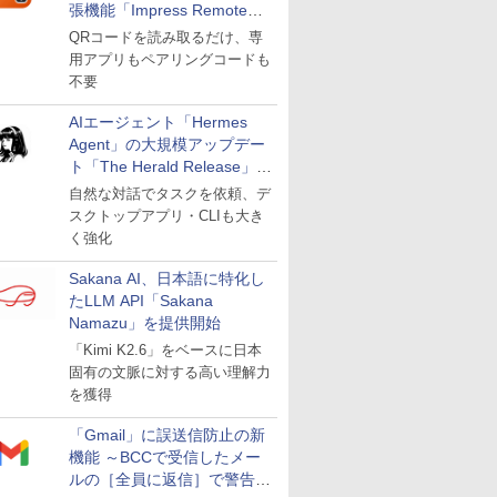
張機能「Impress Remote」
が公開
QRコードを読み取るだけ、専
用アプリもペアリングコードも
不要
AIエージェント「Hermes
Agent」の大規模アップデー
ト「The Herald Release」が
公開
自然な対話でタスクを依頼、デ
スクトップアプリ・CLIも大き
く強化
Sakana AI、日本語に特化し
たLLM API「Sakana
Namazu」を提供開始
「Kimi K2.6」をベースに日本
固有の文脈に対する高い理解力
を獲得
「Gmail」に誤送信防止の新
機能 ～BCCで受信したメー
ルの［全員に返信］で警告を