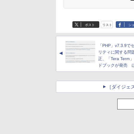
ポスト
リスト
シ
「PHP」v7.3.9
リティに関する問
▲
正、「Tera Ter
ドブックが発売 
［ダイジェ