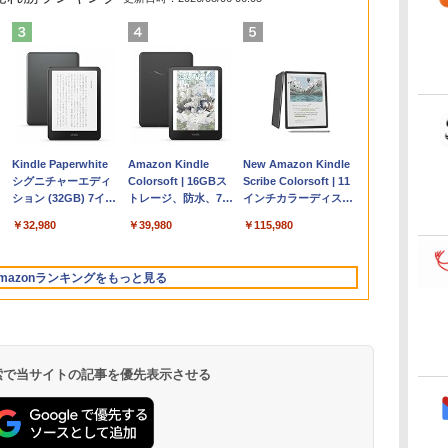
Apple 2026
Microsoft Office
ClaudeCode いちば
Kindle Paperwhite
【Amazon.co.jp限
Robloxギフトカード
FM TOWNS ハイパ
Amazon Kindle
FMV ノートパソコン
Robloxギフトカード -
1冊ですべて身につく
New Amazon Kindle
コ
MacBook Air M5チ
Home & Business
んやさしい 教科書:
シグニチャーエディ
定】 HP ノートパソ
- 2,000 Robux 【限
ー・カタログ: 本体
Colorsoft | 16GBス
WE1-K3 (MS 365
1000 Robux 【限定バ
HTML & CSSとWebデ
Scribe Colorsoft | 11
ップ搭載13インチノ
2024(最新 永続版)|オ
非エンジニア 初心者
ション (32GB) 7イン
コン 15-fd 15.6イン
定バーチャルアイテ
ハードウェア・市販
トレージ、防水、7イ
Personal/Copilotキー
ーチャルアイテムを含
ザイン入門講座［第2
インチカラーディスプ
持
ートブック：AIと
ンラインコード
素人 でも安心 使い方
チディスプレイ、明
チ 16GBメモリ
ムを含む】 【オンラ
ソフトウェアのパー
ンチカラーディスプ
搭載/Win 11/15.6
む】 【オンラインゲー
版］
レイ、64GBストレー
￥331,701
￥39,582
￥99
￥32,980
￥129,800
￥3,200
￥1,600
￥39,980
￥119,800
￥1,600
￥2,326
￥115,980
ン
Apple Intelligence、
版|Windows11、
マニュアル AI副業に
るさ自動調整、色調
512GB SSD インテ
インゲームコード】
フェクトリストと最
レイ、色調調節ライ
型/Core i5/16GB/SSD
ムコード】 ロブロック
ジ、ノート機能搭載、
13.6インチLiquid
10/mac対応|PC2台
もコンテンツ作成に
調節ライト、12週間
ル Core 5
ロブロックス | オン
新エミュレータ紹介
ト、最大8週間持続バ
512GB/ホワイト)
ス |オンラインコード
明るさ自動調整、色調
Retinaディスプレ
もKindle出版にも！
持続バッテリー、広
ラインコード版
ッテリー、広告無
FMVWK3E15W_AZ
版
調節ライト、プレミア
mazonランキングをもっと見る
な
イ、24GBユニファイ
非エンジニアのため
告なし、メタリック
し、ブラック (2025
ムペン付き、グラファ
ドメモリ、1TB
のAIコーディング入
ブラック
年発売)
イト
SSD、12MPセンター
門シリーズ
フレームカメラ、
Touch ID - スカイブ
ルー + 3年延長
 検索で当サイトの記事を優先表示させる
AppleCare+ for 13イ
ンチMacBook
Air(M5)|ダウンロー
ド版