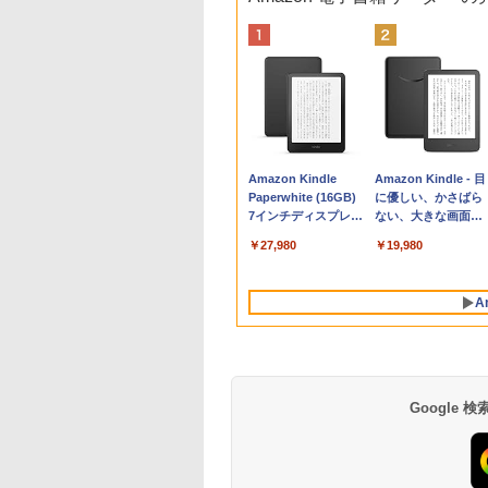
Apple 2026
Xbox プリペイドカ
生成AIパスポート公
Amazon Kindle
tomtoc 360°保護
Robloxギフトカード
AIイラスト表現辞典:
Amazon Kindle - 目
MacBook Neo A18
ード 10,000円 デジタ
式テキスト 第４版
Paperwhite (16GB)
15.6 16インチ パソ
- 800 Robux 【限定
思い通りの絵を引き
に優しい、かさばら
Proチップ搭載13イ
ルコード 【旧 Xbox
7インチディスプレ
ンケース Dell NEC
バーチャルアイテム
出す プロンプトの言
ない、大きな画面で
￥1,766
ンチノートブック：
ギフトカード】 [オン
イ、色調調節ライ
Lavie ASUS HP
を含む】 【オンライ
葉 AI画像生成シリー
読みやすい、6週間
￥137,800
￥10,000
￥27,980
￥2,952
￥1,300
￥99
￥19,980
AIとApple
ラインコード]
ト、12週間持続バッ
dynabook Lenovo
ンゲームコード】 ロ
ズ (はぴーイラスト
続バッテリー、6イ
Intelligenceのために
テリー、広告なし、
対応
ブロックス | オンラ
Labo)
チディスプレイ電子
設計、Liquid Retina
ブラック
インコード版
書籍リーダー、ブラ
A
ディスプレイ、8GB
ック、16GB、広告
ユニファイドメモ
し
リ、512GB SSDスト
レージ、1080p
FaceTime HDカメ
ラ、Touch ID - イン
Google
ディゴ