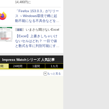
14,480円に
「Firefox 153.0.3」がリリー
ス ～Windows環境で稀に起
動不能になる不具合などを解
決
いまさら聞けないExcel
連載
【Excel】上書きしちゃいけ
ないセルはどれ？ 一目で値
と数式を常に判別可能にする
方法
Impress Watchシリーズ 人気記事
時間
24時間
1週間
1カ月
もっと見る