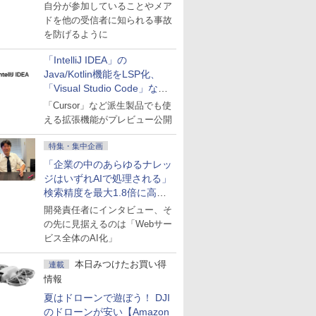
表示
自分が参加していることやメア
ドを他の受信者に知られる事故
を防げるように
「IntelliJ IDEA」の
Java/Kotlin機能をLSP化、
「Visual Studio Code」など
にも開放
「Cursor」など派生製品でも使
える拡張機能がプレビュー公開
特集・集中企画
「企業の中のあらゆるナレッ
ジはいずれAIで処理される」
検索精度を最大1.8倍に高め
た「GMO AI RAG」は無償の
開発責任者にインタビュー、そ
OSS版で「1社1RAG」を目
の先に見据えるのは「Webサー
指す
ビス全体のAI化」
本日みつけたお買い得
連載
情報
夏はドローンで遊ぼう！ DJI
のドローンが安い【Amazon