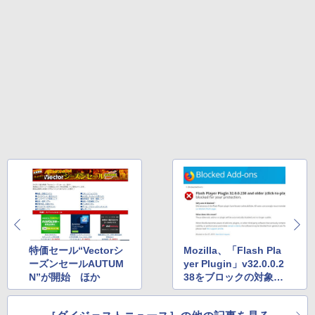
テリー、広告無し、ブラック (2025年発
売)
1冊ですべて身につくHTML & CSSとWe
bデザイン入門講座［第2版］
￥39,980
￥2,326
New Amazon Kindle Scribe Colorsoft |
11インチカラーディスプレイ、64GBスト
レージ、ノート機能搭載、明るさ自動調
整、色調調節ライト、プレミアムペン付
き、グラファイト
￥115,980
特価セール“Vectorシ
Mozilla、「Flash Pla
ーズンセールAUTUM
yer Plugin」v32.0.0.2
N”が開始 ほか
38をブロックの対象に
追加 ほか