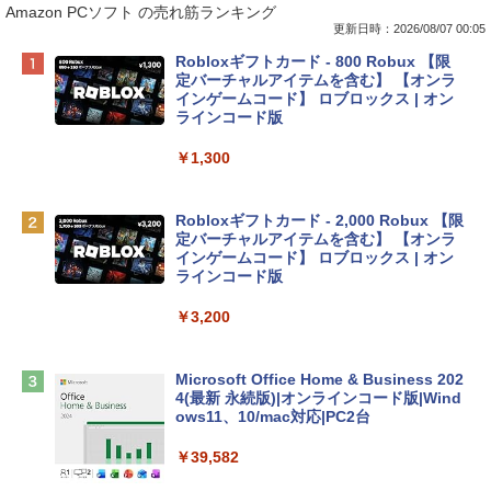
Amazon PCソフト の売れ筋ランキング
更新日時：2026/08/07 00:05
Apple 2026 MacBook Neo A18 Proチッ
Robloxギフトカード - 800 Robux 【限
プ搭載13インチノートブック：AIとAppl
定バーチャルアイテムを含む】 【オンラ
e Intelligence、Liquid Retinaディスプ
インゲームコード】 ロブロックス | オン
レイ、8GBメモリ、512GB SSD、1080p
ラインコード版
FaceTime HDカメラ、Touch ID - インデ
ィゴ + 3年延長 AppleCare+ for 13インチ
￥1,300
MacBook Neo(A18 Pro)|ダウンロード版
￥162,598
Robloxギフトカード - 2,000 Robux 【限
定バーチャルアイテムを含む】 【オンラ
インゲームコード】 ロブロックス | オン
tomtoc 360°保護 15.6 16インチ パソコ
ラインコード版
ンケース Dell NEC Lavie ASUS HP dyna
book Lenovo対応
￥3,200
￥2,952
Microsoft Office Home & Business 202
4(最新 永続版)|オンラインコード版|Wind
Apple 2026 MacBook Air M5チップ搭載
ows11、10/mac対応|PC2台
13インチノートブック：AIとApple Intell
igence、13.6インチLiquid Retinaディ
￥39,582
スプレイ、24GBユニファイドメモリ、1