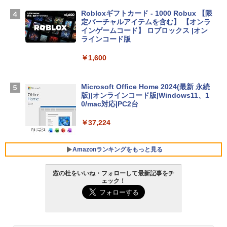
TB SSD、12MPセンターフレームカメ
ラ、Touch ID - ミッドナイト + 3年延長
Robloxギフトカード - 1000 Robux 【限
AppleCare+ for 13インチMacBook Air
定バーチャルアイテムを含む】 【オンラ
(M5)|ダウンロード版
インゲームコード】 ロブロックス |オン
ラインコード版
￥347,600
￥1,600
【Amazon.co.jp限定】 HP ノートパソコ
ン 15-fd 15.6インチ 16GBメモリ 512GB
Microsoft Office Home 2024(最新 永続
SSD インテル Core 5
版)|オンラインコード版|Windows11、1
0/mac対応|PC2台
￥129,800
￥37,224
FMV ノートパソコン WE1-K3 (MS 365 P
ersonal/Copilotキー搭載/Win 11/15.6型/
Amazonランキングをもっと見る
Core i5/16GB/SSD 512GB/ホワイト) FM
VWK3E15W_AZ
窓の杜をいいね・フォローして最新記事をチ
ェック！
￥120,000
生成AIパスポート公式テキスト 第４版
Amazon Kindle Paperwhite (16GB) 7イ
ンチディスプレイ、色調調節ライト、12
週間持続バッテリー、広告なし、ブラッ
￥1,766
ク