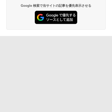
￥27,980
Google 検索で当サイトの記事を優先表示させる
AIイラスト表現辞典: 思い通りの絵を引き
出す プロンプトの言葉 AI画像生成シリー
Amazon Kindle - 目に優しい、かさばら
ズ (はぴーイラストLabo)
ない、大きな画面で読みやすい、6週間持
続バッテリー、6インチディスプレイ電子
書籍リーダー、ブラック、16GB、広告な
￥480
し
￥19,980
ClaudeCode いちばんやさしい 教科書:
非エンジニア 初心者 素人 でも安心 使い
方 マニュアル AI副業にもコンテンツ作成
にもKindle出版にも！ 非エンジニアのた
Kindle Paperwhite シグニチャーエディ
めのAIコーディング入門シリーズ
ション (32GB) 7インチディスプレイ、明
るさ自動調整、色調調節ライト、12週間
持続バッテリー、広告なし、メタリック
￥99
ジェード
￥32,980
FM TOWNS ハイパー・カタログ: 本体ハ
ードウェア・市販ソフトウェアのパーフ
ェクトリストと最新エミュレータ紹介
Amazon Kindle Colorsoft | 16GBストレ
ージ、防水、7インチカラーディスプレ
￥1,600
イ、色調調節ライト、最大8週間持続バッ