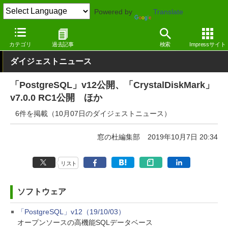
Powered by
Translate
窓の杜
その他の話題
トピック
アップデート
カテゴリ
過去記事
検索
Impressサイト
ダイジェストニュース
「PostgreSQL」v12公開、「CrystalDiskMark」
v7.0.0 RC1公開 ほか
6件を掲載（10月07日のダイジェストニュース）
窓の杜編集部
2019年10月7日 20:34
リスト
ソフトウェア
「PostgreSQL」v12（19/10/03）
オープンソースの高機能SQLデータベース