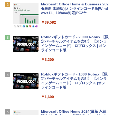
￥137,800
Microsoft Office Home & Business 202
4(最新 永続版)|オンラインコード版|Wind
ows11、10/mac対応|PC2台
tomtoc 360°保護 15.6 16インチ パソコ
ンケース Dell NEC Lavie ASUS HP dyna
￥39,582
book Lenovo対応
￥2,952
Robloxギフトカード - 2,000 Robux 【限
定バーチャルアイテムを含む】 【オンラ
インゲームコード】 ロブロックス | オン
Apple 2026 MacBook Air M5チップ搭載
ラインコード版
13インチノートブック：AIとApple Intell
igence、13.6インチLiquid Retinaディ
￥3,200
スプレイ、24GBユニファイドメモリ、1
TB SSDストレージ、12MPセンターフレ
ームカメラ、日本語キーボード、Touch I
Robloxギフトカード - 1000 Robux 【限
D - ミッドナイト
定バーチャルアイテムを含む】 【オンラ
インゲームコード】 ロブロックス |オン
￥314,800
ラインコード版
￥1,600
【Amazon.co.jp限定】 HP ノートパソコ
ン 15-fd 15.6インチ 16GBメモリ 512GB
SSD インテル Core 5
Microsoft Office Home 2024(最新 永続