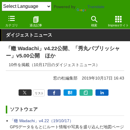
Powered by
Translate
窓の杜
その他の話題
トピック
アップデート
カテゴリ
過去記事
検索
Impressサイト
ダイジェストニュース
「轍 Wadachi」v4.22公開、「秀丸パブリッシャ
ー」v5.00公開 ほか
10件を掲載（10月17日のダイジェストニュース）
窓の杜編集部
2019年10月17日 16:43
リスト
ソフトウェア
「轍 Wadachi」v4.22（19/10/17）
GPSデータをもとにルート情報や写真を盛り込んだ地図ページ