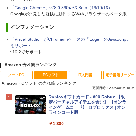
「Google Chrome」v78.0.3904.63 Beta（19/10/16）
Googleが開発した軽快に動作するWebブラウザーのベータ版
インフォメーション
「Visual Studio」がChromiumベースの「Edge」のJavaScript
をサポート
v16.2でサポート
Amazon 売れ筋ランキング
ノートPC
PCソフト
IT入門書
電子書籍リーダー
Amazon PCソフト の売れ筋ランキング
更新日時：2026/08/06 18:05
Apple 2026 MacBook Neo A18 Proチッ
Robloxギフトカード - 800 Robux 【限
プ搭載13インチノートブック：AIとAppl
定バーチャルアイテムを含む】 【オンラ
e Intelligenceのために設計、Liquid Ret
インゲームコード】 ロブロックス | オン
inaディスプレイ、8GBユニファイドメモ
ラインコード版
リ、512GB SSDストレージ、1080p Fac
eTime HDカメラ、Touch ID - インディ
￥1,300
ゴ