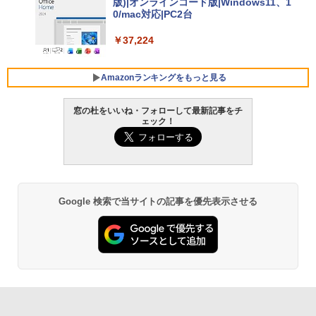
版)|オンラインコード版|Windows11、1
￥129,800
0/mac対応|PC2台
￥37,224
FMV ノートパソコン WE1-K3 (MS 365 P
ersonal/Copilotキー搭載/Win 11/15.6型/
Core i5/16GB/SSD 512GB/ホワイト) FM
Amazonランキングをもっと見る
VWK3E15W_AZ
窓の杜をいいね・フォローして最新記事をチ
￥119,800
ェック！
生成AIパスポート公式テキスト 第４版
Amazon Kindle Paperwhite (16GB) 7イ
ンチディスプレイ、色調調節ライト、12
週間持続バッテリー、広告なし、ブラッ
￥1,766
ク
￥27,980
Google 検索で当サイトの記事を優先表示させる
AIイラスト表現辞典: 思い通りの絵を引き
出す プロンプトの言葉 AI画像生成シリー
Amazon Kindle - 目に優しい、かさばら
ズ (はぴーイラストLabo)
ない、大きな画面で読みやすい、6週間持
続バッテリー、6インチディスプレイ電子
書籍リーダー、ブラック、16GB、広告な
￥480
し
￥19,980
ClaudeCode いちばんやさしい 教科書: