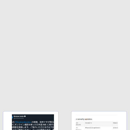
ク
￥1,600
￥22,980
AIイラスト表現辞典: 思い通りの絵を引き
出す プロンプトの言葉 AI画像生成シリー
Microsoft Office Home & Business 202
ズ (はぴーイラストLabo)
4(最新 永続版)|オンラインコード版|Wind
ows11、10/mac対応|PC2台
Amazon Kindle Colorsoft | 16GBストレ
￥480
ージ、防水、7インチカラーディスプレ
イ、色調調節ライト、最大8週間持続バッ
￥39,582
テリー、広告無し、ブラック (2025年発
売)
FM TOWNS ハイパー・カタログ: 本体ハ
ードウェア・市販ソフトウェアのパーフ
Robloxギフトカード - 10,000 Robux
￥31,980
ェクトリストと最新エミュレータ紹介
【限定バーチャルアイテムを含む】 【オ
ンラインゲームコード】 ロブロックス |
￥1,600
オンラインコード版
New Amazon Kindle Scribe Colorsoft |
11インチカラーディスプレイ、64GBスト
￥14,500
レージ、ノート機能搭載、明るさ自動調
整、色調調節ライト、プレミアムペン付
き、グラファイト
￥115,980