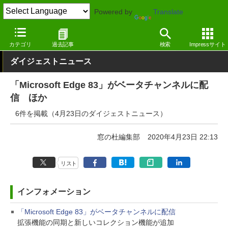
Powered by
Translate
窓の杜
その他の話題
トピック
アップデート
カテゴリ
過去記事
検索
Impressサイト
ダイジェストニュース
「Microsoft Edge 83」がベータチャンネルに配
信 ほか
6件を掲載（4月23日のダイジェストニュース）
窓の杜編集部
2020年4月23日 22:13
リスト
インフォメーション
「Microsoft Edge 83」がベータチャンネルに配信
拡張機能の同期と新しいコレクション機能が追加