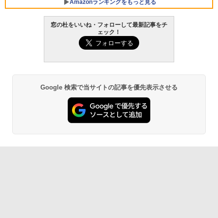
Amazonランキングをもっと見る
窓の杜をいいね・フォローして最新記事をチ
ェック！
Robloxギフトカード - 800 Robux 【限
生成AIパスポート公式テキスト 第４版
Amazon Kindle - 目に優しい、かさばら
定バーチャルアイテムを含む】 【オンラ
ない、大きな画面で読みやすい、6週間持
インゲームコード】 ロブロックス | オン
続バッテリー、6インチディスプレイ電子
￥1,766
ラインコード版
書籍リーダー、マッチャ、16GB、広告な
し
￥1,300
Google 検索で当サイトの記事を優先表示させる
￥16,980
1冊ですべて身につくHTML & CSSとWe
bデザイン入門講座［第2版］
Robloxギフトカード - 2,000 Robux 【限
定バーチャルアイテムを含む】 【オンラ
Kindle Paperwhite シグニチャーエディ
インゲームコード】 ロブロックス | オン
ション (32GB) 7インチディスプレイ、明
￥1,292
ラインコード版
るさ自動調整、色調調節ライト、12週間
持続バッテリー、広告なし、メタリック
ブラック
￥3,200
ClaudeCode いちばんやさしい 教科書:
￥27,980
非エンジニア 初心者 素人 でも安心 使い
方 マニュアル AI副業にもコンテンツ作成
Robloxギフトカード - 1000 Robux 【限
にもKindle出版にも！ 非エンジニアのた
定バーチャルアイテムを含む】 【オンラ
めのAIコーディング入門シリーズ
インゲームコード】 ロブロックス |オン
Amazon Kindle Paperwhite (16GB) 7イ
ラインコード版
ンチディスプレイ、色調調節ライト、12
￥99
週間持続バッテリー、広告なし、ブラッ