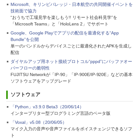
Microsoft、キリンビバレッジ・日本航空の共同開催イベントを
技術面で協力
“おうちで工場見学を楽しもう!! リモート社会科見学”を
「Microsoft Teams」と「HoloLens 2」でサポート
Google、Google Playでアプリの配信を最適化する“App
Bundle”を公開
単一のバンドルからデバイスごとに最適化されたAPKを生成し
配信
ダイヤルアップ用ネット接続プロトコル“pppd”にバッファオー
バーフローの脆弱性
FUJITSU Networkが「IP-90」「IP-900E/IP-920E」などの基本
ソフトウェアをアップグレード
ソフトウェア
「Python」v3.9.0 Beta3（20/06/14）
インタープリター型プログラミング言語のベータ版
「Voxal」v5.08（20/06/05）
マイク入力の音声や音声ファイルをボイスチェンジできるソフ
ト