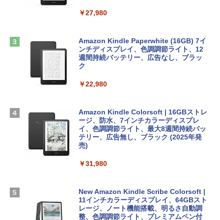
￥2,952
ClaudeCode いちばんやさしい 教科書:
￥27,980
非エンジニア 初心者 素人 でも安心 使い
方 マニュアル AI副業にもコンテンツ作成
Robloxギフトカード - 2,000 Robux 【限
にもKindle出版にも！ 非エンジニアのた
Apple 2026 MacBook Air M5チップ搭載
定バーチャルアイテムを含む】 【オンラ
めのAIコーディング入門シリーズ
13インチノートブック：AIとApple Intell
インゲームコード】 ロブロックス | オン
Amazon Kindle Paperwhite (16GB) 7イ
igence、13.6インチLiquid Retinaディ
ラインコード版
ンチディスプレイ、色調調節ライト、12
￥99
スプレイ、16GBユニファイドメモリ、1
週間持続バッテリー、広告なし、ブラッ
TB SSDストレージ、12MPセンターフレ
ク
￥3,200
ームカメラ、日本語キーボード、Touch I
D - ミッドナイト
￥22,980
AIイラスト表現辞典: 思い通りの絵を引き
出す プロンプトの言葉 AI画像生成シリー
Microsoft Office Home & Business 202
￥278,800
ズ (はぴーイラストLabo)
4(最新 永続版)|オンラインコード版|Wind
ows11、10/mac対応|PC2台
Amazon Kindle Colorsoft | 16GBストレ
￥480
ージ、防水、7インチカラーディスプレ
【Amazon.co.jp限定】 HP ノートパソコ
イ、色調調節ライト、最大8週間持続バッ
￥39,582
ン 15-fd 15.6インチ 16GBメモリ 512GB
テリー、広告無し、ブラック (2025年発
SSD インテル Core 5
売)
FM TOWNS ハイパー・カタログ: 本体ハ
ードウェア・市販ソフトウェアのパーフ
Windows版 | Minecraft (マインクラフ
￥129,800
￥31,980
ェクトリストと最新エミュレータ紹介
ト): Java & Bedrock Edition | オンライ
ンコード版
￥1,600
FMV ノートパソコン WE1-K3 (MS 365 P
New Amazon Kindle Scribe Colorsoft |
￥3,600
ersonal/Copilotキー搭載/Win 11/15.6型/
11インチカラーディスプレイ、64GBスト
Core i5/16GB/SSD 512GB/ホワイト) FM
レージ、ノート機能搭載、明るさ自動調
VWK3E15W_AZ
整、色調調節ライト、プレミアムペン付