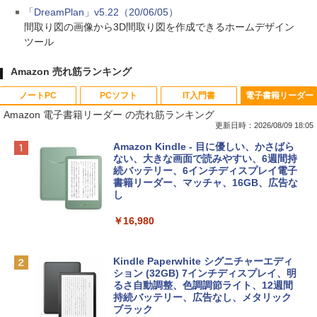
「DreamPlan」v5.22（20/06/05）
間取り図の画像から3D間取り図を作成できるホームデザイン
ツール
Amazon 売れ筋ランキング
ノートPC
PCソフト
IT入門書
電子書籍リーダー
Amazon 電子書籍リーダー の売れ筋ランキング
更新日時：2026/08/09 18:05
Apple 2026 MacBook Neo A18 Proチッ
Robloxギフトカード - 800 Robux 【限
生成AIパスポート公式テキスト 第４版
Amazon Kindle - 目に優しい、かさばら
プ搭載13インチノートブック：AIとAppl
定バーチャルアイテムを含む】 【オンラ
ない、大きな画面で読みやすい、6週間持
e Intelligenceのために設計、Liquid Ret
インゲームコード】 ロブロックス | オン
続バッテリー、6インチディスプレイ電子
￥1,766
inaディスプレイ、8GBユニファイドメモ
ラインコード版
書籍リーダー、マッチャ、16GB、広告な
リ、256GB SSDストレージ、1080p Fac
し
eTime HDカメラ - インディゴ
￥1,300
￥16,980
￥113,748
1冊ですべて身につくHTML & CSSとWe
bデザイン入門講座［第2版］
Robloxギフトカード - 1000 Robux 【限
定バーチャルアイテムを含む】 【オンラ
Kindle Paperwhite シグニチャーエディ
tomtoc 360°保護 15.6 16インチ パソコ
インゲームコード】 ロブロックス |オン
ション (32GB) 7インチディスプレイ、明
￥1,292
ンケース Dell NEC Lavie ASUS HP dyna
ラインコード版
るさ自動調整、色調調節ライト、12週間
book Lenovo対応
持続バッテリー、広告なし、メタリック
ブラック
￥1,600