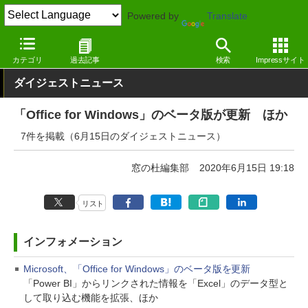
Powered by
Translate
窓の杜
その他の話題
トピック
アップデート
カテゴリ
過去記事
検索
Impressサイト
ダイジェストニュース
「Office for Windows」のベータ版が更新 ほか
7件を掲載（6月15日のダイジェストニュース）
窓の杜編集部
2020年6月15日 19:18
リスト
インフォメーション
Microsoft、「Office for Windows」のベータ版を更新
「Power BI」からリンクされた情報を「Excel」のデータ型と
して取り込む機能を拡張、ほか