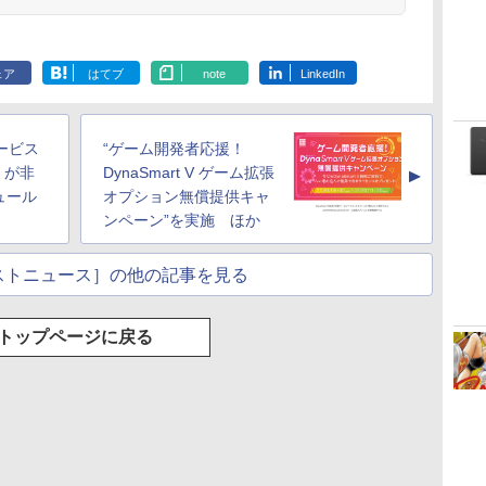
ェア
はてブ
note
LinkedIn
サービス
“ゲーム開発者応援！
1」が非
DynaSmart V ゲーム拡張
▲
ュール
オプション無償提供キャ
ンペーン”を実施 ほか
ストニュース］の他の記事を見る
トップページに戻る