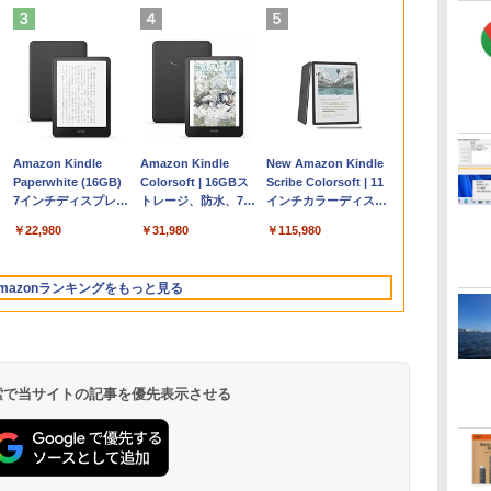
く
Apple 2026
Robloxギフトカード
ClaudeCode いちば
Amazon Kindle
【Amazon.co.jp限
Microsoft Office
AIイラスト表現辞典:
Amazon Kindle
FMV ノートパソコン
Windows版 |
FM TOWNS ハイパ
New Amazon Kindle
コ
定
MacBook Air M5チ
- 2,000 Robux 【限
んやさしい 教科書:
Paperwhite (16GB)
定】 HP ノートパソ
Home & Business
思い通りの絵を引き
Colorsoft | 16GBス
WE1-K3 (MS 365
Minecraft (マインクラ
ー・カタログ: 本体ハ
Scribe Colorsoft | 11
ップ搭載13インチノ
定バーチャルアイテ
非エンジニア 初心者
7インチディスプレ
コン 15-fd 15.6イン
2024(最新 永続版)|オ
出す プロンプトの言
トレージ、防水、7イ
Personal/Copilotキー
フト): Java & Bedrock
ードウェア・市販ソフ
インチカラーディスプ
ートブック：AIと
ムを含む】 【オンラ
素人 でも安心 使い方
イ、色調調節ライ
チ 16GBメモリ
ンラインコード
葉 AI画像生成シリー
ンチカラーディスプ
搭載/Win 11/15.6
Edition | オンラインコ
トウェアのパーフェク
レイ、64GBストレー
￥278,800
￥3,200
￥99
￥22,980
￥129,800
￥39,582
￥480
￥31,980
￥139,880
￥3,600
￥1,600
￥115,980
Apple Intelligence、
インゲームコード】
マニュアル AI副業に
ト、12週間持続バッ
512GB SSD インテ
版|Windows11、
ズ (はぴーイラスト
レイ、色調調節ライ
型/Core i5/16GB/SSD
ード版
トリストと最新エミュ
ジ、ノート機能搭載、
イ
13.6インチLiquid
ロブロックス | オン
もコンテンツ作成に
テリー、広告なし、
ル Core 5
10/mac対応|PC2台
Labo)
ト、最大8週間持続バ
512GB/ホワイト)
レータ紹介
明るさ自動調整、色調
Retinaディスプレ
ラインコード版
もKindle出版にも！
ブラック
ッテリー、広告無
FMVWK3E15W_AZ
調節ライト、プレミア
mazonランキングをもっと見る
イ、16GBユニファイ
非エンジニアのため
し、ブラック (2025
ムペン付き、グラファ
ドメモリ、1TB SSD
のAIコーディング入
年発売)
イト
ストレージ、12MPセ
門シリーズ
ンターフレームカメ
ラ、日本語キーボー
ド、Touch ID - ミッ
 検索で当サイトの記事を優先表示させる
ドナイト