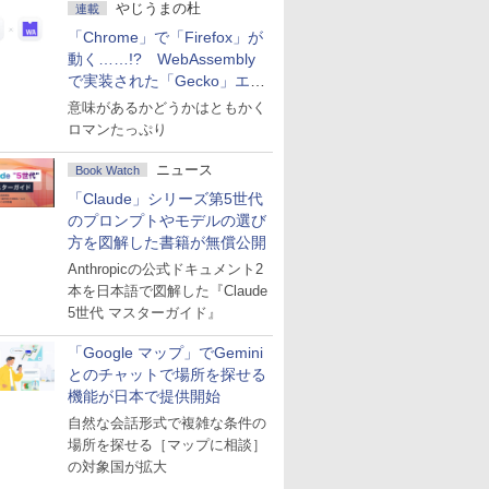
やじうまの杜
連載
「Chrome」で「Firefox」が
動く……!? WebAssembly
で実装された「Gecko」エン
ジン
意味があるかどうかはともかく
ロマンたっぷり
ニュース
Book Watch
「Claude」シリーズ第5世代
のプロンプトやモデルの選び
方を図解した書籍が無償公開
Anthropicの公式ドキュメント2
本を日本語で図解した『Claude
5世代 マスターガイド』
「Google マップ」でGemini
とのチャットで場所を探せる
機能が日本で提供開始
自然な会話形式で複雑な条件の
場所を探せる［マップに相談］
の対象国が拡大