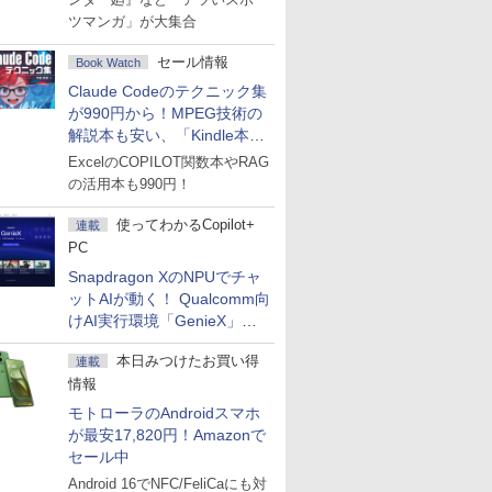
ツマンガ」が大集合
セール情報
Book Watch
Claude Codeのテクニック集
が990円から！MPEG技術の
解説本も安い、「Kindle本サ
マーセール」第2弾開始！
ExcelのCOPILOT関数本やRAG
の活用本も990円！
使ってわかるCopilot+
連載
PC
Snapdragon XのNPUでチャ
ットAIが動く！ Qualcomm向
けAI実行環境「GenieX」を
試してみた
本日みつけたお買い得
連載
情報
モトローラのAndroidスマホ
が最安17,820円！Amazonで
セール中
Android 16でNFC/FeliCaにも対