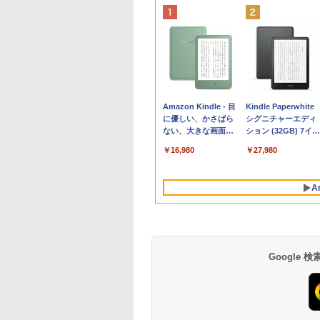
Apple 2026
Robloxギフトカード
生成AIパスポート公
Amazon Kindle - 目
tomtoc 360°保護
Robloxギフトカード
1冊ですべて身につ
Kindle Paperwhite
MacBook Neo A18
- 800 Robux 【限定
式テキスト 第４版
に優しい、かさばら
15.6 16インチ パソ
- 1000 Robux 【限
HTML & CSSとWeb
シグニチャーエディ
Proチップ搭載13イ
バーチャルアイテム
ない、大きな画面で
ンケース Dell NEC
バーチャルアイテム
デザイン入門講座
ション (32GB) 7イン
￥1,766
ンチノートブック：
を含む】 【オンライ
読みやすい、6週間持
Lavie ASUS HP
を含む】 【オンライ
［第2版］
チディスプレイ、明
￥119,800
￥1,300
￥16,980
￥2,952
￥1,600
￥1,292
￥27,980
AIとApple
ンゲームコード】 ロ
続バッテリー、6イン
dynabook Lenovo
ンゲームコード】 ロ
るさ自動調整、色調
Intelligenceのために
ブロックス | オンラ
チディスプレイ電子
対応
ブロックス |オンラ
調節ライト、12週間
設計、Liquid Retina
インコード版
書籍リーダー、マッ
ンコード版
持続バッテリー、広
A
ディスプレイ、8GB
チャ、16GB、広告な
告なし、メタリック
ユニファイドメモ
し
ブラック
リ、256GB SSDスト
レージ、1080p
FaceTime HDカメラ
- インディゴ
Google