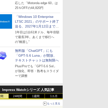
応した「Motorola edge 60」は
25％OFFの44,820円
「Windows 10 Enterprise
LTSC 2021」のサポート終了
迫る、2027年1月12日まで
～ESUは9月1日から販売
1年目は1台61米ドル、毎年倍額
で最長3年。あくまで移行へ
の“橋渡し”
無料版「ChatGPT」にも
「GPT-5.6 Luna」が開放、
テキストチャットは無制限へ
Plus/Proでも「GPT-5.6 Sol」
が強化、即答・熟考をスライダ
ーで調整
Impress Watchシリーズ 人気記事
時間
24時間
1週間
1カ月
もっと見る