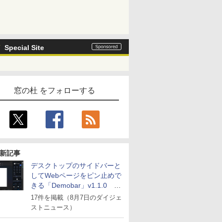
Special Site
窓の杜 をフォローする
新記事
デスクトップのサイドバーと
してWebページをピン止めで
きる「Demobar」v1.1.0 ほ
か
17件を掲載（8月7日のダイジェ
ストニュース）