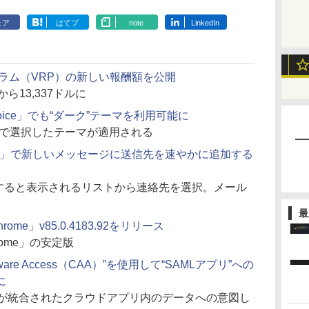
ェア
はてブ
note
LinkedIn
グラム（VRP）の新しい報酬額を公開
から13,337ドルに
e Voice」でも“ダーク”テーマを利用可能に
さ”で選択したテーマが適用される
「Gmail」で新しいメッセージに送信先を速やかに追加する
入力すると表示されるリストから連絡先を選択。メール
最
hrome」v85.0.4183.92をリリース
rome」の安定版
-Aware Access（CAA）”を使用して“SAMLアプリ”への
に
）が統合されたクラウドアプリ内のデータへの意図し