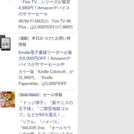
「Fire TV」シリーズが最安
4,980円！Amazonデバイス
のサマーセール
4K/Wi-Fi 6対応の「Fire TV 4K
Plus」は2,000円OFFの7,980円
本日みつけたお買い得
連載
情報
Kindle電子書籍リーダーが最
大8,000円OFF！Amazonデ
バイスがサマーセール中
カラー版「Kindle Colorsoft」が
31,980円。「Kindle
Paperwhite」は5,000円OFF
セール情報
Book Watch
『ドッジ弾子』『新テニスの
王子様』『二階堂地獄ゴル
フ』などが50％還元！
Amazonマンガ週末セール
『リアル』『ハナバス』
『MAJOR 2nd』『オールラウ
ンダー廻』など「アツいスポー