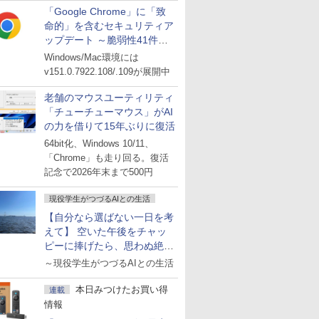
「Google Chrome」に「致
命的」を含むセキュリティア
ップデート ～脆弱性41件に
対処
Windows/Mac環境には
v151.0.7922.108/.109が展開中
老舗のマウスユーティリティ
「チューチューマウス」がAI
の力を借りて15年ぶりに復活
64bit化、Windows 10/11、
「Chrome」も走り回る。復活
記念で2026年末まで500円
現役学生がつづるAIとの生活
【自分なら選ばない一日を考
えて】 空いた午後をチャッ
ピーに捧げたら、思わぬ絶景
に出会った話
～現役学生がつづるAIとの生活
本日みつけたお買い得
連載
情報