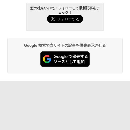
Core i5/16GB/SSD 512GB/ホワイト) FM
窓の杜をいいね・フォローして最新記事をチ
VWK3E15W_AZ
ェック！
Amazon Kindle Paperwhite (16GB) 7イ
￥119,800
ンチディスプレイ、色調調節ライト、12
週間持続バッテリー、広告なし、ブラッ
ク
￥27,980
Google 検索で当サイトの記事を優先表示させる
Amazon Kindle - 目に優しい、かさばら
ない、大きな画面で読みやすい、6週間持
続バッテリー、6インチディスプレイ電子
書籍リーダー、ブラック、16GB、広告な
し
￥19,980
Kindle Paperwhite シグニチャーエディ
ション (32GB) 7インチディスプレイ、明
るさ自動調整、色調調節ライト、12週間
持続バッテリー、広告なし、メタリック
ブラック