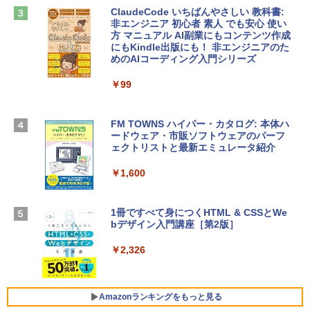
ClaudeCode いちばんやさしい 教科書:
￥2,952
非エンジニア 初心者 素人 でも安心 使い
Microsoft Office Home & Business 202
方 マニュアル AI副業にもコンテンツ作成
4(最新 永続版)|オンラインコード版|Wind
にもKindle出版にも！ 非エンジニアのた
ows11、10/mac対応|PC2台
めのAIコーディング入門シリーズ
Apple 2026 MacBook Air M5チップ搭載
13インチノートブック：AIとApple Intell
￥39,582
igence、13.6インチLiquid Retinaディ
￥99
スプレイ、24GBユニファイドメモリ、1
TB SSD、12MPセンターフレームカメ
Robloxギフトカード - 2,000 Robux 【限
ラ、Touch ID - スカイブルー + 3年延長
FM TOWNS ハイパー・カタログ: 本体ハ
定バーチャルアイテムを含む】 【オンラ
AppleCare+ for 13インチMacBook Air
ードウェア・市販ソフトウェアのパーフ
インゲームコード】 ロブロックス | オン
(M5)|ダウンロード版
ェクトリストと最新エミュレータ紹介
ラインコード版
￥331,701
￥1,600
￥3,200
【Amazon.co.jp限定】 HP ノートパソコ
1冊ですべて身につくHTML & CSSとWe
Robloxギフトカード - 1000 Robux 【限
ン 15-fd 15.6インチ 16GBメモリ 512GB
bデザイン入門講座［第2版］
定バーチャルアイテムを含む】 【オンラ
SSD インテル Core 5
インゲームコード】 ロブロックス |オン
ラインコード版
￥2,326
￥129,800
￥1,600
FMV ノートパソコン WE1-K3 (MS 365 P
Amazonランキングをもっと見る
ersonal/Copilotキー搭載/Win 11/15.6型/