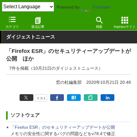
Powered by
Translate
窓の杜
その他の話題
トピック
アップデート
カテゴリ
過去記事
検索
Impressサイト
ダイジェストニュース
「Firefox ESR」のセキュリティーアップデートが
公開 ほか
7件を掲載（10月21日のダイジェストニュース）
窓の杜編集部
2020年10月21日 20:48
リスト
ソフトウェア
「Firefox ESR」のセキュリティーアップデートが公開
メモリの安全性に関するバグの問題などをv78.4で修正