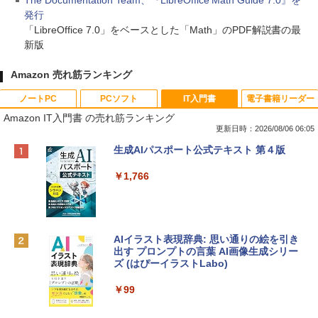
The Documentation Team、『LibreOffice Math Guide 7.0』を
発行
「LibreOffice 7.0」をベースとした「Math」のPDF解説書の最
新版
Amazon 売れ筋ランキング
ノートPC
PCソフト
IT入門書
電子書籍リーダー
Amazon IT入門書 の売れ筋ランキング
更新日時：2026/08/06 06:05
Apple 2026 MacBook Neo A18 Proチッ
Xbox プリペイドカード 10,000円 デジタ
生成AIパスポート公式テキスト 第４版
プ搭載13インチノートブック：AIとAppl
ルコード 【旧 Xbox ギフトカード】 [オ
e Intelligenceのために設計、Liquid Ret
ンラインコード]
￥1,766
inaディスプレイ、8GBユニファイドメモ
リ、512GB SSDストレージ、1080p Fac
￥10,000
eTime HDカメラ、Touch ID - インディ
ゴ
AIイラスト表現辞典: 思い通りの絵を引き
Robloxギフトカード - 800 Robux 【限
￥137,800
出す プロンプトの言葉 AI画像生成シリー
定バーチャルアイテムを含む】 【オンラ
ズ (はぴーイラストLabo)
インゲームコード】 ロブロックス | オン
ラインコード版
tomtoc 360°保護 15.6 16インチ パソコ
￥99
ンケース Dell NEC Lavie ASUS HP dyna
￥1,300
book Lenovo対応