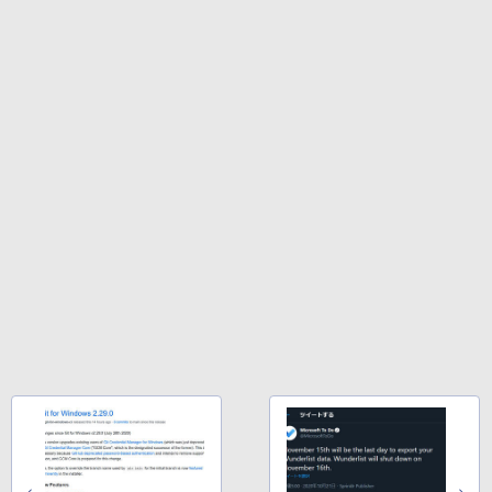
￥32,980
Amazon Kindle Colorsoft | 16GBストレ
ージ、防水、7インチカラーディスプレ
イ、色調調節ライト、最大8週間持続バッ
テリー、広告無し、ブラック (2025年発
売)
￥39,980
New Amazon Kindle Scribe Colorsoft |
11インチカラーディスプレイ、64GBスト
レージ、ノート機能搭載、明るさ自動調
整、色調調節ライト、プレミアムペン付
き、グラファイト
￥115,980