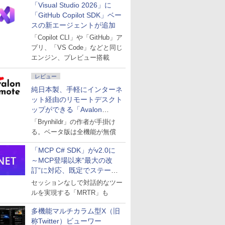
「Visual Studio 2026」に
「GitHub Copilot SDK」ベー
スの新エージェントが追加
「Copilot CLI」や「GitHub」ア
プリ、「VS Code」などと同じ
エンジン、プレビュー搭載
レビュー
純日本製、手軽にインターネ
ット経由のリモートデスクト
ップができる「Avalon
remote」
「Brynhildr」の作者が手掛け
る。ベータ版は全機能が無償
「MCP C# SDK」がv2.0に
～MCP登場以来“最大の改
訂”に対応、既定でステート
レスへ
セッションなしで対話的なツー
ルを実現する「MRTR」も
多機能マルチカラム型X（旧
称Twitter）ビューワー