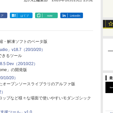
ェア
はてブ
note
LinkedIn
圧縮・解凍ソフトのベータ版
tudio」v18.7（20/10/20）
管理できるツール
8.5 Dev（20/10/22）
rome」の開発版
0/10/20）
最
装したオープンソースライブラリのアルファ版
2）
ロップなど様々な場面で使いやすいモダンゴシック
成支援ツール」v1.0