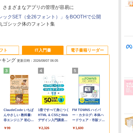
、さまざまなアプリの管理が容易に
ックSET（全26フォント）」をBOOTHで公開
丸ゴシック体のフォント集
ソフト
IT入門書
電子書籍リーダー
ランキング
更新日時：2026/08/07 06:05
Apple 2026
Robloxギフトカード
ClaudeCode いちば
【Amazon.co.jp限
Robloxギフトカード
1冊ですべて身につく
FMV ノートパソコン
Windows版 |
FM TOWNS ハイパ
コ
MacBook Air M5チ
- 2,000 Robux 【限
んやさしい 教科書:
定】 HP ノートパソ
- 1000 Robux 【限定
HTML & CSSとWeb
WE1-K3 (MS 365
Minecraft (マインクラ
ー・カタログ: 本体ハ
ップ搭載13インチノ
定バーチャルアイテ
非エンジニア 初心者
コン 15-fd 15.6イン
バーチャルアイテム
デザイン入門講座
Personal/Copilotキー
フト): Java & Bedrock
ードウェア・市販ソフ
ートブック：AIと
ムを含む】 【オンラ
素人 でも安心 使い方
チ 16GBメモリ
を含む】 【オンライ
［第2版］
搭載/Win 11/15.6
Edition | オンラインコ
トウェアのパーフェク
￥347,600
￥3,200
￥99
￥129,800
￥1,600
￥2,326
￥123,400
￥3,600
￥1,600
Apple Intelligence、
インゲームコード】
マニュアル AI副業に
512GB SSD インテ
ンゲームコード】 ロ
型/Core i5/16GB/SSD
ード版
トリストと最新エミュ