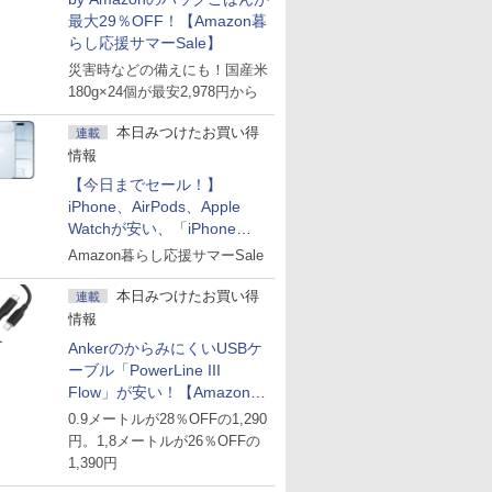
最大29％OFF！【Amazon暮
らし応援サマーSale】
災害時などの備えにも！国産米
180g×24個が最安2,978円から
本日みつけたお買い得
連載
情報
【今日までセール！】
iPhone、AirPods、Apple
Watchが安い、「iPhone
Air」256GB版が139,800円な
Amazon暮らし応援サマーSale
ど
本日みつけたお買い得
連載
情報
AnkerのからみにくいUSBケ
ーブル「PowerLine III
Flow」が安い！【Amazon暮
らし応援サマーSale】
0.9メートルが28％OFFの1,290
円。1,8メートルが26％OFFの
1,390円