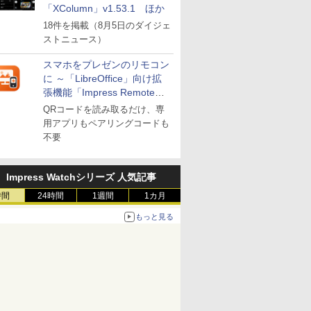
「XColumn」v1.53.1 ほか
18件を掲載（8月5日のダイジェ
ストニュース）
スマホをプレゼンのリモコン
に ～「LibreOffice」向け拡
張機能「Impress Remote」
が公開
QRコードを読み取るだけ、専
用アプリもペアリングコードも
不要
Impress Watchシリーズ 人気記事
時間
24時間
1週間
1カ月
もっと見る