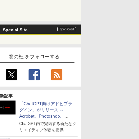
Special Site
窓の杜 をフォローする
新記事
「ChatGPT向けアドビプラ
グイン」がリリース ～
Acrobat、Photoshop、
Premiereなどの機能を1つの
ChatGPT内で完結する新たなク
プラグインに統合
リエイティブ体験を提供