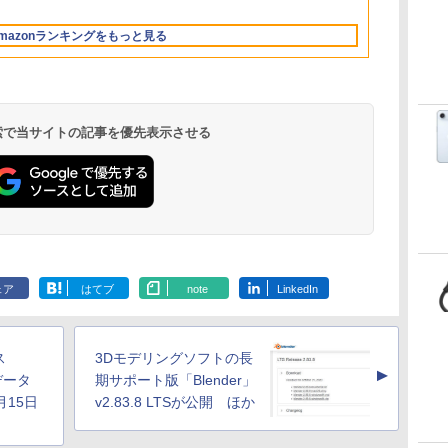
13.6インチLiquid
ロブロックス | オン
もコンテンツ作成に
ル Core 5
ブロックス |オンライ
512GB/ホワイト)
レータ紹介
Retinaディスプレ
ラインコード版
もKindle出版にも！
ンコード版
FMVWK3E15W_AZ
mazonランキングをもっと見る
イ、24GBユニファイ
非エンジニアのため
ドメモリ、1TB
のAIコーディング入
SSD、12MPセンター
門シリーズ
フレームカメラ、
Touch ID - ミッドナ
イト + 3年延長
 検索で当サイトの記事を優先表示させる
AppleCare+ for 13イ
ンチMacBook
Air(M5)|ダウンロー
ド版
Kindle Paperwhite
Amazon Kindle
New Amazon Kindle
シグニチャーエディ
Colorsoft | 16GBス
Scribe Colorsoft | 11
ション (32GB) 7イン
トレージ、防水、7イ
インチカラーディスプ
ェア
はてブ
note
LinkedIn
持
チディスプレイ、明
ンチカラーディスプ
レイ、64GBストレー
￥32,980
￥39,980
￥115,980
ン
るさ自動調整、色調
レイ、色調調節ライ
ジ、ノート機能搭載、
調節ライト、12週間
ト、最大8週間持続バ
明るさ自動調整、色調
持続バッテリー、広
ッテリー、広告無
調節ライト、プレミア
ス
3Dモデリングソフトの長
な
告なし、メタリック
し、ブラック (2025
ムペン付き、グラファ
▲
ブラック
年発売)
イト
のデータ
期サポート版「Blender」
月15日
v2.83.8 LTSが公開 ほか