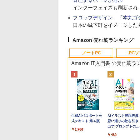
管理するページが追加
インターフェイスも刷新され
フロップデザイン、「本丸ゴシ
日本の城下町をイメージした
Amazon 売れ筋ランキング
ノートPC
PC
Amazon IT入門書 の売れ筋
Apple 2026
Robloxギフトカード
生成AIパスポート公
tomtoc 360°保護
Microsoft Office
AIイラスト表現辞典:
MacBook Neo A18
- 800 Robux 【限定
式テキスト 第４版
15.6 16インチ パソ
Home & Business
思い通りの絵を引き
Proチップ搭載13イ
バーチャルアイテム
ンケース Dell NEC
2024(最新 永続版)|オ
出す プロンプトの言
￥1,766
ンチノートブック：
を含む】 【オンライ
Lavie ASUS HP
ンラインコード
葉 AI画像生成シリー
￥162,598
￥1,300
￥2,952
￥39,582
￥480
AIとApple
ンゲームコード】 ロ
dynabook Lenovo
版|Windows11、
ズ (はぴーイラスト