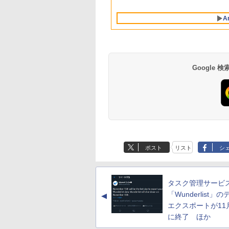
Intelligence、Liquid
ブロックス | オンラ
対応
10/mac対応|PC2台
Labo)
Retinaディスプレ
インコード版
A
イ、8GBメモリ、
512GB SSD、1080p
FaceTime HDカメ
ラ、Touch ID - イン
ディゴ + 3年延長
AppleCare+ for 13イ
Google
ンチMacBook
Neo(A18 Pro)|ダウン
ロード版
Amazon Kindle
Amazon Kindle - 目
Paperwhite (16GB)
に優しい、かさばら
7インチディスプレ
ない、大きな画面で
ポスト
リスト
シ
イ、色調調節ライ
読みやすい、6週間
￥27,980
￥19,980
ト、12週間持続バッ
続バッテリー、6イ
テリー、広告なし、
チディスプレイ電子
ブラック
書籍リーダー、ブラ
タスク管理サービ
ック、16GB、広告
し
「Wunderlist」
▲
エクスポートが11
に終了 ほか