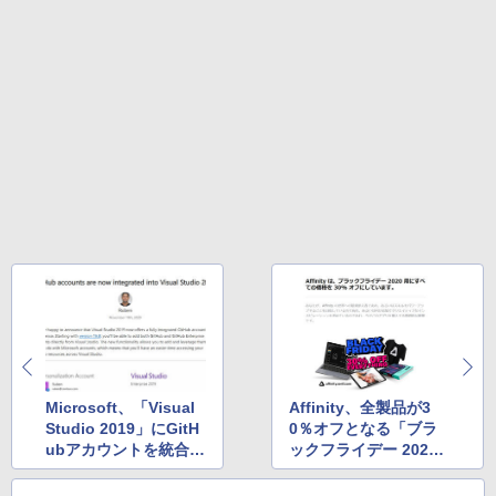
テリー、広告無し、ブラック (2025年発
売)
￥31,980
New Amazon Kindle Scribe Colorsoft |
11インチカラーディスプレイ、64GBスト
レージ、ノート機能搭載、明るさ自動調
整、色調調節ライト、プレミアムペン付
き、グラファイト
￥115,980
Microsoft、「Visual
Affinity、全製品が3
Studio 2019」にGitH
0％オフとなる「ブラ
ubアカウントを統合し
ックフライデー 202
たと発表 ほか
0」を開催中 ほか