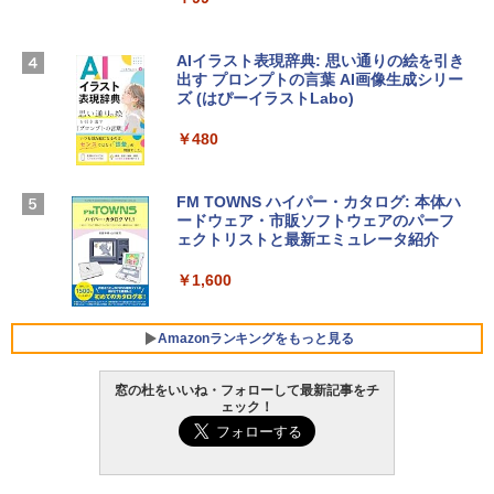
TB SSDストレージ、12MPセンターフレ
￥3,200
ームカメラ、日本語キーボード、Touch I
D - ミッドナイト
AIイラスト表現辞典: 思い通りの絵を引き
出す プロンプトの言葉 AI画像生成シリー
Microsoft Office Home & Business 202
￥278,800
ズ (はぴーイラストLabo)
4(最新 永続版)|オンラインコード版|Wind
ows11、10/mac対応|PC2台
￥480
【Amazon.co.jp限定】 HP ノートパソコ
￥39,582
ン 15-fd 15.6インチ 16GBメモリ 512GB
SSD インテル Core 5
FM TOWNS ハイパー・カタログ: 本体ハ
ードウェア・市販ソフトウェアのパーフ
Windows版 | Minecraft (マインクラフ
￥129,800
ェクトリストと最新エミュレータ紹介
ト): Java & Bedrock Edition | オンライ
ンコード版
￥1,600
FMV ノートパソコン WE1-K3 (MS 365 P
￥3,600
ersonal/Copilotキー搭載/Win 11/15.6型/
Core i5/16GB/SSD 512GB/ホワイト) FM
Amazonランキングをもっと見る
VWK3E15W_AZ
窓の杜をいいね・フォローして最新記事をチ
￥139,880
ェック！
Amazon Kindle - 目に優しい、かさばら
ない、大きな画面で読みやすい、6週間持
続バッテリー、6インチディスプレイ電子
書籍リーダー、マッチャ、16GB、広告な