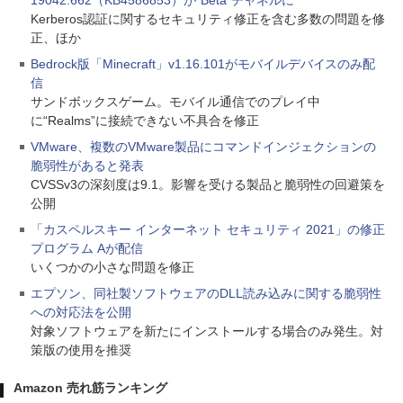
19042.662（KB4586853）が“Beta”チャネルに
Kerberos認証に関するセキュリティ修正を含む多数の問題を修
正、ほか
Bedrock版「Minecraft」v1.16.101がモバイルデバイスのみ配
信
サンドボックスゲーム。モバイル通信でのプレイ中
に“Realms”に接続できない不具合を修正
VMware、複数のVMware製品にコマンドインジェクションの
脆弱性があると発表
CVSSv3の深刻度は9.1。影響を受ける製品と脆弱性の回避策を
公開
「カスペルスキー インターネット セキュリティ 2021」の修正
プログラム Aが配信
いくつかの小さな問題を修正
エプソン、同社製ソフトウェアのDLL読み込みに関する脆弱性
への対応法を公開
対象ソフトウェアを新たにインストールする場合のみ発生。対
策版の使用を推奨
Amazon 売れ筋ランキング