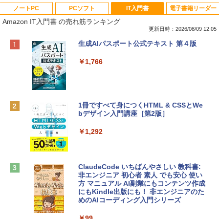
ノートPC
PCソフト
IT入門書
電子書籍リーダー
Amazon IT入門書 の売れ筋ランキング
更新日時：2026/08/09 12:05
Apple 2026 MacBook Neo A18 Proチッ
Robloxギフトカード - 800 Robux 【限
生成AIパスポート公式テキスト 第４版
プ搭載13インチノートブック：AIとAppl
定バーチャルアイテムを含む】 【オンラ
e Intelligenceのために設計、Liquid Ret
インゲームコード】 ロブロックス | オン
￥1,766
inaディスプレイ、8GBユニファイドメモ
ラインコード版
リ、256GB SSDストレージ、1080p Fac
eTime HDカメラ - インディゴ
￥1,300
￥119,800
1冊ですべて身につくHTML & CSSとWe
bデザイン入門講座［第2版］
Robloxギフトカード - 1000 Robux 【限
定バーチャルアイテムを含む】 【オンラ
tomtoc 360°保護 15.6 16インチ パソコ
インゲームコード】 ロブロックス |オン
￥1,292
ンケース Dell NEC Lavie ASUS HP dyna
ラインコード版
book Lenovo対応
￥1,600
￥2,952
ClaudeCode いちばんやさしい 教科書:
非エンジニア 初心者 素人 でも安心 使い
方 マニュアル AI副業にもコンテンツ作成
Robloxギフトカード - 2,000 Robux 【限
にもKindle出版にも！ 非エンジニアのた
Apple 2026 MacBook Air M5チップ搭載
定バーチャルアイテムを含む】 【オンラ
めのAIコーディング入門シリーズ
13インチノートブック：AIとApple Intell
インゲームコード】 ロブロックス | オン
igence、13.6インチLiquid Retinaディ
ラインコード版
￥99
スプレイ、16GBユニファイドメモリ、1