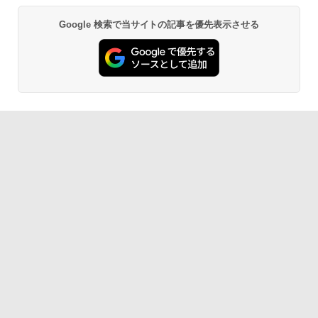
し
Google 検索で当サイトの記事を優先表示させる
￥16,980
Kindle Paperwhite シグニチャーエディ
ション (32GB) 7インチディスプレイ、明
るさ自動調整、色調調節ライト、12週間
持続バッテリー、広告なし、メタリック
ブラック
￥27,980
Amazon Kindle Paperwhite (16GB) 7イ
ンチディスプレイ、色調調節ライト、12
週間持続バッテリー、広告なし、ブラッ
ク
￥22,980
Amazon Kindle Colorsoft | 16GBストレ
ージ、防水、7インチカラーディスプレ
イ、色調調節ライト、最大8週間持続バッ