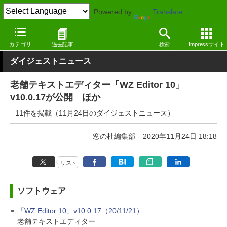
Powered by
Translate
窓の杜
その他の話題
トピック
アップデート
カテゴリ
過去記事
検索
Impressサイト
ダイジェストニュース
老舗テキストエディター「WZ Editor 10」
v10.0.17が公開 ほか
11件を掲載（11月24日のダイジェストニュース）
窓の杜編集部
2020年11月24日 18:18
リスト
ソフトウェア
「WZ Editor 10」v10.0.17（20/11/21）
老舗テキストエディター