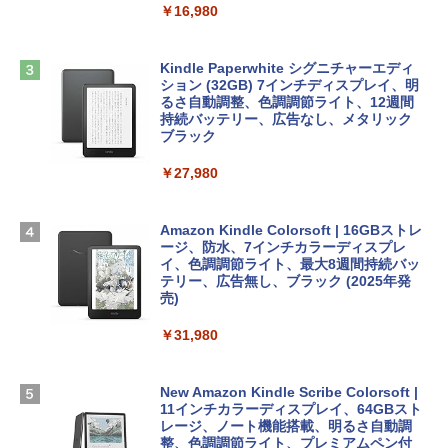
￥2,952
￥16,980
ClaudeCode いちばんやさしい 教科書:
非エンジニア 初心者 素人 でも安心 使い
方 マニュアル AI副業にもコンテンツ作成
Microsoft Office Home & Business 202
にもKindle出版にも！ 非エンジニアのた
Apple 2026 MacBook Air M5チップ搭載
4(最新 永続版)|オンラインコード版|Wind
Kindle Paperwhite シグニチャーエディ
めのAIコーディング入門シリーズ
13インチノートブック：AIとApple Intell
ows11、10/mac対応|PC2台
ション (32GB) 7インチディスプレイ、明
igence、13.6インチLiquid Retinaディ
るさ自動調整、色調調節ライト、12週間
スプレイ、16GBユニファイドメモリ、1
持続バッテリー、広告なし、メタリック
￥99
￥39,582
TB SSDストレージ、12MPセンターフレ
ブラック
ームカメラ、日本語キーボード、Touch I
D - ミッドナイト
￥27,980
1冊ですべて身につくHTML & CSSとWe
Robloxギフトカード - 2,000 Robux 【限
bデザイン入門講座［第2版］
定バーチャルアイテムを含む】 【オンラ
￥278,800
インゲームコード】 ロブロックス | オン
ラインコード版
Amazon Kindle Colorsoft | 16GBストレ
￥1,292
ージ、防水、7インチカラーディスプレ
【Amazon.co.jp限定】 HP ノートパソコ
イ、色調調節ライト、最大8週間持続バッ
￥3,200
ン 15-fd 15.6インチ 16GBメモリ 512GB
テリー、広告無し、ブラック (2025年発
SSD インテル Core 5
売)
FM TOWNS ハイパー・カタログ: 本体ハ
ードウェア・市販ソフトウェアのパーフ
Windows版 | Minecraft (マインクラフ
￥129,800
￥31,980
ェクトリストと最新エミュレータ紹介
ト): Java & Bedrock Edition | オンライ
ンコード版
￥1,600
FMV ノートパソコン WE1-K3 (MS 365 P
New Amazon Kindle Scribe Colorsoft |
￥3,600
ersonal/Copilotキー搭載/Win 11/15.6型/
11インチカラーディスプレイ、64GBスト
Core i5/16GB/SSD 512GB/ホワイト) FM
レージ、ノート機能搭載、明るさ自動調
VWK3E15W_AZ
整、色調調節ライト、プレミアムペン付