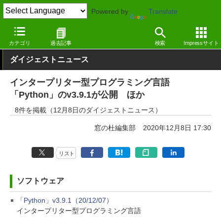
Powered by
Translate
窓の杜
その他の話題
トピック
アップデート
カテゴリ
過去記事
検索
Impressサイト
ダイジェストニュース
インタープリター型プログラミング言語
「Python」のv3.9.1が公開 ほか
8件を掲載（12月8日のダイジェストニュース）
窓の杜編集部
2020年12月8日 17:30
リスト
ソフトウェア
「Python」v3.9.1（20/12/07）
インタープリター型プログラミング言語