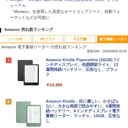
ューアル
「Monaco」を使用した高度なオートコンプリート、自動フォ
ーマットなどが可能に
Amazon 売れ筋ランキング
ノートPC
PCソフト
IT入門書
電子書籍リーダー
Amazon 電子書籍リーダー の売れ筋ランキング
更新日時：2026/08/08 18:05
Apple 2026 MacBook Neo A18 Proチッ
Robloxギフトカード - 800 Robux 【限
生成AIパスポート公式テキスト 第４版
Amazon Kindle Paperwhite (16GB) 7イ
プ搭載13インチノートブック：AIとAppl
定バーチャルアイテムを含む】 【オンラ
ンチディスプレイ、色調調節ライト、12
e Intelligenceのために設計、Liquid Ret
インゲームコード】 ロブロックス | オン
週間持続バッテリー、広告なし、ブラッ
￥1,766
inaディスプレイ、8GBユニファイドメモ
ラインコード版
ク
リ、512GB SSDストレージ、1080p Fac
eTime HDカメラ、Touch ID - シルバー
￥1,300
￥22,980
￥131,111
AIイラスト表現辞典: 思い通りの絵を引き
出す プロンプトの言葉 AI画像生成シリー
Robloxギフトカード - 1000 Robux 【限
Amazon Kindle - 目に優しい、かさばら
ズ (はぴーイラストLabo)
定バーチャルアイテムを含む】 【オンラ
ない、大きな画面で読みやすい、6週間持
tomtoc 360°保護 15.6 16インチ パソコ
インゲームコード】 ロブロックス |オン
続バッテリー、6インチディスプレイ電子
ンケース Dell NEC Lavie ASUS HP dyna
ラインコード版
書籍リーダー、マッチャ、16GB、広告な
￥480
book Lenovo対応
し
￥1,600