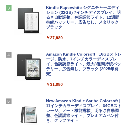
方 マニュアル AI副業にもコンテンツ作成
Microsoft Office Home & Business 202
にもKindle出版にも！ 非エンジニアのた
Apple 2026 MacBook Air M5チップ搭載
4(最新 永続版)|オンラインコード版|Wind
Kindle Paperwhite シグニチャーエディ
めのAIコーディング入門シリーズ
13インチノートブック：AIとApple Intell
ows11、10/mac対応|PC2台
ション (32GB) 7インチディスプレイ、明
igence、13.6インチLiquid Retinaディ
るさ自動調整、色調調節ライト、12週間
スプレイ、16GBユニファイドメモリ、1
持続バッテリー、広告なし、メタリック
￥99
￥39,582
TB SSDストレージ、12MPセンターフレ
ブラック
ームカメラ、日本語キーボード、Touch I
D - シルバー
￥27,980
1冊ですべて身につくHTML & CSSとWe
Robloxギフトカード - 2,000 Robux 【限
bデザイン入門講座［第2版］
定バーチャルアイテムを含む】 【オンラ
￥261,414
インゲームコード】 ロブロックス | オン
ラインコード版
Amazon Kindle Colorsoft | 16GBストレ
￥1,292
ージ、防水、7インチカラーディスプレ
【Amazon.co.jp限定】 HP ノートパソコ
イ、色調調節ライト、最大8週間持続バッ
￥3,200
ン 15-fd 15.6インチ 16GBメモリ 512GB
テリー、広告無し、ブラック (2025年発
SSD インテル Core 5
売)
FM TOWNS ハイパー・カタログ: 本体ハ
ードウェア・市販ソフトウェアのパーフ
Windows版 | Minecraft (マインクラフ
￥129,800
￥31,980
ェクトリストと最新エミュレータ紹介
ト): Java & Bedrock Edition | オンライ
ンコード版
￥1,600
FMV ノートパソコン WE1-K3 (MS 365 P
New Amazon Kindle Scribe Colorsoft |
￥3,600
ersonal/Copilotキー搭載/Win 11/15.6型/
11インチカラーディスプレイ、64GBスト
Core i5/16GB/SSD 512GB/ホワイト) FM
レージ、ノート機能搭載、明るさ自動調
VWK3E15W_AZ
整、色調調節ライト、プレミアムペン付
き、グラファイト
￥139,880