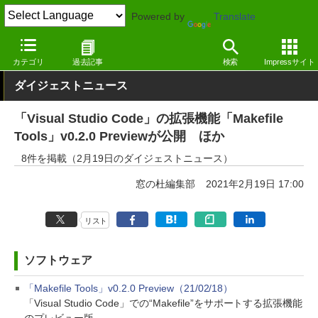
Powered by
Translate
窓の杜
その他の話題
トピック
アップデート
カテゴリ
過去記事
検索
Impressサイト
ダイジェストニュース
「Visual Studio Code」の拡張機能「Makefile
Tools」v0.2.0 Previewが公開 ほか
8件を掲載（2月19日のダイジェストニュース）
窓の杜編集部
2021年2月19日 17:00
リスト
ソフトウェア
「Makefile Tools」v0.2.0 Preview（21/02/18）
「Visual Studio Code」での“Makefile”をサポートする拡張機能