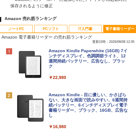
保存されるように修正
Amazon 売れ筋ランキング
ノートPC
PCソフト
IT入門書
電子書籍リーダー
Amazon 電子書籍リーダー の売れ筋ランキング
更新日時：2026/08/08 12:05
Apple 2026 MacBook Neo A18 Proチッ
Robloxギフトカード - 800 Robux 【限
生成AIパスポート公式テキスト 第４版
Amazon Kindle Paperwhite (16GB) 7イ
プ搭載13インチノートブック：AIとAppl
定バーチャルアイテムを含む】 【オンラ
ンチディスプレイ、色調調節ライト、12
e Intelligenceのために設計、Liquid Ret
インゲームコード】 ロブロックス | オン
週間持続バッテリー、広告なし、ブラッ
￥1,766
inaディスプレイ、8GBユニファイドメモ
ラインコード版
ク
リ、256GB SSDストレージ、1080p Fac
eTime HDカメラ - インディゴ
￥1,300
￥22,980
￥119,800
AIイラスト表現辞典: 思い通りの絵を引き
出す プロンプトの言葉 AI画像生成シリー
Robloxギフトカード - 1000 Robux 【限
Amazon Kindle - 目に優しい、かさばら
ズ (はぴーイラストLabo)
定バーチャルアイテムを含む】 【オンラ
ない、大きな画面で読みやすい、6週間持
tomtoc 360°保護 15.6 16インチ パソコ
インゲームコード】 ロブロックス |オン
続バッテリー、6インチディスプレイ電子
ンケース Dell NEC Lavie ASUS HP dyna
ラインコード版
書籍リーダー、ブラック、16GB、広告な
￥480
book Lenovo対応
し
￥1,600
￥2,952
￥16,980
ClaudeCode いちばんやさしい 教科書:
非エンジニア 初心者 素人 でも安心 使い