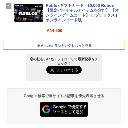
Robloxギフトカード - 10,000 Robux
￥261,414
【限定バーチャルアイテムを含む】 【オ
ンラインゲームコード】 ロブロックス |
オンラインコード版
【Amazon.co.jp限定】ASUS ノートパソ
コン Vivobook 15 M1502NAQ 15.6イン
￥14,500
チ AMD Ryzen 7 170 メモリ16GB SSD 5
12GB Microsoft 365 Personal (24か月
版) 搭載 Windows 11 重量1.7kg Wi-Fi 6
Amazonランキングをもっと見る
E クワイエットブルー M1502NAQ-R716
5BUWS
窓の杜をいいね・フォローして最新記事をチ
ェック！
￥109,800
生成AIパスポート公式テキスト 第４版
Amazon Kindle - 目に優しい、かさばら
ない、大きな画面で読みやすい、6週間持
続バッテリー、6インチディスプレイ電子
￥1,766
書籍リーダー、マッチャ、16GB、広告な
し
Google 検索で当サイトの記事を優先表示させる
￥16,980
1冊ですべて身につくHTML & CSSとWe
bデザイン入門講座［第2版］
Kindle Paperwhite シグニチャーエディ
ション (32GB) 7インチディスプレイ、明
￥1,292
るさ自動調整、色調調節ライト、12週間