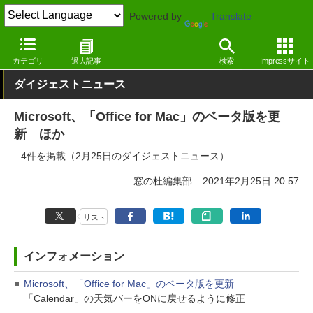
Powered by
Translate
窓の杜
その他の話題
トピック
アップデート
カテゴリ
過去記事
検索
Impressサイト
ダイジェストニュース
Microsoft、「Office for Mac」のベータ版を更
新 ほか
4件を掲載（2月25日のダイジェストニュース）
窓の杜編集部
2021年2月25日 20:57
リスト
インフォメーション
Microsoft、「Office for Mac」のベータ版を更新
「Calendar」の天気バーをONに戻せるように修正