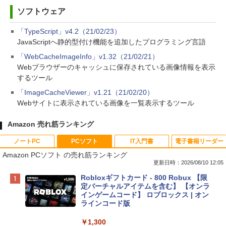
ソフトウェア
「TypeScript」v4.2（21/02/23）
JavaScriptへ静的型付け機能を追加したプログラミング言語
「WebCacheImageInfo」v1.32（21/02/21）
Webブラウザーのキャッシュに保存されている画像情報を表示
するツール
「ImageCacheViewer」v1.21（21/02/20）
Webサイトに表示されている画像を一覧表示するツール
Amazon 売れ筋ランキング
ノートPC
PCソフト
IT入門書
電子書籍リーダー
Amazon PCソフト の売れ筋ランキング
更新日時：2026/08/10 12:05
Apple 2026 MacBook Neo A18 Proチッ
Robloxギフトカード - 800 Robux 【限
プ搭載13インチノートブック：AIとAppl
定バーチャルアイテムを含む】 【オンラ
e Intelligenceのために設計、Liquid Ret
インゲームコード】 ロブロックス | オン
inaディスプレイ、8GBユニファイドメモ
ラインコード版
リ、256GB SSDストレージ、1080p Fac
eTime HDカメラ - インディゴ
￥1,300