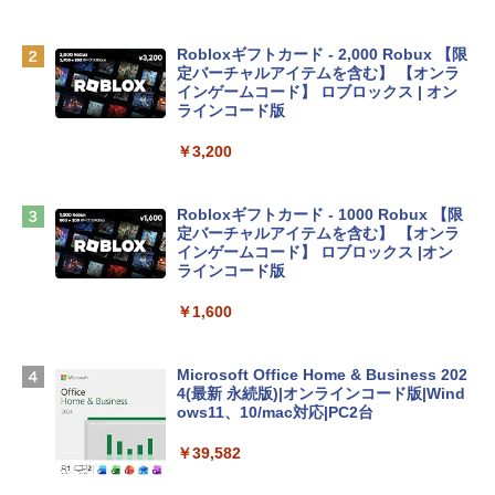
￥119,800
Robloxギフトカード - 2,000 Robux 【限
定バーチャルアイテムを含む】 【オンラ
tomtoc 360°保護 15.6 16インチ パソコ
インゲームコード】 ロブロックス | オン
ンケース Dell NEC Lavie ASUS HP dyna
ラインコード版
book Lenovo対応
￥3,200
￥2,952
Robloxギフトカード - 1000 Robux 【限
【Amazon.co.jp限定】 HP ノートパソコ
定バーチャルアイテムを含む】 【オンラ
ン 15-fd 15.6インチ 16GBメモリ 512GB
インゲームコード】 ロブロックス |オン
SSD インテル Core 5
ラインコード版
￥129,800
￥1,600
Apple 2026 MacBook Air M5チップ搭載
Microsoft Office Home & Business 202
13インチノートブック：AIとApple Intell
4(最新 永続版)|オンラインコード版|Wind
igence、13.6インチLiquid Retinaディ
ows11、10/mac対応|PC2台
スプレイ、16GBユニファイドメモリ、1
TB SSDストレージ、12MPセンターフレ
￥39,582
ームカメラ、日本語キーボード、Touch I
D - シルバー