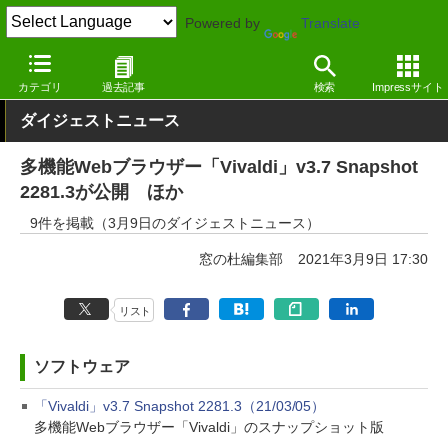
Powered by
Translate
窓の杜
その他の話題
トピック
アップデート
カテゴリ
過去記事
検索
Impressサイト
ダイジェストニュース
多機能Webブラウザー「Vivaldi」v3.7 Snapshot
2281.3が公開 ほか
9件を掲載（3月9日のダイジェストニュース）
窓の杜編集部
2021年3月9日 17:30
リスト
ソフトウェア
「Vivaldi」v3.7 Snapshot 2281.3（21/03/05）
多機能Webブラウザー「Vivaldi」のスナップショット版