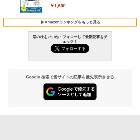
ンコード版
￥1,600
￥3,600
FMV ノートパソコン WE1-K3 (MS 365 P
ersonal/Copilotキー搭載/Win 11/15.6型/
Amazonランキングをもっと見る
Core i5/16GB/SSD 512GB/ホワイト) FM
VWK3E15W_AZ
窓の杜をいいね・フォローして最新記事をチ
ェック！
￥139,880
Amazon Kindle - 目に優しい、かさばら
ない、大きな画面で読みやすい、6週間持
続バッテリー、6インチディスプレイ電子
書籍リーダー、マッチャ、16GB、広告な
し
Google 検索で当サイトの記事を優先表示させる
￥16,980
Kindle Paperwhite シグニチャーエディ
ション (32GB) 7インチディスプレイ、明
るさ自動調整、色調調節ライト、12週間
持続バッテリー、広告なし、メタリック
ブラック
￥27,980