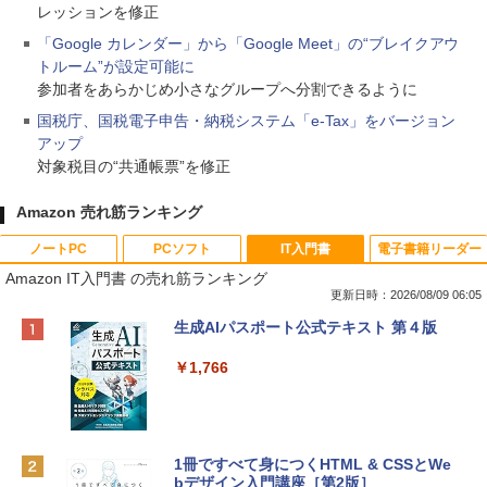
レッションを修正
「Google カレンダー」から「Google Meet」の“ブレイクアウ
トルーム”が設定可能に
参加者をあらかじめ小さなグループへ分割できるように
国税庁、国税電子申告・納税システム「e-Tax」をバージョン
アップ
対象税目の“共通帳票”を修正
Amazon 売れ筋ランキング
ノートPC
PCソフト
IT入門書
電子書籍リーダー
Amazon IT入門書 の売れ筋ランキング
更新日時：2026/08/09 06:05
Apple 2026 MacBook Neo A18 Proチッ
Robloxギフトカード - 800 Robux 【限
生成AIパスポート公式テキスト 第４版
プ搭載13インチノートブック：AIとAppl
定バーチャルアイテムを含む】 【オンラ
e Intelligenceのために設計、Liquid Ret
インゲームコード】 ロブロックス | オン
￥1,766
inaディスプレイ、8GBユニファイドメモ
ラインコード版
リ、512GB SSDストレージ、1080p Fac
eTime HDカメラ、Touch ID - インディ
￥1,300
ゴ
1冊ですべて身につくHTML & CSSとWe
￥137,800
bデザイン入門講座［第2版］
Robloxギフトカード - 1000 Robux 【限