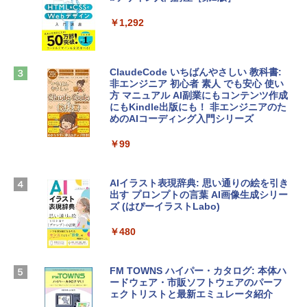
定バーチャルアイテムを含む】 【オンラ
インゲームコード】 ロブロックス |オン
￥1,292
tomtoc 360°保護 15.6 16インチ パソコ
ラインコード版
ンケース Dell NEC Lavie ASUS HP dyna
book Lenovo対応
￥1,600
ClaudeCode いちばんやさしい 教科書:
￥2,952
非エンジニア 初心者 素人 でも安心 使い
方 マニュアル AI副業にもコンテンツ作成
Robloxギフトカード - 2,000 Robux 【限
にもKindle出版にも！ 非エンジニアのた
定バーチャルアイテムを含む】 【オンラ
めのAIコーディング入門シリーズ
Apple 2026 MacBook Air M5チップ搭載
インゲームコード】 ロブロックス | オン
13インチノートブック：AIとApple Intell
ラインコード版
￥99
igence、13.6インチLiquid Retinaディ
スプレイ、16GBユニファイドメモリ、1
￥3,200
TB SSDストレージ、12MPセンターフレ
ームカメラ、日本語キーボード、Touch I
AIイラスト表現辞典: 思い通りの絵を引き
D - ミッドナイト
出す プロンプトの言葉 AI画像生成シリー
Microsoft Office Home & Business 202
ズ (はぴーイラストLabo)
4(最新 永続版)|オンラインコード版|Wind
￥278,800
ows11、10/mac対応|PC2台
￥480
￥39,582
【Amazon.co.jp限定】 HP ノートパソコ
ン 15-fd 15.6インチ 16GBメモリ 512GB
FM TOWNS ハイパー・カタログ: 本体ハ
SSD インテル Core 5
ードウェア・市販ソフトウェアのパーフ
Windows版 | Minecraft (マインクラフ
ェクトリストと最新エミュレータ紹介
ト): Java & Bedrock Edition | オンライ
￥129,800