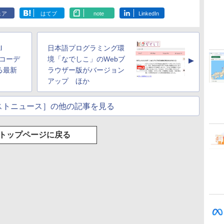
非エンジニア 初心者
ション (32GB) 7イン
デザイン入門講座
トレージ、防水、7イ
ードウェア・市販ソフ
インチカラーディスプ
ェア
はてブ
note
LinkedIn
持
素人 でも安心 使い方
チディスプレイ、明
［第2版］
ンチカラーディスプ
トウェアのパーフェク
レイ、64GBストレー
￥99
￥32,980
￥2,326
￥39,980
￥1,600
￥115,980
ン
マニュアル AI副業に
るさ自動調整、色調
レイ、色調調節ライ
トリストと最新エミュ
ジ、ノート機能搭載、
もコンテンツ作成に
調節ライト、12週間
ト、最大8週間持続バ
レータ紹介
明るさ自動調整、色調
もKindle出版にも！
持続バッテリー、広
ッテリー、広告無
調節ライト、プレミア
l
日本語プログラミング環
な
非エンジニアのため
告なし、メタリック
し、ブラック (2025
ムペン付き、グラファ
のAIコーディング入
ブラック
年発売)
イト
でのコーデ
境「なでしこ」のWebブ
▲
門シリーズ
る最新
ラウザー版がバージョン
アップ ほか
ストニュース］の他の記事を見る
トップページに戻る