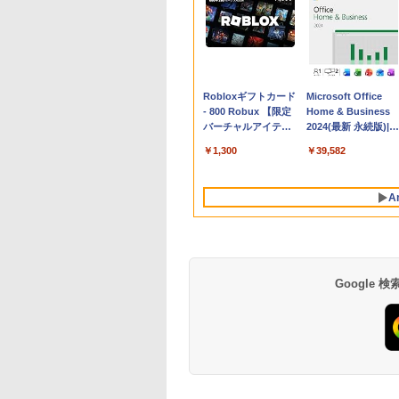
Apple 2026
Robloxギフトカード
tomtoc 360°保護
Microsoft Office
MacBook Neo A18
- 800 Robux 【限定
15.6 16インチ パソ
Home & Business
Proチップ搭載13イ
バーチャルアイテム
ンケース Dell NEC
2024(最新 永続版)|オ
ンチノートブック：
を含む】 【オンライ
Lavie ASUS HP
ンラインコード
￥162,598
￥1,300
￥2,952
￥39,582
AIとApple
ンゲームコード】 ロ
dynabook Lenovo
版|Windows11、
Intelligence、Liquid
ブロックス | オンラ
対応
10/mac対応|PC2台
Retinaディスプレ
インコード版
A
イ、8GBメモリ、
512GB SSD、1080p
FaceTime HDカメ
ラ、Touch ID - イン
ディゴ + 3年延長
AppleCare+ for 13イ
Google
ンチMacBook
Neo(A18 Pro)|ダウン
ロード版
生成AIパスポート公
Amazon Kindle
AIイラスト表現辞典:
Amazon Kindle - 目
式テキスト 第４版
Paperwhite (16GB)
思い通りの絵を引き
に優しい、かさばら