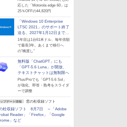
応した「Motorola edge 60」は
25％OFFの44,820円
「Windows 10 Enterprise
LTSC 2021」のサポート終了
迫る、2027年1月12日まで
～ESUは9月1日から販売
1年目は1台61米ドル、毎年倍額
で最長3年。あくまで移行へ
の“橋渡し”
無料版「ChatGPT」にも
「GPT-5.6 Luna」が開放、
テキストチャットは無制限へ
Plus/Proでも「GPT-5.6 Sol」
が強化、即答・熟考をスライダ
ーで調整
窓の杜収録ソフト
ップデート情報
の杜収録ソフト 8月7日 ～「Adobe
robat Reader」「Firefox」「Google
hrome」など