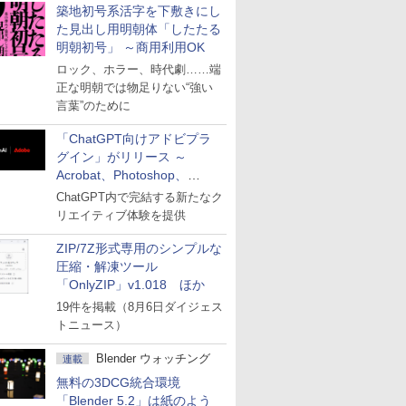
築地初号系活字を下敷きにし
た見出し用明朝体「したたる
明朝初号」 ～商用利用OK
ロック、ホラー、時代劇……端
正な明朝では物足りない“強い
言葉”のために
「ChatGPT向けアドビプラ
グイン」がリリース ～
Acrobat、Photoshop、
Premiereなどの機能を1つの
ChatGPT内で完結する新たなク
プラグインに統合
リエイティブ体験を提供
ZIP/7Z形式専用のシンプルな
圧縮・解凍ツール
「OnlyZIP」v1.018 ほか
19件を掲載（8月6日ダイジェス
トニュース）
Blender ウォッチング
連載
無料の3DCG統合環境
「Blender 5.2」は紙のよう