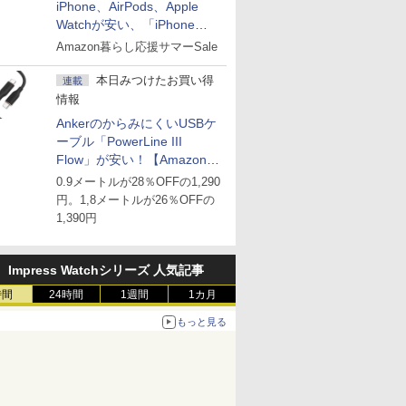
iPhone、AirPods、Apple
Watchが安い、「iPhone
Air」256GB版が139,800円な
Amazon暮らし応援サマーSale
ど
本日みつけたお買い得
連載
情報
AnkerのからみにくいUSBケ
ーブル「PowerLine III
Flow」が安い！【Amazon暮
らし応援サマーSale】
0.9メートルが28％OFFの1,290
円。1,8メートルが26％OFFの
1,390円
Impress Watchシリーズ 人気記事
時間
24時間
1週間
1カ月
もっと見る