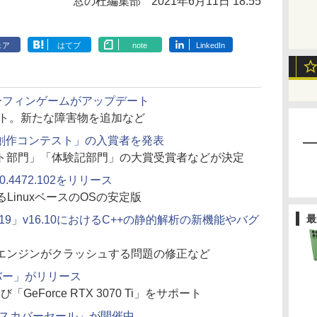
窓の杜編集部
2021年6月11日 18:55
ェア
はてブ
note
LinkedIn
隠しサーフィンゲームがアップデート
テスト。新たな障害物を追加など
マイクラ創作コンテスト」の入賞者を発表
ト部門」「体験記部門」の大賞受賞者などが決定
.0.4472.102をリリース
とするLinuxベースのOSの安定版
最
udio 2019」v16.10におけるC++の静的解析の新機能やバグ
エンジンがクラッシュする問題の修正など
イバー」がリリース
よび「GeForce RTX 3070 Ti」をサポート
ディスカバーセール」が開催中