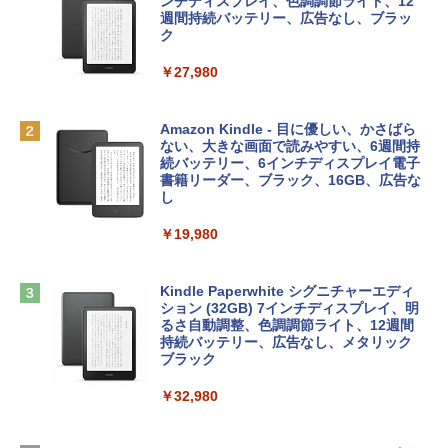
プ搭載13インチノートブック：AIとAppl
ルコード 【旧 Xbox ギフトカード】 [オ
ンチディスプレイ、色調調節ライト、12
e Intelligenceのために設計、Liquid Ret
ンラインコード]
週間持続バッテリー、広告なし、ブラッ
￥1,766
inaディスプレイ、8GBユニファイドメモ
ク
リ、512GB SSDストレージ、1080p Fac
￥10,000
eTime HDカメラ、Touch ID - インディ
￥27,980
ゴ
AIイラスト表現辞典: 思い通りの絵を引き
Robloxギフトカード - 800 Robux 【限
￥137,800
出す プロンプトの言葉 AI画像生成シリー
定バーチャルアイテムを含む】 【オンラ
Amazon Kindle - 目に優しい、かさばら
ズ (はぴーイラストLabo)
インゲームコード】 ロブロックス | オン
ない、大きな画面で読みやすい、6週間持
ラインコード版
続バッテリー、6インチディスプレイ電子
tomtoc 360°保護 15.6 16インチ パソコ
書籍リーダー、ブラック、16GB、広告な
￥99
ンケース Dell NEC Lavie ASUS HP dyna
し
￥1,300
book Lenovo対応
￥19,980
ClaudeCode いちばんやさしい 教科書:
￥2,952
非エンジニア 初心者 素人 でも安心 使い
Microsoft Office Home & Business 202
方 マニュアル AI副業にもコンテンツ作成
4(最新 永続版)|オンラインコード版|Wind
にもKindle出版にも！ 非エンジニアのた
ows11、10/mac対応|PC2台
Kindle Paperwhite シグニチャーエディ
めのAIコーディング入門シリーズ
Apple 2026 MacBook Air M5チップ搭載
ション (32GB) 7インチディスプレイ、明
13インチノートブック：AIとApple Intell
るさ自動調整、色調調節ライト、12週間
￥39,582
igence、13.6インチLiquid Retinaディ
持続バッテリー、広告なし、メタリック
￥99
スプレイ、24GBユニファイドメモリ、1
ブラック
TB SSDストレージ、12MPセンターフレ
Robloxギフトカード - 2,000 Robux 【限
ームカメラ、日本語キーボード、Touch I
￥32,980
FM TOWNS ハイパー・カタログ: 本体ハ
定バーチャルアイテムを含む】 【オンラ
D - スカイブルー
ードウェア・市販ソフトウェアのパーフ
インゲームコード】 ロブロックス | オン
ェクトリストと最新エミュレータ紹介
ラインコード版
￥298,901