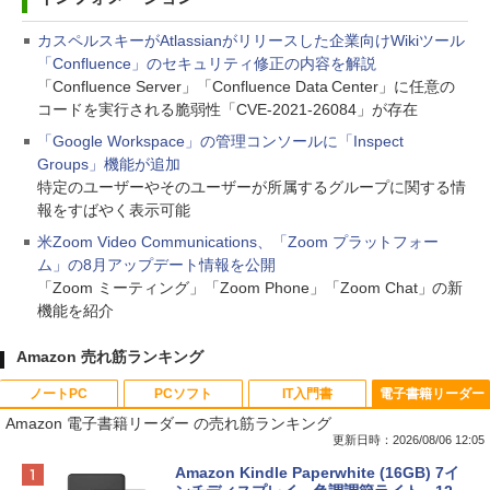
カスペルスキーがAtlassianがリリースした企業向けWikiツール
「Confluence」のセキュリティ修正の内容を解説
「Confluence Server」「Confluence Data Center」に任意の
コードを実行される脆弱性「CVE-2021-26084」が存在
「Google Workspace」の管理コンソールに「Inspect
Groups」機能が追加
特定のユーザーやそのユーザーが所属するグループに関する情
報をすばやく表示可能
米Zoom Video Communications、「Zoom プラットフォー
ム」の8月アップデート情報を公開
「Zoom ミーティング」「Zoom Phone」「Zoom Chat」の新
機能を紹介
Amazon 売れ筋ランキング
ノートPC
PCソフト
IT入門書
電子書籍リーダー
Amazon 電子書籍リーダー の売れ筋ランキング
更新日時：2026/08/06 12:05
Apple 2026 MacBook Neo A18 Proチッ
Xbox プリペイドカード 10,000円 デジタ
生成AIパスポート公式テキスト 第４版
Amazon Kindle Paperwhite (16GB) 7イ