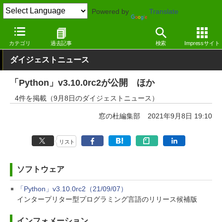
Powered by
Translate
窓の杜
その他の話題
トピック
アップデート
カテゴリ
過去記事
検索
Impressサイト
ダイジェストニュース
「Python」v3.10.0rc2が公開 ほか
4件を掲載（9月8日のダイジェストニュース）
窓の杜編集部
2021年9月8日 19:10
リスト
ソフトウェア
「Python」v3.10.0rc2（21/09/07）
インタープリター型プログラミング言語のリリース候補版
インフォメーション