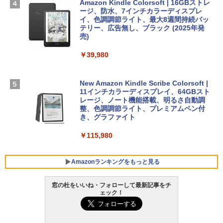
Amazon Kindle Colorsoft | 16GBストレ
ージ、防水、7インチカラーディスプレ
￥1,600
￥3,200
イ、色調調節ライト、最大8週間持続バッ
【Amazon.co.jp限定】 HP ノートパソコ
テリー、広告無し、ブラック (2025年発
ン 15-fd 15.6インチ 16GBメモリ 512GB
売)
1冊ですべて身につくHTML & CSSとWe
Robloxギフトカード - 1000 Robux 【限
SSD インテル Core 5
bデザイン入門講座［第2版］
定バーチャルアイテムを含む】 【オンラ
￥39,980
インゲームコード】 ロブロックス |オン
￥129,800
ラインコード版
￥2,326
New Amazon Kindle Scribe Colorsoft |
￥1,600
FMV ノートパソコン WE1-K3 (MS 365 P
11インチカラーディスプレイ、64GBスト
ersonal/Copilotキー搭載/Win 11/15.6型/
レージ、ノート機能搭載、明るさ自動調
Core i5/16GB/SSD 512GB/ホワイト) FM
整、色調調節ライト、プレミアムペン付
VWK3E15W_AZ
き、グラファイト
￥119,800
￥115,980
Amazonランキングをもっと見る
窓の杜をいいね・フォローして最新記事をチ
ェック！