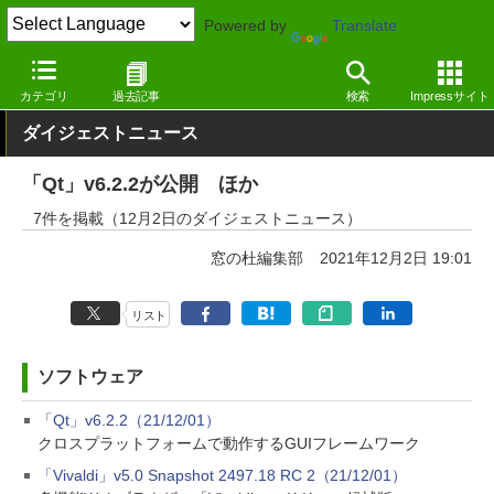
Powered by
Translate
窓の杜
その他の話題
トピック
アップデート
カテゴリ
過去記事
検索
Impressサイト
ダイジェストニュース
「Qt」v6.2.2が公開 ほか
7件を掲載（12月2日のダイジェストニュース）
窓の杜編集部
2021年12月2日 19:01
リスト
ソフトウェア
「Qt」v6.2.2（21/12/01）
クロスプラットフォームで動作するGUIフレームワーク
「Vivaldi」v5.0 Snapshot 2497.18 RC 2（21/12/01）