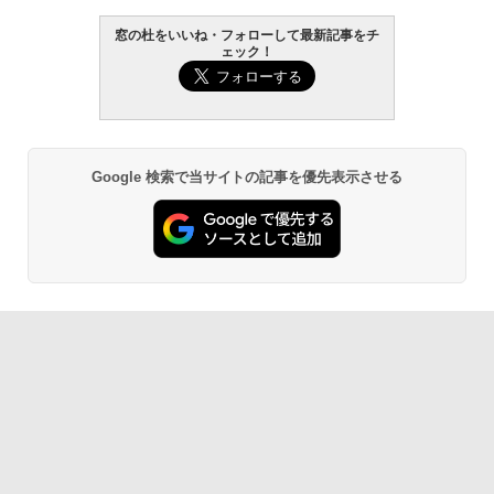
窓の杜をいいね・フォローして最新記事をチ
ェック！
Robloxギフトカード - 800 Robux 【限
生成AIパスポート公式テキスト 第４版
Amazon Kindle Paperwhite (16GB) 7イ
定バーチャルアイテムを含む】 【オンラ
ンチディスプレイ、色調調節ライト、12
インゲームコード】 ロブロックス | オン
週間持続バッテリー、広告なし、ブラッ
￥1,766
ラインコード版
ク
￥1,300
￥27,980
Google 検索で当サイトの記事を優先表示させる
AIイラスト表現辞典: 思い通りの絵を引き
出す プロンプトの言葉 AI画像生成シリー
Microsoft Office Home & Business 202
Amazon Kindle - 目に優しい、かさばら
ズ (はぴーイラストLabo)
4(最新 永続版)|オンラインコード版|Wind
ない、大きな画面で読みやすい、6週間持
ows11、10/mac対応|PC2台
続バッテリー、6インチディスプレイ電子
書籍リーダー、ブラック、16GB、広告な
￥480
し
￥39,582
￥19,980
ClaudeCode いちばんやさしい 教科書:
非エンジニア 初心者 素人 でも安心 使い
Robloxギフトカード - 2,000 Robux 【限
方 マニュアル AI副業にもコンテンツ作成
定バーチャルアイテムを含む】 【オンラ
にもKindle出版にも！ 非エンジニアのた
インゲームコード】 ロブロックス | オン
Kindle Paperwhite シグニチャーエディ
めのAIコーディング入門シリーズ
ラインコード版
ション (32GB) 7インチディスプレイ、明
るさ自動調整、色調調節ライト、12週間
持続バッテリー、広告なし、メタリック
￥99
￥3,200
ブラック