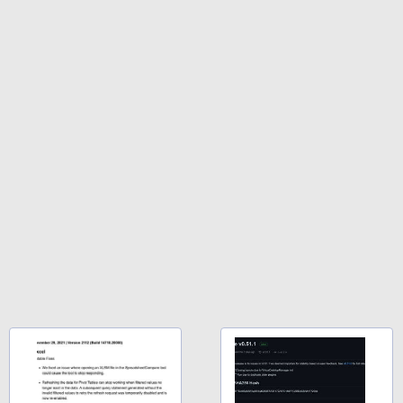
￥32,980
FM TOWNS ハイパー・カタログ: 本体ハ
Robloxギフトカード - 1000 Robux 【限
ードウェア・市販ソフトウェアのパーフ
定バーチャルアイテムを含む】 【オンラ
ェクトリストと最新エミュレータ紹介
インゲームコード】 ロブロックス |オン
ラインコード版
Amazon Kindle Colorsoft | 16GBストレ
ージ、防水、7インチカラーディスプレ
￥1,600
イ、色調調節ライト、最大8週間持続バッ
￥1,600
テリー、広告無し、ブラック (2025年発
売)
1冊ですべて身につくHTML & CSSとWe
bデザイン入門講座［第2版］
Microsoft Office Home 2024(最新 永続
￥39,980
版)|オンラインコード版|Windows11、1
0/mac対応|PC2台
￥2,326
New Amazon Kindle Scribe Colorsoft |
￥37,224
11インチカラーディスプレイ、64GBスト
レージ、ノート機能搭載、明るさ自動調
整、色調調節ライト、プレミアムペン付
き、グラファイト
￥115,980