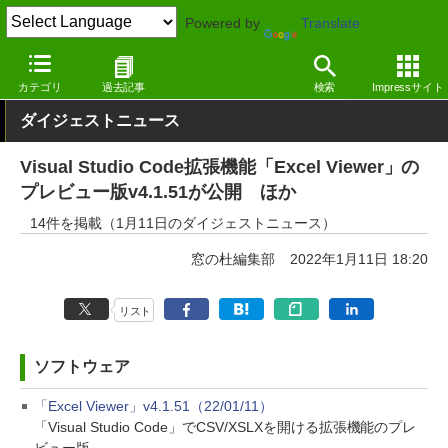
Powered by
Translate
窓の杜
その他の話題
トピック
アップデート
カテゴリ
過去記事
検索
Impressサイト
ダイジェストニュース
Visual Studio Code拡張機能「Excel Viewer」の
プレビュー版v4.1.51が公開 ほか
14件を掲載（1月11日のダイジェストニュース）
窓の杜編集部
2022年1月11日 18:20
リスト
ソフトウェア
「Excel Viewer」v4.1.51（22/01/11）
「Visual Studio Code」でCSV/XSLXを開ける拡張機能のプレ