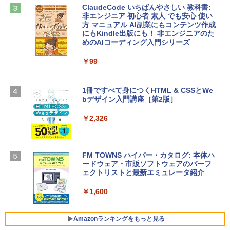
ClaudeCode いちばんやさしい 教科書:
￥2,952
非エンジニア 初心者 素人 でも安心 使い
Robloxギフトカード - 2,000 Robux 【限
方 マニュアル AI副業にもコンテンツ作成
定バーチャルアイテムを含む】 【オンラ
にもKindle出版にも！ 非エンジニアのた
インゲームコード】 ロブロックス | オン
めのAIコーディング入門シリーズ
Apple 2026 MacBook Air M5チップ搭載
ラインコード版
13インチノートブック：AIとApple Intell
igence、13.6インチLiquid Retinaディ
￥99
￥3,200
スプレイ、24GBユニファイドメモリ、1
TB SSD、12MPセンターフレームカメ
ラ、Touch ID - ミッドナイト + 3年延長
1冊ですべて身につくHTML & CSSとWe
Robloxギフトカード - 1000 Robux 【限
AppleCare+ for 13インチMacBook Air
bデザイン入門講座［第2版］
定バーチャルアイテムを含む】 【オンラ
(M5)|ダウンロード版
インゲームコード】 ロブロックス |オン
ラインコード版
￥2,326
￥347,600
￥1,600
【Amazon.co.jp限定】 HP ノートパソコ
FM TOWNS ハイパー・カタログ: 本体ハ
ン 15-fd 15.6インチ 16GBメモリ 512GB
ードウェア・市販ソフトウェアのパーフ
Windows版 | Minecraft (マインクラフ
SSD インテル Core 5
ェクトリストと最新エミュレータ紹介
ト): Java & Bedrock Edition | オンライ
ンコード版
￥129,800
￥1,600
￥3,600
FMV ノートパソコン WE1-K3 (MS 365 P
Amazonランキングをもっと見る
ersonal/Copilotキー搭載/Win 11/15.6型/