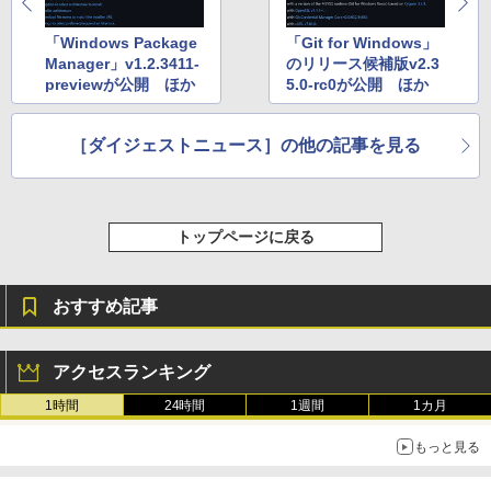
「Windows Package
「Git for Windows」
Manager」v1.2.3411-
のリリース候補版v2.3
previewが公開 ほか
5.0-rc0が公開 ほか
［ダイジェストニュース］の他の記事を見る
トップページに戻る
おすすめ記事
アクセスランキング
1時間
24時間
1週間
1カ月
もっと見る