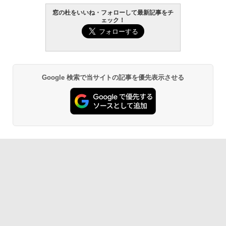
Core i5/16GB/SSD 512GB/ホワイト) FM
窓の杜をいいね・フォローして最新記事をチ
VWK3E15W_AZ
ェック！
Amazon Kindle Paperwhite (16GB) 7イ
￥123,400
ンチディスプレイ、色調調節ライト、12
週間持続バッテリー、広告なし、ブラッ
ク
￥27,980
Google 検索で当サイトの記事を優先表示させる
Amazon Kindle - 目に優しい、かさばら
ない、大きな画面で読みやすい、6週間持
続バッテリー、6インチディスプレイ電子
書籍リーダー、ブラック、16GB、広告な
し
￥19,980
Kindle Paperwhite シグニチャーエディ
ション (32GB) 7インチディスプレイ、明
るさ自動調整、色調調節ライト、12週間
持続バッテリー、広告なし、メタリック
ブラック