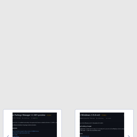
￥32,980
Amazon Kindle Colorsoft | 16GBストレ
ージ、防水、7インチカラーディスプレ
イ、色調調節ライト、最大8週間持続バッ
テリー、広告無し、ブラック (2025年発
売)
￥39,980
New Amazon Kindle Scribe Colorsoft |
11インチカラーディスプレイ、64GBスト
レージ、ノート機能搭載、明るさ自動調
整、色調調節ライト、プレミアムペン付
き、グラファイト
￥115,980