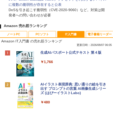
に複数の脆弱性が存在すると公表
DoSを引き起こす脆弱性（CVE-2020-9060）など。対策は開
発者への問い合わせが必要
Amazon 売れ筋ランキング
ノートPC
PCソフト
IT入門書
電子書籍リーダー
Amazon IT入門書 の売れ筋ランキング
更新日時：2026/08/07 06:05
Apple 2026 MacBook Neo A18 Proチッ
Robloxギフトカード - 800 Robux 【限
生成AIパスポート公式テキスト 第４版
プ搭載13インチノートブック：AIとAppl
定バーチャルアイテムを含む】 【オンラ
e Intelligence、Liquid Retinaディスプ
インゲームコード】 ロブロックス | オン
￥1,766
レイ、8GBメモリ、512GB SSD、1080p
ラインコード版
FaceTime HDカメラ、Touch ID - インデ
ィゴ + 3年延長 AppleCare+ for 13インチ
￥1,300
MacBook Neo(A18 Pro)|ダウンロード版
AIイラスト表現辞典: 思い通りの絵を引き
￥162,598
出す プロンプトの言葉 AI画像生成シリー
Microsoft Office Home & Business 202
ズ (はぴーイラストLabo)
4(最新 永続版)|オンラインコード版|Wind
ows11、10/mac対応|PC2台
tomtoc 360°保護 15.6 16インチ パソコ
￥480
ンケース Dell NEC Lavie ASUS HP dyna
￥39,582
book Lenovo対応