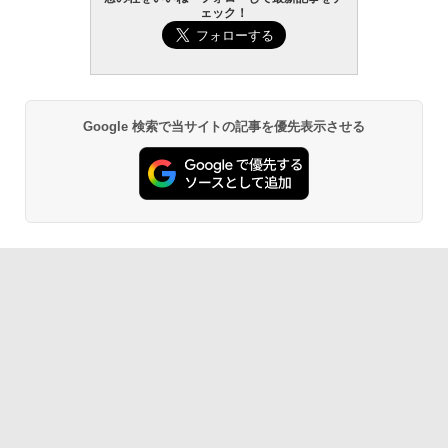
ェック！
Robloxギフトカード - 800 Robux 【限
生成AIパスポート公式テキスト 第４版
Amazon Kindle Paperwhite (16GB) 7イ
定バーチャルアイテムを含む】 【オンラ
ンチディスプレイ、色調調節ライト、12
インゲームコード】 ロブロックス | オン
週間持続バッテリー、広告なし、ブラッ
￥1,766
ラインコード版
ク
￥1,300
￥27,980
Google 検索で当サイトの記事を優先表示させる
AIイラスト表現辞典: 思い通りの絵を引き
出す プロンプトの言葉 AI画像生成シリー
Microsoft Office Home & Business 202
Amazon Kindle - 目に優しい、かさばら
ズ (はぴーイラストLabo)
4(最新 永続版)|オンラインコード版|Wind
ない、大きな画面で読みやすい、6週間持
ows11、10/mac対応|PC2台
続バッテリー、6インチディスプレイ電子
書籍リーダー、ブラック、16GB、広告な
￥480
し
￥39,582
￥19,980
ClaudeCode いちばんやさしい 教科書:
非エンジニア 初心者 素人 でも安心 使い
Robloxギフトカード - 2,000 Robux 【限
方 マニュアル AI副業にもコンテンツ作成
定バーチャルアイテムを含む】 【オンラ
にもKindle出版にも！ 非エンジニアのた
インゲームコード】 ロブロックス | オン
Kindle Paperwhite シグニチャーエディ
めのAIコーディング入門シリーズ
ラインコード版
ション (32GB) 7インチディスプレイ、明
るさ自動調整、色調調節ライト、12週間
持続バッテリー、広告なし、メタリック
￥99
￥3,200
ブラック
￥32,980