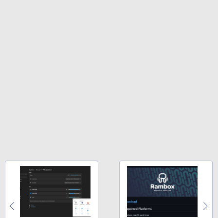
FM TOWNS ハイパー・カタログ: 本体ハ
Robloxギフトカード - 1000 Robux 【限
ードウェア・市販ソフトウェアのパーフ
定バーチャルアイテムを含む】 【オンラ
ェクトリストと最新エミュレータ紹介
インゲームコード】 ロブロックス |オン
ラインコード版
Amazon Kindle Colorsoft | 16GBストレ
ージ、防水、7インチカラーディスプレ
￥1,600
イ、色調調節ライト、最大8週間持続バッ
￥1,600
テリー、広告無し、ブラック (2025年発
売)
1冊ですべて身につくHTML & CSSとWe
bデザイン入門講座［第2版］
Microsoft Office Home 2024(最新 永続
￥39,980
版)|オンラインコード版|Windows11、1
0/mac対応|PC2台
￥2,326
New Amazon Kindle Scribe Colorsoft |
￥37,224
11インチカラーディスプレイ、64GBスト
レージ、ノート機能搭載、明るさ自動調
整、色調調節ライト、プレミアムペン付
き、グラファイト
￥115,980