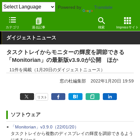
Powered by
Translate
窓の杜
その他の話題
トピック
アップデート
カテゴリ
過去記事
検索
Impressサイト
ダイジェストニュース
タスクトレイからモニターの輝度を調節できる
「Monitorian」の最新版v3.9.0が公開 ほか
11件を掲載（1月20日のダイジェストニュース）
窓の杜編集部
2022年1月20日 19:59
リスト
ソフトウェア
「Monitorian」v3.9.0（22/01/20）
タスクトレイから複数のディスプレイの輝度を調節できるよう