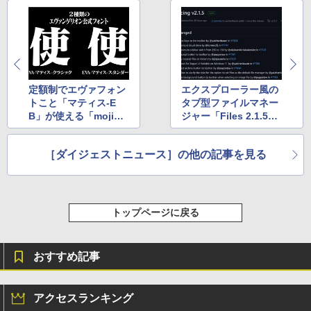
定額制でエヴァフォン
エクスプローラー風の
トこと「マティス-E
タブ型ファイルマネー
B」が使える「mojimo
ジャー「Files 2.1.5」
-EVA」を提供開始 ほ
が公開 ほか
か
［ダイジェストニュース］の他の記事を見る
トップページに戻る
おすすめ記事
アクセスランキング