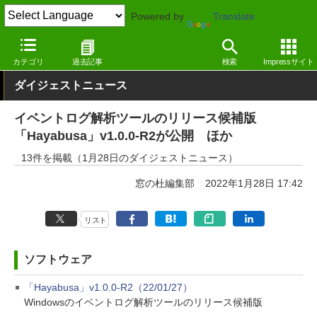
Powered by
Translate
窓の杜
その他の話題
トピック
アップデート
カテゴリ
過去記事
検索
Impressサイト
ダイジェストニュース
イベントログ解析ツールのリリース候補版
「Hayabusa」v1.0.0-R2が公開 ほか
13件を掲載（1月28日のダイジェストニュース）
窓の杜編集部
2022年1月28日 17:42
リスト
ソフトウェア
「Hayabusa」v1.0.0-R2（22/01/27）
Windowsのイベントログ解析ツールのリリース候補版