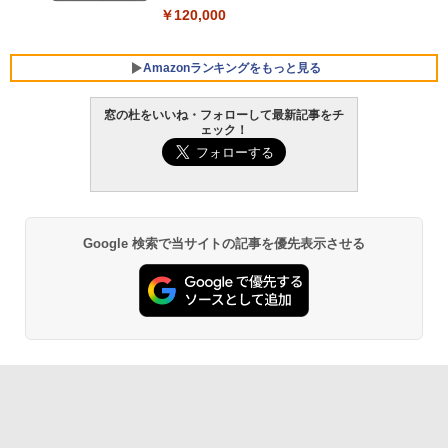
￥120,000
Amazonランキングをもっと見る
窓の杜をいいね・フォローして最新記事をチ
ェック！
Robloxギフトカード - 800 Robux 【限
生成AIパスポート公式テキスト 第４版
Amazon Kindle Paperwhite (16GB) 7イ
定バーチャルアイテムを含む】 【オンラ
ンチディスプレイ、色調調節ライト、12
インゲームコード】 ロブロックス | オン
週間持続バッテリー、広告なし、ブラッ
￥1,766
ラインコード版
ク
￥1,300
￥27,980
Google 検索で当サイトの記事を優先表示させる
AIイラスト表現辞典: 思い通りの絵を引き
出す プロンプトの言葉 AI画像生成シリー
Robloxギフトカード - 2,000 Robux 【限
Amazon Kindle - 目に優しい、かさばら
ズ (はぴーイラストLabo)
定バーチャルアイテムを含む】 【オンラ
ない、大きな画面で読みやすい、6週間持
インゲームコード】 ロブロックス | オン
続バッテリー、6インチディスプレイ電子
ラインコード版
書籍リーダー、ブラック、16GB、広告な
￥480
し
￥3,200
￥19,980
ClaudeCode いちばんやさしい 教科書:
非エンジニア 初心者 素人 でも安心 使い
方 マニュアル AI副業にもコンテンツ作成
Microsoft Office Home & Business 202