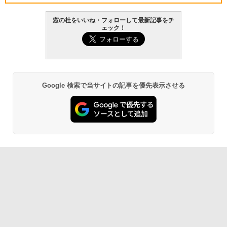
￥139,880
窓の杜をいいね・フォローして最新記事をチ
ェック！
生成AIパスポート公式テキスト 第４版
Amazon Kindle Paperwhite (16GB) 7イ
ンチディスプレイ、色調調節ライト、12
週間持続バッテリー、広告なし、ブラッ
￥1,766
ク
￥22,980
Google 検索で当サイトの記事を優先表示させる
AIイラスト表現辞典: 思い通りの絵を引き
出す プロンプトの言葉 AI画像生成シリー
Amazon Kindle - 目に優しい、かさばら
ズ (はぴーイラストLabo)
ない、大きな画面で読みやすい、6週間持
続バッテリー、6インチディスプレイ電子
書籍リーダー、マッチャ、16GB、広告な
￥480
し
￥16,980
ClaudeCode いちばんやさしい 教科書:
非エンジニア 初心者 素人 でも安心 使い
方 マニュアル AI副業にもコンテンツ作成
にもKindle出版にも！ 非エンジニアのた
Kindle Paperwhite シグニチャーエディ
めのAIコーディング入門シリーズ
ション (32GB) 7インチディスプレイ、明
るさ自動調整、色調調節ライト、12週間
持続バッテリー、広告なし、メタリック
￥99