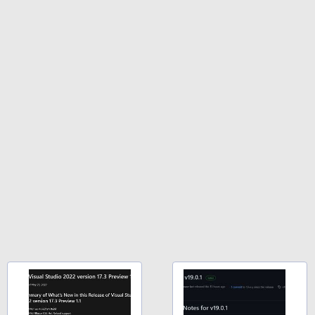
ブラック
￥27,980
1冊ですべて身につくHTML & CSSとWe
bデザイン入門講座［第2版］
Amazon Kindle Colorsoft | 16GBストレ
￥1,292
ージ、防水、7インチカラーディスプレ
イ、色調調節ライト、最大8週間持続バッ
テリー、広告無し、ブラック (2025年発
売)
FM TOWNS ハイパー・カタログ: 本体ハ
ードウェア・市販ソフトウェアのパーフ
￥31,980
ェクトリストと最新エミュレータ紹介
￥1,600
New Amazon Kindle Scribe Colorsoft |
11インチカラーディスプレイ、64GBスト
レージ、ノート機能搭載、明るさ自動調
整、色調調節ライト、プレミアムペン付
き、グラファイト
￥115,980