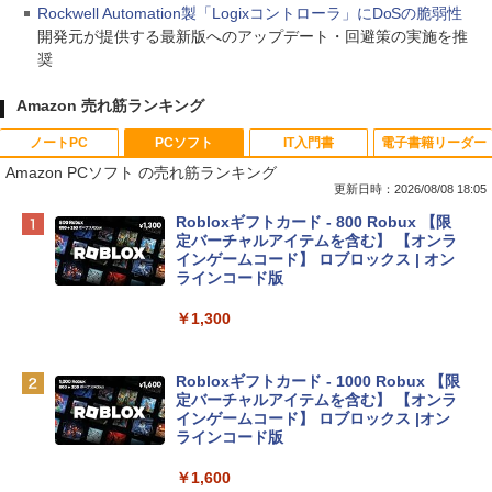
Rockwell Automation製「Logixコントローラ」にDoSの脆弱性
開発元が提供する最新版へのアップデート・回避策の実施を推
奨
Amazon 売れ筋ランキング
ノートPC
PCソフト
IT入門書
電子書籍リーダー
Amazon PCソフト の売れ筋ランキング
更新日時：2026/08/08 18:05
Apple 2026 MacBook Neo A18 Proチッ
Robloxギフトカード - 800 Robux 【限
プ搭載13インチノートブック：AIとAppl
定バーチャルアイテムを含む】 【オンラ
e Intelligenceのために設計、Liquid Ret
インゲームコード】 ロブロックス | オン
inaディスプレイ、8GBユニファイドメモ
ラインコード版
リ、512GB SSDストレージ、1080p Fac
eTime HDカメラ、Touch ID - シルバー
￥1,300
￥131,111
Robloxギフトカード - 1000 Robux 【限
定バーチャルアイテムを含む】 【オンラ
tomtoc 360°保護 15.6 16インチ パソコ
インゲームコード】 ロブロックス |オン
ンケース Dell NEC Lavie ASUS HP dyna
ラインコード版
book Lenovo対応
￥1,600