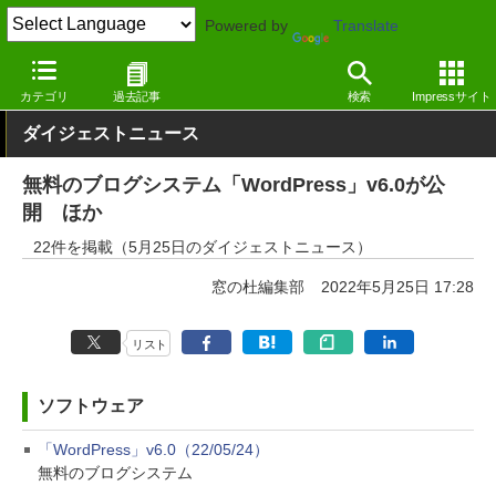
Powered by
Translate
窓の杜
その他の話題
トピック
アップデート
カテゴリ
過去記事
検索
Impressサイト
ダイジェストニュース
無料のブログシステム「WordPress」v6.0が公
開 ほか
22件を掲載（5月25日のダイジェストニュース）
窓の杜編集部
2022年5月25日 17:28
リスト
ソフトウェア
「WordPress」v6.0（22/05/24）
無料のブログシステム