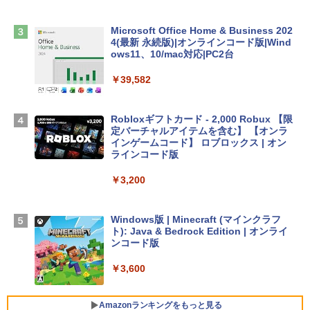
￥2,952
Microsoft Office Home & Business 202
Apple 2026 MacBook Air M5チップ搭載
4(最新 永続版)|オンラインコード版|Wind
13インチノートブック：AIとApple Intell
ows11、10/mac対応|PC2台
igence、13.6インチLiquid Retinaディ
スプレイ、16GBユニファイドメモリ、1
￥39,582
TB SSDストレージ、12MPセンターフレ
ームカメラ、日本語キーボード、Touch I
D - ミッドナイト
Robloxギフトカード - 2,000 Robux 【限
定バーチャルアイテムを含む】 【オンラ
￥278,800
インゲームコード】 ロブロックス | オン
ラインコード版
【Amazon.co.jp限定】 HP ノートパソコ
￥3,200
ン 15-fd 15.6インチ 16GBメモリ 512GB
SSD インテル Core 5
Windows版 | Minecraft (マインクラフ
￥129,800
ト): Java & Bedrock Edition | オンライ
ンコード版
FMV ノートパソコン WE1-K3 (MS 365 P
￥3,600
ersonal/Copilotキー搭載/Win 11/15.6型/
Core i5/16GB/SSD 512GB/ホワイト) FM
VWK3E15W_AZ
Amazonランキングをもっと見る