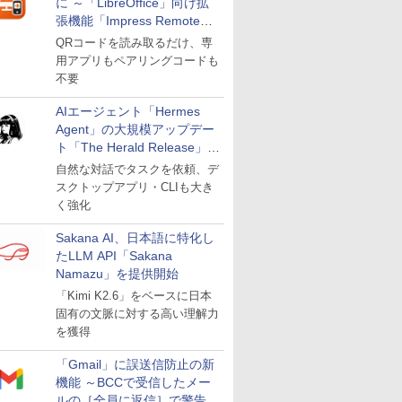
に ～「LibreOffice」向け拡
張機能「Impress Remote」
が公開
QRコードを読み取るだけ、専
用アプリもペアリングコードも
不要
AIエージェント「Hermes
Agent」の大規模アップデー
ト「The Herald Release」が
公開
自然な対話でタスクを依頼、デ
スクトップアプリ・CLIも大き
く強化
Sakana AI、日本語に特化し
たLLM API「Sakana
Namazu」を提供開始
「Kimi K2.6」をベースに日本
固有の文脈に対する高い理解力
を獲得
「Gmail」に誤送信防止の新
機能 ～BCCで受信したメー
ルの［全員に返信］で警告を