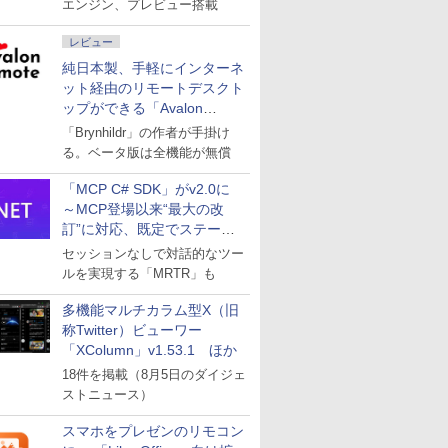
エンジン、プレビュー搭載
レビュー
純日本製、手軽にインターネ
ット経由のリモートデスクト
ップができる「Avalon
remote」
「Brynhildr」の作者が手掛け
る。ベータ版は全機能が無償
「MCP C# SDK」がv2.0に
～MCP登場以来“最大の改
訂”に対応、既定でステート
レスへ
セッションなしで対話的なツー
ルを実現する「MRTR」も
多機能マルチカラム型X（旧
称Twitter）ビューワー
「XColumn」v1.53.1 ほか
18件を掲載（8月5日のダイジェ
ストニュース）
スマホをプレゼンのリモコン