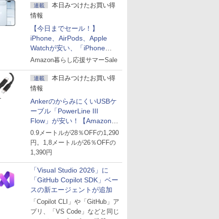
本日みつけたお買い得
連載
情報
【今日までセール！】
iPhone、AirPods、Apple
Watchが安い、「iPhone
Air」256GB版が139,800円な
Amazon暮らし応援サマーSale
ど
本日みつけたお買い得
連載
情報
AnkerのからみにくいUSBケ
ーブル「PowerLine III
Flow」が安い！【Amazon暮
らし応援サマーSale】
0.9メートルが28％OFFの1,290
円。1,8メートルが26％OFFの
1,390円
「Visual Studio 2026」に
「GitHub Copilot SDK」ベー
スの新エージェントが追加
「Copilot CLI」や「GitHub」ア
プリ、「VS Code」などと同じ