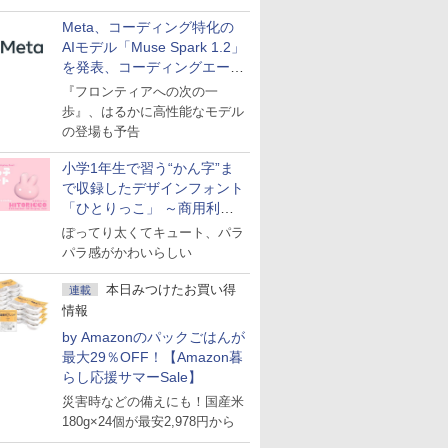
Meta、コーディング特化の
AIモデル「Muse Spark 1.2」
を発表、コーディングエージ
ェント「Muse Code」も
『フロンティアへの次の一
歩』、はるかに高性能なモデル
の登場も予告
小学1年生で習う“かん字”ま
で収録したデザインフォント
「ひとりっこ」 ～商用利用
OK
ぽってり太くてキュート、パラ
パラ感がかわいらしい
本日みつけたお買い得
連載
情報
by Amazonのパックごはんが
最大29％OFF！【Amazon暮
らし応援サマーSale】
災害時などの備えにも！国産米
180g×24個が最安2,978円から