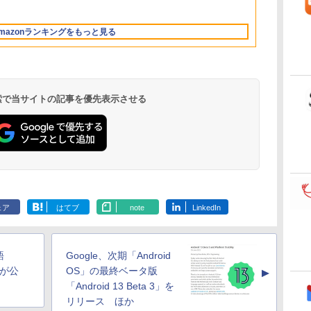
Apple Intelligence、
版|Windows11、
マニュアル AI副業に
512GB SSD インテ
インゲームコード】
フェクトリストと最
型/Core i5/16GB/SSD
ムコード】 ロブロック
13.6インチLiquid
10/mac対応|PC2台
もコンテンツ作成に
ル Core 5
ロブロックス | オン
新エミュレータ紹介
512GB/ホワイト)
ス |オンラインコード
Retinaディスプレ
もKindle出版にも！
ラインコード版
FMVWK3E15W_AZ
版
mazonランキングをもっと見る
イ、24GBユニファイ
非エンジニアのため
ドメモリ、1TB SSD
のAIコーディング入
ストレージ、12MPセ
門シリーズ
ンターフレームカメ
ラ、日本語キーボー
ド、Touch ID - スカ
 検索で当サイトの記事を優先表示させる
イブルー
Kindle Paperwhite
Amazon Kindle
New Amazon Kindle
シグニチャーエディ
Colorsoft | 16GBス
Scribe Colorsoft | 11
ション (32GB) 7イン
トレージ、防水、7イ
インチカラーディスプ
ェア
はてブ
note
LinkedIn
持
チディスプレイ、明
ンチカラーディスプ
レイ、64GBストレー
￥32,980
￥39,980
￥115,980
ン
るさ自動調整、色調
レイ、色調調節ライ
ジ、ノート機能搭載、
調節ライト、12週間
ト、最大8週間持続バ
明るさ自動調整、色調
持続バッテリー、広
ッテリー、広告無
調節ライト、プレミア
語
Google、次期「Android
な
告なし、メタリック
し、ブラック (2025
ムペン付き、グラファ
ブラック
年発売)
イト
.5が公
OS」の最終ベータ版
▲
「Android 13 Beta 3」を
リリース ほか