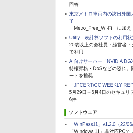
回答
東京メトロ車両内の訪日外国人
了
「Metro_Free_Wi-Fi」に
Utilly、表計算ソフトの利
20歳以上の会社員・経営者・公
で利用
AI向けサーバー「NVIDIA 
特権昇格・DoSなどの恐れ
ートを推奨
「JPCERT/CC WEEKLY RE
5月29日～6月4日のセキュリティ
6件
ソフトウェア
「WinPass11」v1.2.0（22/06
「Windows 11」非対応PC