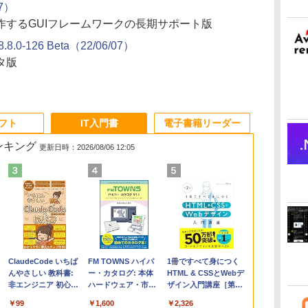
07）
作するGUIフレームワークの長期サポート版
.8.0-126 Beta（22/06/07）
タ版
ソフト
IT入門書
電子書籍リーダー
ランキング
更新日時：2026/08/06 12:05
Apple 2026
Microsoft Office
ClaudeCode いちば
【Amazon.co.jp限
Robloxギフトカード
FM TOWNS ハイパ
FMV ノートパソコン
Robloxギフトカード -
1冊ですべて身につく
コ
MacBook Air M5チ
Home & Business
んやさしい 教科書:
定】 HP ノートパソ
- 2,000 Robux 【限
ー・カタログ: 本体
WE1-K3 (MS 365
1000 Robux 【限定バ
HTML & CSSとWebデ
ップ搭載13インチノ
2024(最新 永続版)|オ
非エンジニア 初心者
コン 15-fd 15.6イン
定バーチャルアイテ
ハードウェア・市販
Personal/Copilotキー
ーチャルアイテムを含
ザイン入門講座［第2
ートブック：AIと
ンラインコード
素人 でも安心 使い方
チ 16GBメモリ
ムを含む】 【オンラ
ソフトウェアのパー
搭載/Win 11/15.6
む】 【オンラインゲー
版］
￥298,901
￥39,582
￥99
￥129,800
￥3,200
￥1,600
￥119,800
￥1,600
￥2,326