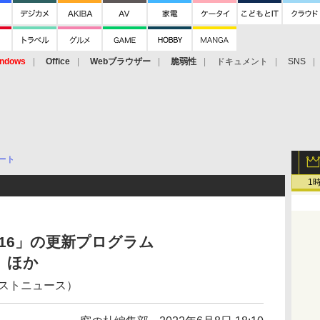
ndows
Office
Webブラウザー
脆弱性
ドキュメント
SNS
ート
1
e 2016」の更新プログラム
開 ほか
ェストニュース）