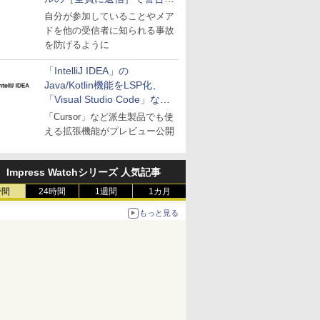
表示
自分が参加していることやメア
ドを他の受信者に知られる事故
を防げるように
「IntelliJ IDEA」の
Java/Kotlin機能をLSP化、
「Visual Studio Code」など
にも開放
「Cursor」など派生製品でも使
える拡張機能がプレビュー公開
Impress Watchシリーズ 人気記事
時間
24時間
1週間
1カ月
もっと見る