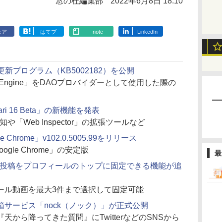
窓の杜編集部
2022年6月8日 18:10
ェア
はてブ
note
LinkedIn
016」の更新プログラム（KB5002182）を公開
atabase Engine」をDAOプロバイダーとして使用した際の
ri 16 Beta」の新機能を発表
や「Web Inspector」の拡張ツールなど
le Chrome」v102.0.5005.99をリリース
ogle Chrome」の安定版
最
入りの投稿をプロフィールのトップに固定できる機能が追
ール動画を最大3件まで選択して固定可能
サービス「nock（ノック）」が正式公開
から降ってきた質問』にTwitterなどのSNSから