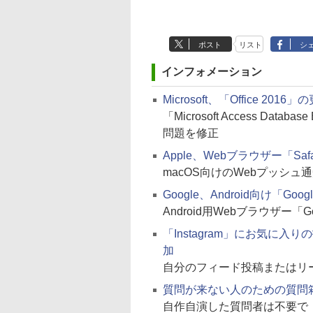
ポスト
リスト
シ
インフォメーション
Microsoft、「Office 2
「Microsoft Access D
問題を修正
Apple、Webブラウザー「Safa
macOS向けのWebプッシュ通知
Google、Android向け「Goog
Android用Webブラウザー「Go
「Instagram」にお気に
加
自分のフィード投稿またはリ
質問が来ない人のための質問箱
自作自演した質問者は不要で『天