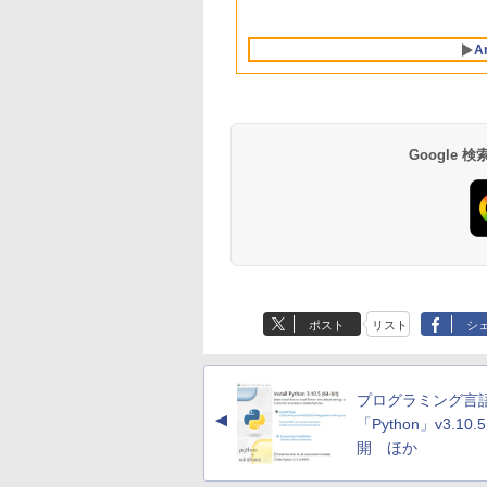
AIとApple
ラインコード]
dynabook Lenovo
ンゲームコード】 ロ
ズ (はぴーイラスト
Intelligenceのために
対応
ブロックス | オンラ
Labo)
設計、Liquid Retina
インコード版
A
ディスプレイ、8GB
ユニファイドメモ
リ、512GB SSDスト
レージ、1080p
FaceTime HDカメ
ラ、Touch ID - イン
Google
ディゴ
Amazon Kindle
Amazon Kindle - 目
Paperwhite (16GB)
に優しい、かさばら
7インチディスプレ
ない、大きな画面で
ポスト
リスト
シ
イ、色調調節ライ
読みやすい、6週間
￥27,980
￥19,980
ト、12週間持続バッ
続バッテリー、6イ
テリー、広告なし、
チディスプレイ電子
ブラック
書籍リーダー、ブラ
プログラミング言
ック、16GB、広告
▲
し
「Python」v3.10
開 ほか