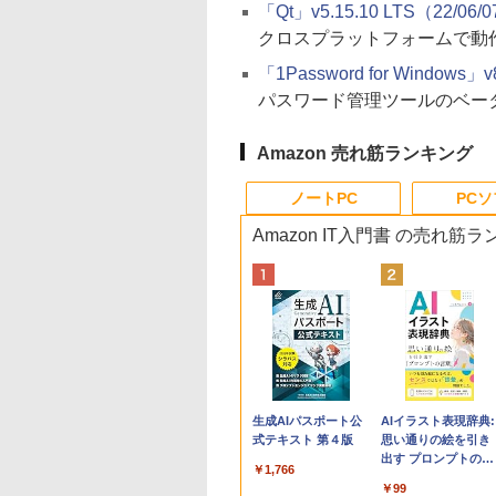
「Qt」v5.15.10 LTS（22/06/
クロスプラットフォームで動
「1Password for Windows」v8
パスワード管理ツールのベー
Amazon 売れ筋ランキング
ノートPC
PC
Amazon IT入門書 の売れ筋
Apple 2026
Xbox プリペイドカ
生成AIパスポート公
tomtoc 360°保護
Robloxギフトカード
AIイラスト表現辞典:
MacBook Neo A18
ード 10,000円 デジタ
式テキスト 第４版
15.6 16インチ パソ
- 800 Robux 【限定
思い通りの絵を引き
Proチップ搭載13イ
ルコード 【旧 Xbox
ンケース Dell NEC
バーチャルアイテム
出す プロンプトの言
￥1,766
ンチノートブック：
ギフトカード】 [オン
Lavie ASUS HP
を含む】 【オンライ
葉 AI画像生成シリー
￥137,800
￥10,000
￥2,952
￥1,300
￥99