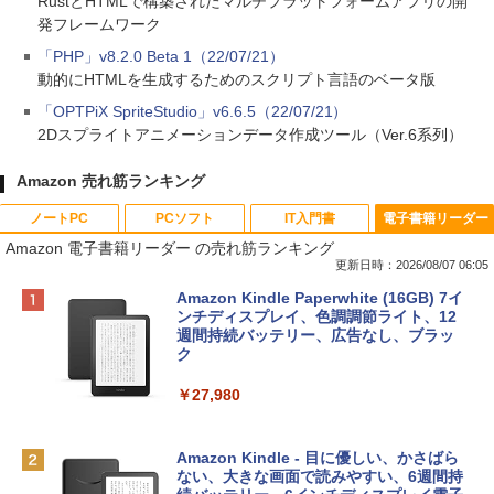
RustとHTMLで構築されたマルチプラットフォームアプリの開
発フレームワーク
「PHP」v8.2.0 Beta 1（22/07/21）
動的にHTMLを生成するためのスクリプト言語のベータ版
「OPTPiX SpriteStudio」v6.6.5（22/07/21）
2Dスプライトアニメーションデータ作成ツール（Ver.6系列）
Amazon 売れ筋ランキング
ノートPC
PCソフト
IT入門書
電子書籍リーダー
Amazon 電子書籍リーダー の売れ筋ランキング
更新日時：2026/08/07 06:05
Apple 2026 MacBook Neo A18 Proチッ
Robloxギフトカード - 800 Robux 【限
生成AIパスポート公式テキスト 第４版
Amazon Kindle Paperwhite (16GB) 7イ
プ搭載13インチノートブック：AIとAppl
定バーチャルアイテムを含む】 【オンラ
ンチディスプレイ、色調調節ライト、12
e Intelligence、Liquid Retinaディスプ
インゲームコード】 ロブロックス | オン
週間持続バッテリー、広告なし、ブラッ
￥1,766
レイ、8GBメモリ、512GB SSD、1080p
ラインコード版
ク
FaceTime HDカメラ、Touch ID - インデ
ィゴ + 3年延長 AppleCare+ for 13インチ
￥1,300
￥27,980
MacBook Neo(A18 Pro)|ダウンロード版
AIイラスト表現辞典: 思い通りの絵を引き
￥162,598
出す プロンプトの言葉 AI画像生成シリー
Microsoft Office Home & Business 202
Amazon Kindle - 目に優しい、かさばら
ズ (はぴーイラストLabo)
4(最新 永続版)|オンラインコード版|Wind
ない、大きな画面で読みやすい、6週間持