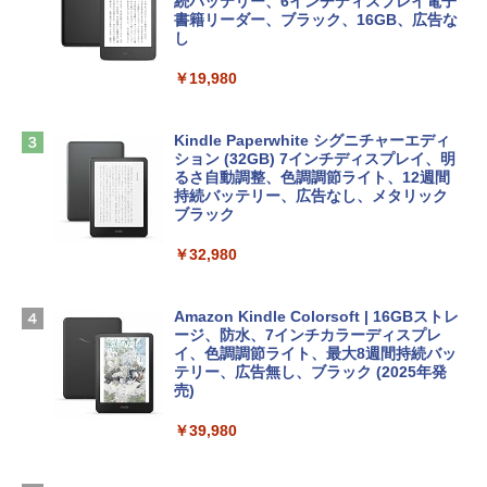
ows11、10/mac対応|PC2台
続バッテリー、6インチディスプレイ電子
tomtoc 360°保護 15.6 16インチ パソコ
書籍リーダー、ブラック、16GB、広告な
￥480
ンケース Dell NEC Lavie ASUS HP dyna
し
￥39,582
book Lenovo対応
￥19,980
ClaudeCode いちばんやさしい 教科書:
￥2,952
非エンジニア 初心者 素人 でも安心 使い
Robloxギフトカード - 2,000 Robux 【限
方 マニュアル AI副業にもコンテンツ作成
定バーチャルアイテムを含む】 【オンラ
にもKindle出版にも！ 非エンジニアのた
インゲームコード】 ロブロックス | オン
Kindle Paperwhite シグニチャーエディ
めのAIコーディング入門シリーズ
Apple 2026 MacBook Air M5チップ搭載
ラインコード版
ション (32GB) 7インチディスプレイ、明
13インチノートブック：AIとApple Intell
るさ自動調整、色調調節ライト、12週間
igence、13.6インチLiquid Retinaディ
持続バッテリー、広告なし、メタリック
￥99
￥3,200
スプレイ、24GBユニファイドメモリ、1
ブラック
TB SSD、12MPセンターフレームカメ
ラ、Touch ID - ミッドナイト + 3年延長
￥32,980
1冊ですべて身につくHTML & CSSとWe
Robloxギフトカード - 1000 Robux 【限
AppleCare+ for 13インチMacBook Air
bデザイン入門講座［第2版］
定バーチャルアイテムを含む】 【オンラ
(M5)|ダウンロード版
インゲームコード】 ロブロックス |オン
ラインコード版
Amazon Kindle Colorsoft | 16GBストレ
￥2,326
￥347,600
ージ、防水、7インチカラーディスプレ
イ、色調調節ライト、最大8週間持続バッ
￥1,600
テリー、広告無し、ブラック (2025年発
【Amazon.co.jp限定】 HP ノートパソコ
売)
FM TOWNS ハイパー・カタログ: 本体ハ
ン 15-fd 15.6インチ 16GBメモリ 512GB
ードウェア・市販ソフトウェアのパーフ
Windows版 | Minecraft (マインクラフ
SSD インテル Core 5
￥39,980
ェクトリストと最新エミュレータ紹介
ト): Java & Bedrock Edition | オンライ
ンコード版
￥129,800
￥1,600