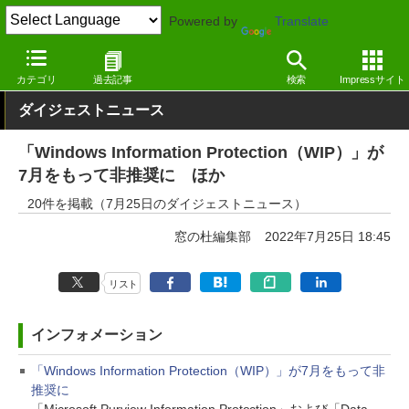
Powered by
Translate
窓の杜
その他の話題
トピック
アップデート
カテゴリ
過去記事
検索
Impressサイト
ダイジェストニュース
「Windows Information Protection（WIP）」が
7月をもって非推奨に ほか
20件を掲載（7月25日のダイジェストニュース）
窓の杜編集部
2022年7月25日 18:45
リスト
インフォメーション
「Windows Information Protection（WIP）」が7月をもって非
推奨に