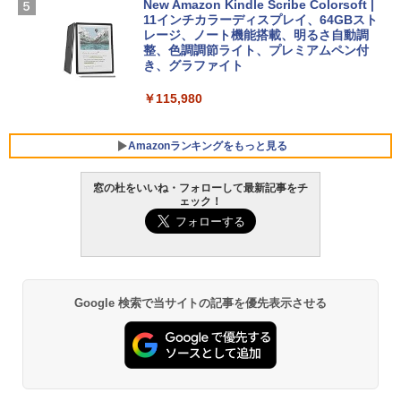
New Amazon Kindle Scribe Colorsoft |
￥3,600
11インチカラーディスプレイ、64GBスト
FMV ノートパソコン WE1-K3 (MS 365 P
レージ、ノート機能搭載、明るさ自動調
ersonal/Copilotキー搭載/Win 11/15.6型/
整、色調調節ライト、プレミアムペン付
Core i5/16GB/SSD 512GB/ホワイト) FM
き、グラファイト
VWK3E15W_AZ
￥115,980
￥123,400
Amazonランキングをもっと見る
窓の杜をいいね・フォローして最新記事をチ
ェック！
Google 検索で当サイトの記事を優先表示させる