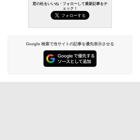
窓の杜をいいね・フォローして最新記事をチ
VWK3E15W_AZ
ェック！
Amazon Kindle Paperwhite (16GB) 7イ
￥119,800
ンチディスプレイ、色調調節ライト、12
週間持続バッテリー、広告なし、ブラッ
ク
￥27,980
Google 検索で当サイトの記事を優先表示させる
Amazon Kindle - 目に優しい、かさばら
ない、大きな画面で読みやすい、6週間持
続バッテリー、6インチディスプレイ電子
書籍リーダー、ブラック、16GB、広告な
し
￥19,980
Kindle Paperwhite シグニチャーエディ
ション (32GB) 7インチディスプレイ、明
るさ自動調整、色調調節ライト、12週間
持続バッテリー、広告なし、メタリック
ブラック