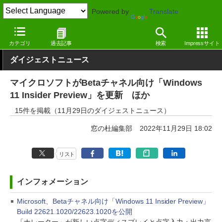
Powered by
Translate
窓の杜
その他の話題
トピック
アップデート
カテゴリ
過去記事
検索
Impressサイト
ダイジェストニュース
マイクロソフトがBetaチャネル向け「Windows
11 Insider Preview」を更新 ほか
15件を掲載（11月29日のダイジェストニュース）
窓の杜編集部
2022年11月29日 18:02
リスト
インフォメーション
Microsoft、Betaチャネル向け「Windows 11 Insider Preview」
Build 22621.1020/22623.1020を公開