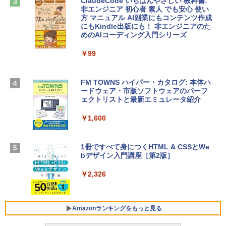
ClaudeCode いちばんやさしい 教科書:
￥2,952
非エンジニア 初心者 素人 でも安心 使い
Microsoft Office Home & Business 202
方 マニュアル AI副業にもコンテンツ作成
4(最新 永続版)|オンラインコード版|Wind
にもKindle出版にも！ 非エンジニアのた
ows11、10/mac対応|PC2台
めのAIコーディング入門シリーズ
Apple 2026 MacBook Air M5チップ搭載
13インチノートブック：AIとApple Intell
￥39,582
igence、13.6インチLiquid Retinaディ
￥99
スプレイ、24GBユニファイドメモリ、1
TB SSD、12MPセンターフレームカメ
Robloxギフトカード - 2,000 Robux 【限
ラ、Touch ID - スカイブルー + 3年延長
FM TOWNS ハイパー・カタログ: 本体ハ
定バーチャルアイテムを含む】 【オンラ
AppleCare+ for 13インチMacBook Air
ードウェア・市販ソフトウェアのパーフ
インゲームコード】 ロブロックス | オン
(M5)|ダウンロード版
ェクトリストと最新エミュレータ紹介
ラインコード版
￥331,701
￥1,600
￥3,200
【Amazon.co.jp限定】 HP ノートパソコ
1冊ですべて身につくHTML & CSSとWe
Robloxギフトカード - 1000 Robux 【限
ン 15-fd 15.6インチ 16GBメモリ 512GB
bデザイン入門講座［第2版］
定バーチャルアイテムを含む】 【オンラ
SSD インテル Core 5
インゲームコード】 ロブロックス |オン
ラインコード版
￥2,326
￥129,800
￥1,600
FMV ノートパソコン WE1-K3 (MS 365 P
Amazonランキングをもっと見る
ersonal/Copilotキー搭載/Win 11/15.6型/
Core i5/16GB/SSD 512GB/ホワイト) FM