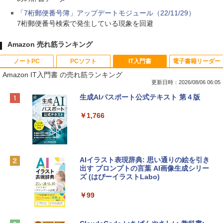
「7桁郵便番号簿」アップデートモジュール（22/11/29）
7桁郵便番号検索で発生している現象を回避
Amazon 売れ筋ランキング
ノートPC
PCソフト
IT入門書
電子書籍リーダー
Amazon IT入門書 の売れ筋ランキング
更新日時：2026/08/06 06:05
Apple 2026 MacBook Neo A18 Proチッ
Xbox プリペイドカード 10,000円 デジタ
生成AIパスポート公式テキスト 第４版
プ搭載13インチノートブック：AIとAppl
ルコード 【旧 Xbox ギフトカード】 [オ
e Intelligenceのために設計、Liquid Ret
ンラインコード]
￥1,766
inaディスプレイ、8GBユニファイドメモ
リ、512GB SSDストレージ、1080p Fac
￥10,000
eTime HDカメラ、Touch ID - インディ
ゴ
AIイラスト表現辞典: 思い通りの絵を引き
Robloxギフトカード - 800 Robux 【限
￥137,800
出す プロンプトの言葉 AI画像生成シリー
定バーチャルアイテムを含む】 【オンラ
ズ (はぴーイラストLabo)
インゲームコード】 ロブロックス | オン
ラインコード版
tomtoc 360°保護 15.6 16インチ パソコ
￥99
ンケース Dell NEC Lavie ASUS HP dyna
￥1,300
book Lenovo対応