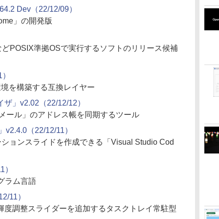
64.2 Dev（22/12/09）
rome」の開発版
）
MacなどPOSIX準拠OSで実行するソフトのリリース候補
11）
IX環境を構築する互換レイヤー
2.02（22/12/12）
秀丸メール」のアドレス帳を同期するツール
」v2.4.0（22/12/11）
ョンスライドを作成できる「Visual Studio Cod
11）
グラム言語
/12/11）
輝度調整スライダーを追加するタスクトレイ常駐型