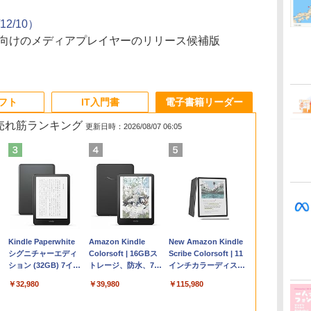
/12/10）
）向けのメディアプレイヤーのリリース候補版
ソフト
IT入門書
電子書籍リーダー
の売れ筋ランキング
更新日時：2026/08/07 06:05
Apple 2026
Robloxギフトカード
ClaudeCode いちば
Kindle Paperwhite
【Amazon.co.jp限
Robloxギフトカード
1冊ですべて身につく
Amazon Kindle
FMV ノートパソコン
Windows版 |
FM TOWNS ハイパ
New Amazon Kindle
コ
MacBook Air M5チ
- 2,000 Robux 【限
んやさしい 教科書:
シグニチャーエディ
定】 HP ノートパソ
- 1000 Robux 【限定
HTML & CSSとWeb
Colorsoft | 16GBス
WE1-K3 (MS 365
Minecraft (マインクラ
ー・カタログ: 本体ハ
Scribe Colorsoft | 11
ップ搭載13インチノ
定バーチャルアイテ
非エンジニア 初心者
ション (32GB) 7イン
コン 15-fd 15.6イン
バーチャルアイテム
デザイン入門講座
トレージ、防水、7イ
Personal/Copilotキー
フト): Java & Bedrock
ードウェア・市販ソフ
インチカラーディスプ
持
ートブック：AIと
ムを含む】 【オンラ
素人 でも安心 使い方
チディスプレイ、明
チ 16GBメモリ
を含む】 【オンライ
［第2版］
ンチカラーディスプ
搭載/Win 11/15.6
Edition | オンラインコ
トウェアのパーフェク
レイ、64GBストレー
￥347,600
￥3,200
￥99
￥32,980
￥129,800
￥1,600
￥2,326
￥39,980
￥123,400
￥3,600
￥1,600
￥115,980
ン
Apple Intelligence、
インゲームコード】
マニュアル AI副業に
るさ自動調整、色調
512GB SSD インテ
ンゲームコード】 ロ
レイ、色調調節ライ
型/Core i5/16GB/SSD
ード版
トリストと最新エミュ
ジ、ノート機能搭載、
13.6インチLiquid
ロブロックス | オン
もコンテンツ作成に
調節ライト、12週間
ル Core 5
ブロックス |オンライ
ト、最大8週間持続バ
512GB/ホワイト)
レータ紹介
明るさ自動調整、色調