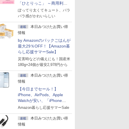
「ひとりっこ」 ～商用利用
OK
ぽってり太くてキュート、パラ
パラ感がかわいらしい
本日みつけたお買い得
連載
情報
by Amazonのパックごはんが
最大29％OFF！【Amazon暮
らし応援サマーSale】
災害時などの備えにも！国産米
180g×24個が最安2,978円から
本日みつけたお買い得
連載
情報
【今日までセール！】
iPhone、AirPods、Apple
Watchが安い、「iPhone
Air」256GB版が139,800円な
Amazon暮らし応援サマーSale
ど
本日みつけたお買い得
連載
情報