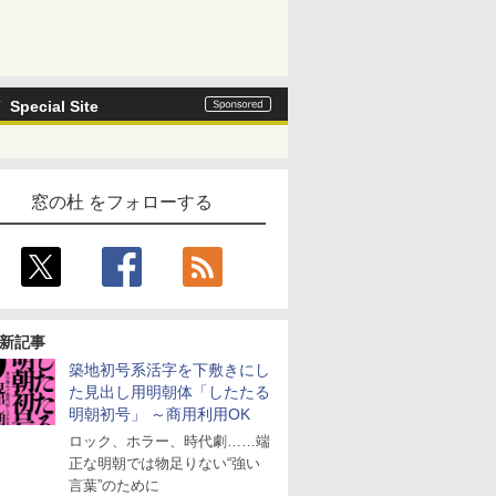
Special Site
窓の杜 をフォローする
新記事
築地初号系活字を下敷きにし
た見出し用明朝体「したたる
明朝初号」 ～商用利用OK
ロック、ホラー、時代劇……端
正な明朝では物足りない“強い
言葉”のために