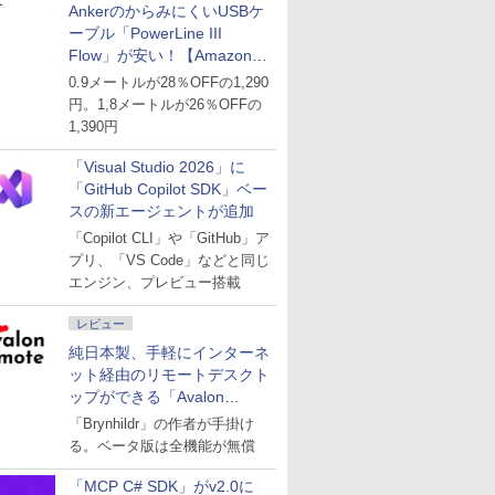
AnkerのからみにくいUSBケ
ーブル「PowerLine III
Flow」が安い！【Amazon暮
らし応援サマーSale】
0.9メートルが28％OFFの1,290
円。1,8メートルが26％OFFの
1,390円
「Visual Studio 2026」に
「GitHub Copilot SDK」ベー
スの新エージェントが追加
「Copilot CLI」や「GitHub」ア
プリ、「VS Code」などと同じ
エンジン、プレビュー搭載
レビュー
純日本製、手軽にインターネ
ット経由のリモートデスクト
ップができる「Avalon
remote」
「Brynhildr」の作者が手掛け
る。ベータ版は全機能が無償
「MCP C# SDK」がv2.0に