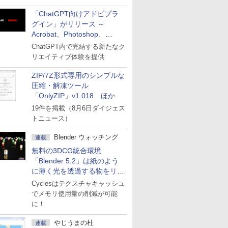
「ChatGPT向けアドビプラ
グイン」がリリース ～
Acrobat、Photoshop、
Premiereなどの機能を1つの
ChatGPT内で完結する新たなク
プラグインに統合
リエイティブ体験を提供
ZIP/7Z形式専用のシンプルな
圧縮・解凍ツール
「OnlyZIP」v1.018 ほか
19件を掲載（8月6日ダイジェス
トニュース）
Blender ウォッチング
連載
無料の3DCG統合環境
「Blender 5.2」は紙のよう
に薄く光を透過する物をリア
ルに表現
Cyclesはテクスチャキャッシュ
でメモリ使用量の削減が可能
に！
やじうまの杜
連載