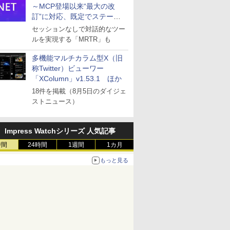
～MCP登場以来“最大の改
訂”に対応、既定でステート
レスへ
セッションなしで対話的なツー
ルを実現する「MRTR」も
多機能マルチカラム型X（旧
称Twitter）ビューワー
「XColumn」v1.53.1 ほか
18件を掲載（8月5日のダイジェ
ストニュース）
Impress Watchシリーズ 人気記事
時間
24時間
1週間
1カ月
もっと見る