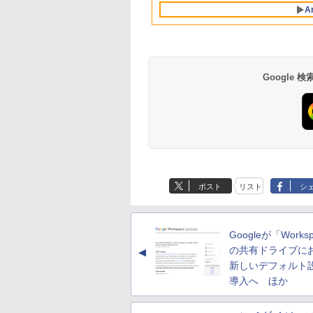
Retinaディスプレ
インコード版
ブラック
書籍リーダー、ブラ
A
イ、8GBメモリ、
ック、16GB、広告
512GB SSD、1080p
し
FaceTime HDカメ
ラ、Touch ID - イン
ディゴ + 3年延長
AppleCare+ for 13イ
Google
ンチMacBook
Neo(A18 Pro)|ダウン
ロード版
ポスト
リスト
シ
Googleが「Works
の共有ドライブに
▲
新しいデフォルト
導入へ ほか