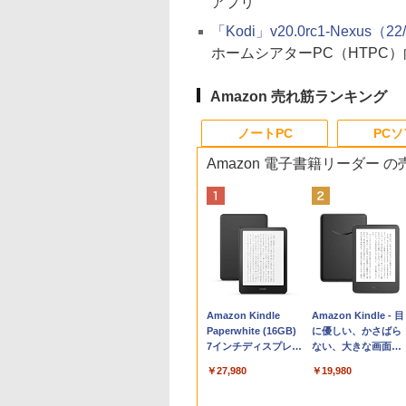
アプリ
「Kodi」v20.0rc1-Nexus（22
ホームシアターPC（HTPC
Amazon 売れ筋ランキング
ノートPC
PC
Amazon 電子書籍リーダー 
Apple 2026
Robloxギフトカード
生成AIパスポート公
Amazon Kindle
tomtoc 360°保護
Microsoft Office
AIイラスト表現辞典:
Amazon Kindle - 目
MacBook Neo A18
- 800 Robux 【限定
式テキスト 第４版
Paperwhite (16GB)
15.6 16インチ パソ
Home & Business
思い通りの絵を引き
に優しい、かさばら
Proチップ搭載13イ
バーチャルアイテム
7インチディスプレ
ンケース Dell NEC
2024(最新 永続版)|オ
出す プロンプトの言
ない、大きな画面で
￥1,766
ンチノートブック：
を含む】 【オンライ
イ、色調調節ライ
Lavie ASUS HP
ンラインコード
葉 AI画像生成シリー
読みやすい、6週間
￥162,598
￥1,300
￥27,980
￥2,952
￥39,582
￥480
￥19,980
AIとApple
ンゲームコード】 ロ
ト、12週間持続バッ
dynabook Lenovo
版|Windows11、
ズ (はぴーイラスト
続バッテリー、6イ
Intelligence、Liquid
ブロックス | オンラ
テリー、広告なし、
対応
10/mac対応|PC2台
Labo)
チディスプレイ電子