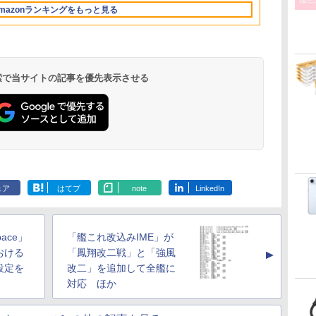
Retinaディスプレ
ラインコード版
もKindle出版にも！
持続バッテリー、広
ンコード版
ッテリー、広告無
FMVWK3E15W_AZ
調節ライト、プレミア
mazonランキングをもっと見る
な
イ、24GBユニファイ
非エンジニアのため
告なし、メタリック
し、ブラック (2025
ムペン付き、グラファ
ドメモリ、1TB
のAIコーディング入
ブラック
年発売)
イト
SSD、12MPセンター
門シリーズ
フレームカメラ、
Touch ID - ミッドナ
イト + 3年延長
 検索で当サイトの記事を優先表示させる
AppleCare+ for 13イ
ンチMacBook
Air(M5)|ダウンロー
ド版
ェア
はてブ
note
LinkedIn
pace」
「艦これ改込みIME」が
おける
「鳳翔改二戦」と「強風
▲
設定を
改二」を追加して全艦に
対応 ほか