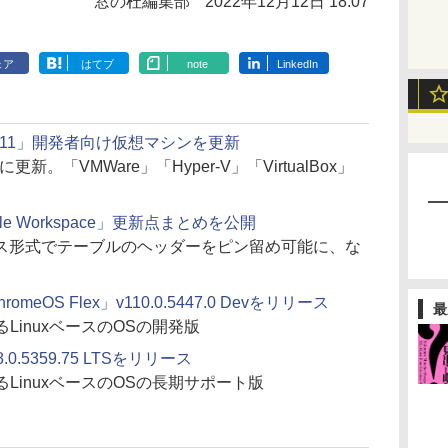
窓の杜編集部
2022年12月12日 18:07
ェア
はてブ
note
LinkedIn
dows 11」開発者向け仮想マシンを更新
新。「VMWare」「Hyper-V」「VirtualBox」
gle Workspace」更新点まとめを公開
ス形式でテーブルのヘッダーをピン留め可能に、な
romeOS Flex」v110.0.5447.0 Devをリリース
最
とするLinuxベースのOSの開発版
8.0.5359.75 LTSをリリース
IとするLinuxベースのOSの長期サポート版